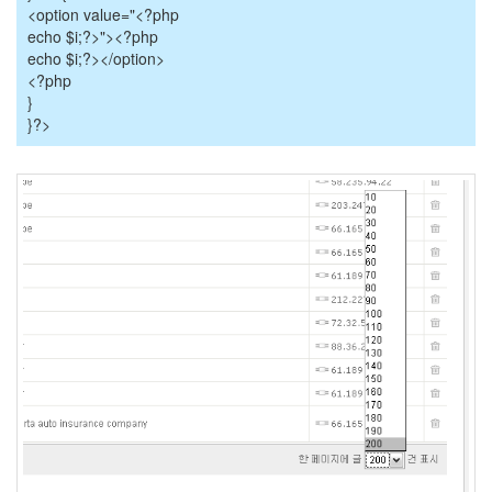
<option value="<?php
nwe
echo $i;?>"><?php
right
echo $i;?></option>
다
<?php
이
나
}
믹
}?>
킨
백
팔
번
뇌
하
우
젠
복
날
그
돈
은
메
리
대
구
공
방