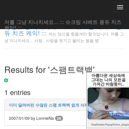
Togg
navi
저를 그냥 지나치세요... ::: 슈크림 샤베트 퐁듀 치즈
저를 그냥 지나치세요... ::: 슈크림 샤베트 퐁
케익! :::
듀 치즈 케익! :::
저는 당신을 힘들게만 할것입니다. 저를 그
저는 당신
냥 지나치세요... 사랑.. 사람을 웃기고 울리는 몹쓸 병
을 힘들게
만 할것입
니다. 저
를 그냥
Results for '스팸트랙백'
지나치세
요... 사
아름다운 세상속에
랑.. 사람
그대는 나의 모든걸
가져간 바람둥이..
을 웃기고
1 entries
울리는 몹
쓸 병
LonnieNa
이미 달려버린 수많은 스팸 트랙백 쉽게 삭제를
2007/01/09
by LonnieNa
29
Tag
NearFondue PopupNotice_plugin
Cloud