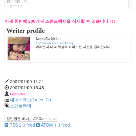
전
성
격
병
이제 한번에 200개씩 스팸트랙백을 삭제할 수 있습니다.~!!
원
Writer profile
가
슴
LonnieNa 입니다.
검
http://www.needlworks.org
여러분과 나의 세상에 바라보는 시선을 달리합니다.
찰
청
결
혼
식
암
2007/01/09 11:21
울
2007/01/09 15:48
이
상
LonnieNa
형
데이터뱅크/Tatter Tip
드
스팸트랙백
라
걸린글은
하나
,
29
Comments
마
RSS 2.0 feed
ATOM 1.0 feed
아
이