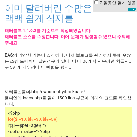
7 일동안
열지 않음
이미 달려버린 수많은 스팸 트
아
이
랙백 쉽게 삭제를
패
드
태터툴즈 1.1.0.2를 기준으로 작성되었습니다.
미
태터툴즈 소스를 수정합니다. 이에 문제가 발생할수 있으니 주의해
니
주세요.
막
스
반
EAS의 막강한 기능이 있긴하나, 미쳐 블로그를 관리하지 못해 수많
전
은 스팸 트랙백이 달린경우가 있다. 이 때 30개씩 지우려면 힘들지..
사
ㅜ 5만개 지우려다 이 방법을 썼지..
랑
은
향
기
를
태터툴즈폴더/blog/owner/entry/trackback/
남
폴더안에 index.php를 열어 1500 line 부근에 아래의 코드를 확인합
기
니다.
고
연
<?php
애
for($i=10;$i<=30;$i+=5){
세
if($i==$perPage){?>
포
<option value="<?php
옥