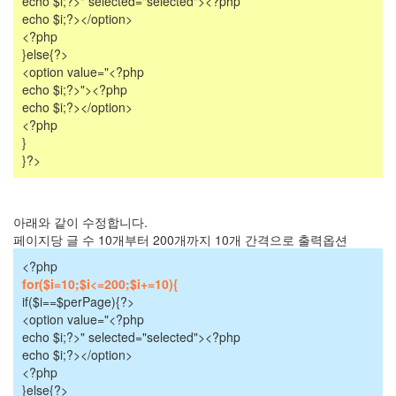
echo $i;?>" selected="selected"><?php
지
echo $i;?></option>
영
<?php
휴
}else{?>
대
<option value="<?php
폰
echo $i;?>"><?php
코
echo $i;?></option>
카
콜
<?php
라
}
오
}?>
만
석
가
아래와 같이 수정합니다.
을
페이지당 글 수 10개부터 200개까지 10개 간격으로 출력옵션
차
<?php
예
for($i=10;$i<=200;$i+=10){
련
if($i==$perPage){?>
Heineken
<option value="<?php
첫
echo $i;?>" selected="selected"><?php
사
랑
echo $i;?></option>
<?php
졸
}else{?>
업