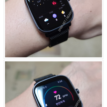
마
스
토
리
22
나
를
울
리
는
음
악
41
스
크
랩
21
그
외
2
데
이