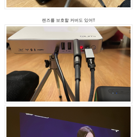
년
1
월
렌즈를 보호할 커버도 있어!!
6
2008
년
2
월
7
2008
년
3
월
6
2008
년
4
월
4
2008
년
5