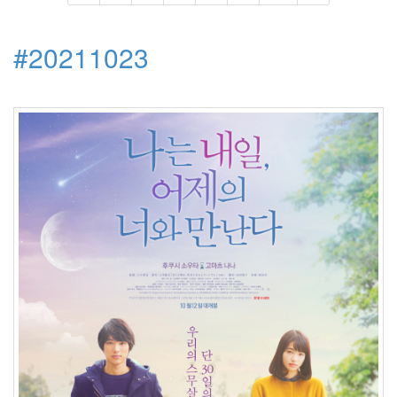
철
Ivy
송
#20211023
창
환
키
워
드
로
그
경
성
스
캔
들
KTF
도
둑
색
일
최
철
호