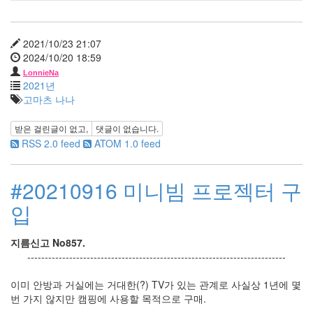
년
12
월
2021/10/23 21:07
27
2024/10/20 18:59
2006
LonnieNa
년
2021년
292
고마츠 나나
2006
년
받은 걸린글이 없고,
댓글이 없습니다.
1
RSS 2.0 feed
ATOM 1.0 feed
월
42
2006
#20210916 미니빔 프로젝터 구
년
입
2
월
45
지름신고 No857.
2006
--------------------------------------------------------------------------
년
3
이미 안방과 거실에는 거대한(?) TV가 있는 관계로 사실상 1년에 몇
월
번 가지 않지만 캠핑에 사용할 목적으로 구매.
35