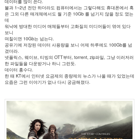
데이터를 많이 쓴다.
4
불과 1~2년 전만 하더라도 컴퓨터에서는 그렇다해도 휴대폰에서 혹
2011
은 그외 다른 매개체에서도 월 기준 10Gb 를 넘기지 않을 정도 였는
년
데
4
워낙에 방대한 미디어 매체들부터 고화질의 미디어들이 엮여 있다
월
보니
6
며칠이면 10Gb는 넘는다.
2011
공유기에 저장된 데이터 사용량을 보니 어제 하루에도 100Gb를 넘
년
겼더라.
5
넷플릭스, 웨이브, 티빙의 OTT부터, torrent, zip파일, 그냥 이러저러
월
한 파일들을 다운받거나 하니 그런듯.
2
데이터 홍수다.
2011
한 때 KT에서 인터넷 요금제의 종량제의 뉴스가 나올 때가 있었는데
년
요즘은 그런 이야기가 없나 다시 궁금해졌다.
6
월
3
2011
년
7
월
5
2011