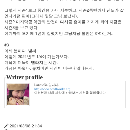
월
3
그렇게 시즌1보고 중간쯤 가니 지루하고, 시즌2중반까지 진도가 잘
2012
안나가던 판에(그래서 몇달 그냥 보냈지),
년
시즌2 마지막쯤 약간의 반전이 다시금 흥미를 가지게 되어 지금은
1
시즌3를 보고 있다.
월
여기까지 오기에 1년이 걸렸지만 그냥저냥 볼만은 하다는거..
3
2012
#3
년
이제 봄이다. 벌써.
2
이렇게 2021년도 1/4이 가는가보다.
월
더욱이 더욱이 빨라지는 시간.
1
가끔은 아쉽다. 놓쳐버린 시간이 너무나 많다는게.
2012
년
Writer profile
3
LonnieNa 입니다.
월
http://www.needlworks.org
1
여러분과 나의 세상에 바라보는 시선을 달리합니다.
2012
년
4
월
1
2021/03/08 21:34
2012