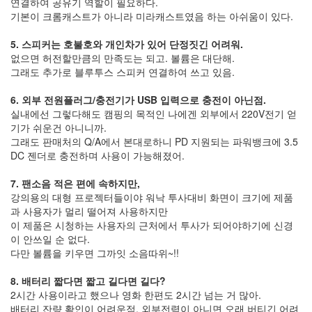
연결하여 공유기 역할이 필요하다.
2007
기본이 크롬캐스트가 아니라 미라캐스트였음 하는 아쉬움이 있다.
년
83
5. 스피커는 호불호와 개인차가 있어 단정짓긴 어려워.
2007
없으면 허전할만큼의 만족도는 되고. 볼륨은 대단해.
년
그래도 추가로 블루투스 스피커 연결하여 쓰고 있음.
1
월
6. 외부 전원플러그/충전기가 USB 입력으로 충전이 아닌점.
14
실내에선 그렇다해도 캠핑의 목적인 나에겐 외부에서 220V전기 얻
2007
기가 쉬운건 아니니까.
년
그래도 판매처의 Q/A에서 본대로하니 PD 지원되는 파워뱅크에 3.5
2
DC 젠더로 충전하며 사용이 가능해졌어.
월
12
7. 팬소음 적은 편에 속하지만,
2007
강의용의 대형 프로젝터들이야 워낙 투사대비 화면이 크기에 제품
년
과 사용자가 멀리 떨어져 사용하지만
3
이 제품은 시청하는 사용자의 근처에서 투사가 되어야하기에 신경
월
이 안쓰일 순 없다.
9
다만 볼륨을 키우면 그까잇 소음따위~!!
2007
년
8. 배터리 짧다면 짧고 길다면 길다?
4
2시간 사용이라고 했으나 영화 한편도 2시간 넘는 거 많아.
월
배터리 잔량 확인이 어려운점. 외부전력이 아니면 오래 버티긴 어려