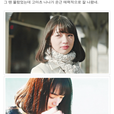
그 땐 몰랐었는데 고마츠 나나가 은근 매력적으로 잘 나왔네.
은
딸
By
LonnieNa
사
랑
의
조
건
By
LonnieNa
Find!
Categories
전
체
1002
2004
년