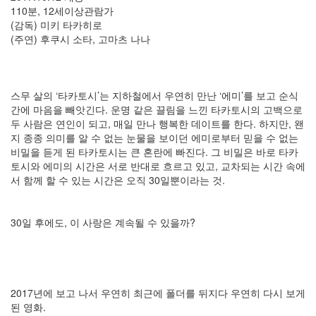
성
110분, 12세이상관람가
버
(감독) 미키 타카히로
튼
(주연) 후쿠시 소타, 고마츠 나나
Notices
스무 살의 ‘타카토시’는 지하철에서 우연히 만난 ‘에미’를 보고 순식
멍
간에 마음을 빼앗긴다. 운명 같은 끌림을 느낀 타카토시의 고백으로
멍
두 사람은 연인이 되고, 매일 만나 행복한 데이트를 한다. 하지만, 왠
이
지 종종 의미를 알 수 없는 눈물을 보이던 에미로부터 믿을 수 없는
들
비밀을 듣게 된 타카토시는 큰 혼란에 빠진다. 그 비밀은 바로 타카
의
토시와 에미의 시간은 서로 반대로 흐르고 있고, 교차되는 시간 속에
우
서 함께 할 수 있는 시간은 오직 30일뿐이라는 것.
정
By
LonnieNa
30일 후에도, 이 사랑은 계속될 수 있을까?
나
랑
똑
같
2017년에 보고 나서 우연히 최근에 폴더를 뒤지다 우연히 다시 보게
이
된 영화.
닮