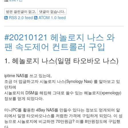
1
포
토
받은 걸린글이 없고,
댓글이 없습니다.
앨
RSS 2.0 feed
ATOM 1.0 feed
범
215
#20210121 헤놀로지 나스 와
여
행
팬 속도제어 컨트롤러 구입
14
풍
경
1. 헤놀로지 나스(일명 타오바오 나스)
13
우
리
iptime NAS를 쓰고 있는데,
네
조금 더 업글하고자 시놀로지 나스(Synology Nas) 를 알아보고 있
습
던차에
관
시놀로지의 DSM을 해킹해 그대로 쓸수 있는 헤놀로지(xpenology)
4
정보를 얻게 되었다아.
쫄
랑
미니PC를 활용한 4Bay NAS를 만들수 있다는 정보도 얻게되어 알
이
리에서 일명 타오바오나스를 저렴한 가격에 구입하게 되었다. 이 성
똥
능으로 시놀로지에 비교하면 70만원급? 이를 8만원정도에 구입했
글
다