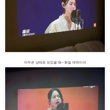
월
3
2008
년
6
월
7
2008
년
7
월
3
2008
어두운 상태로 보았을 때~ 화질 대박이야
년
8
월
2
2008
년
9
월
2
2008