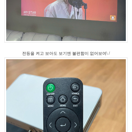
년
10
월
3
2008
년
11
월
1
전등을 켜고 보아도 보기엔 불편함이 없어보여\ /
2008
년
12
월
7
2009
년
31
2009
년
1
월
4