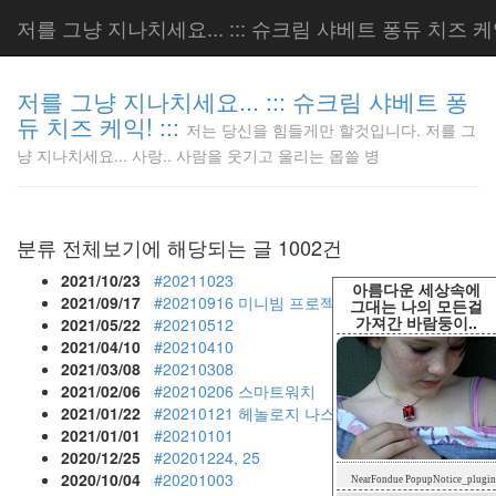
저를 그냥 지나치세요... ::: 슈크림 샤베트 퐁듀 치즈 케익!
저를 그냥 지나치세요... ::: 슈크림 샤베트 퐁
듀 치즈 케익! :::
저는 당신을 힘들게만 할것입니다. 저를 그
저는 당신
냥 지나치세요... 사랑.. 사람을 웃기고 울리는 몹쓸 병
을 힘들게
만 할것입
니다. 저
를 그냥
분류 전체보기에 해당되는 글 1002건
지나치세
요... 사
2021/10/23
#20211023
아름다운 세상속에
랑.. 사람
2021/09/17
#20210916 미니빔 프로젝터 구입
그대는 나의 모든걸
가져간 바람둥이..
을 웃기고
2021/05/22
#20210512
울리는 몹
2021/04/10
#20210410
쓸 병
2021/03/08
#20210308
LonnieNa
2021/02/06
#20210206 스마트워치
2021/01/22
#20210121 헤놀로지 나스 와 팬 속도제어 컨트
2021/01/01
#20210101
2020/12/25
#20201224, 25
Tag
2020/10/04
#20201003
NearFondue PopupNotice_plugin
Cloud