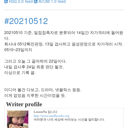
RSS 2.0 feed
ATOM 1.0 feed
2009
년
11
#20210512
월
4
2009
20210510 기준, 밀접접촉자로 분류되어 14일간 자가격리에 들어왔
년
다.
12
회사내 0512확진판정, 13일 검사하고 음성판정으로 자가격리 시작.
월
0510~23일까지
3
2010
그리고 오늘 그 끝자락의 22일이다.
년
내일 검사후 24일 최종 판단 될것.
34
이상으로 기록 끝.
2010
년
1
미디어 볼건 다보고, 드라마, 넷플릭스 등등.
월
이게 없었음 지루한 시간이었을 듯.
2
Writer profile
2010
년
LonnieNa 입니다.
2
http://www.needlworks.org
여러분과 나의 세상에 바라보는 시선을 달리합니다.
월