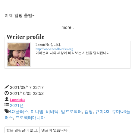
월
1
이제 캠핑 출발~
2009
년
more..
7
월
Writer profile
1
LonnieNa 입니다.
2009
http://www.needlworks.org
년
여러분과 나의 세상에 바라보는 시선을 달리합니다.
8
월
3
2009
년
2021/09/17 23:17
9
2021/10/05 22:52
월
LonnieNa
3
2021년
2009
Q3플러스
,
미니빔
,
비비텍
,
빔프로젝터
,
캠핑
,
큐미Q3
,
큐미Q3플
년
러스
,
프로젝터매니아
10
월
받은 걸린글이 없고,
댓글이 없습니다.
1