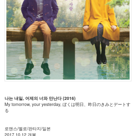
Q3
플
러
스
주
희
서
지
영
미
니
막
스
하
우
징
성
격
나는 내일, 어제의 너와 만난다 (2016)
채
My tomorrow, your yesterday, ぼくは明日、昨日のきみとデートす
소
る
술
계
로맨스/멜로/판타지/일본
족
2017.10.12 개봉
산