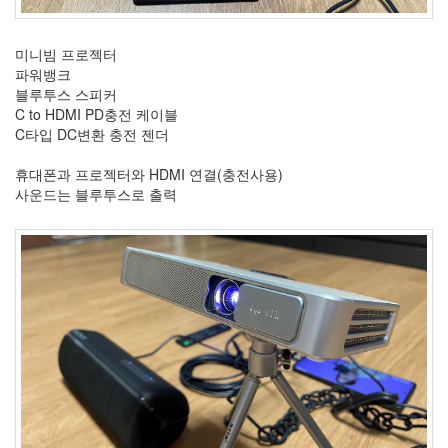
9
월
미니빔 프로젝터
5
파워뱅크
2007
블루투스 스피커
년
C to HDMI PD충전 케이블
10
C타입 DC변환 충전 젠더
월
5
휴대폰과 프로젝터와 HDMI 연결(충전사용)
2007
사운드는 블루투스로 출력
년
11
월
6
2007
년
12
월
3
2008
년
51
2008