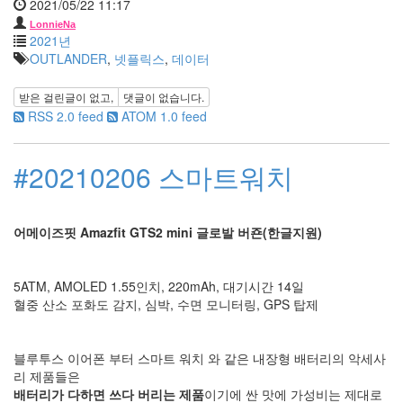
2021/05/22 11:17
년
LonnieNa
5
2021년
월
OUTLANDER
,
넷플릭스
,
데이터
0
2012
받은 걸린글이 없고,
댓글이 없습니다.
년
RSS 2.0 feed
ATOM 1.0 feed
6
월
0
#20210206 스마트워치
2012
년
7
월
어메이즈핏 Amazfit GTS2 mini 글로발 버죤(한글지원)
1
2012
년
5ATM, AMOLED 1.55인치, 220mAh, 대기시간 14일
8
혈중 산소 포화도 감지, 심박, 수면 모니터링, GPS 탑제
월
0
2012
블루투스 이어폰 부터 스마트 워치 와 같은 내장형 배터리의 악세사
년
리 제품들은
9
배터리가 다하면 쓰다 버리는 제품
이기에 싼 맛에 가성비는 제대로