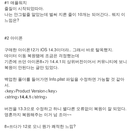
#1 애플워치
7
줄질이 시작되었따아.
월
나는 안그럴줄 알았는데 벌써 지른 줄이 10개는 되어간다.. 뭐지 이
3
느낌은?
2010
년
8
#2 아이폰
월
0
구매한 아이폰12가 iOS 14.3이더라.. 그래서 바로 탈옥했지.
2010
데이터 이동 복원땜에 조금은 걱정했는데
년
기존에 쓰던 아이폰8+가 14.4.1의 상위버전이어서 커뮤니티에 보니
9
복원이 안된다는 글만 있었다.
월
4
백업한 폴더를 들어가면 Info.plist 파일을 수정하면 가능할 것 같아
2010
서.
년
<key>Product Version</key>
10
<string>
14.4.1
</string>
월
3
버전을 13.3으로 수정하고 하니 별다른 오류없이 복원이 잘 되었다.
2010
영혼까지 복원해주는 이거 넘 조아~~
년
11
8+쓰다가 12로 오니 뭔가 쾌적한 느낌?
월