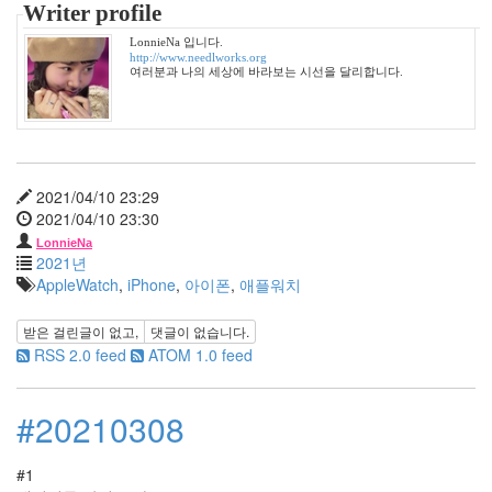
5
Writer profile
2010
LonnieNa 입니다.
년
http://www.needlworks.org
12
여러분과 나의 세상에 바라보는 시선을 달리합니다.
월
10
2011
년
48
2021/04/10 23:29
2011
2021/04/10 23:30
년
1
LonnieNa
2021년
월
AppleWatch
,
iPhone
,
아이폰
,
애플워치
10
2011
받은 걸린글이 없고,
댓글이 없습니다.
년
RSS 2.0 feed
ATOM 1.0 feed
2
월
7
#20210308
2011
년
3
#1
월