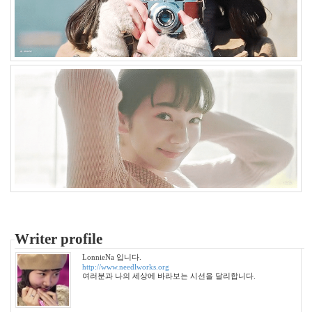
월
4
2005
년
8
월
1
2005
년
9
월
3
2005
년
10
월
5
Writer profile
2005
년
LonnieNa 입니다.
11
http://www.needlworks.org
여러분과 나의 세상에 바라보는 시선을 달리합니다.
월
3
2005