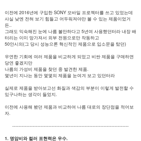
2006
년
이전에 2016년에 구입한 SONY 모바일 프로젝터를 쓰고 있었는데
4
사실 낮엔 전혀 보기 힘들고 어두워져야만 볼 수 있는 제품이었거
월
든..
25
그래도 익숙해진 눈에 나름 볼만하다고 5년여 사용했던터라 내장 배
2006
터리는 이미 망가져서 외부 전원으로만 작동하고
년
50안시의(그 당시 성능으론 혁신적인 제품으로 입소문을 탔던)
5
월
우연한 기회에 여러 제품을 비교하게 되었고 비싼 제품을 구매하면
21
당연 좋겠지만
2006
나름의 가성비 제품을 찾던 중 발견한 제품.
년
몇년이 지나는 동안 몇몇의 제품을 눈여겨 보고 있던터라
6
월
실제로 제품을 받아보고선 화질과 색감의 부분이 이렇게 발전할 수
1
있구나하는 생각이 들었지.
2006
년
이전에 사용해 봤던 제품과 비교하여 나름 대로의 장단점을 적어보
7
자.
월
21
--------------------------------------------------------------------------
2006
년
1. 명암비와 컬러 표현력은 우수.