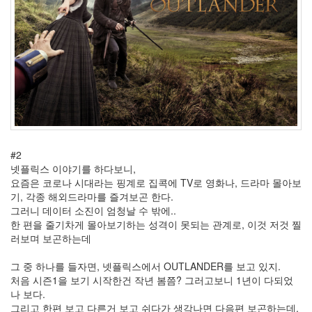
년
8
월
1
2011
년
9
월
1
2011
년
#2
10
넷플릭스 이야기를 하다보니,
월
요즘은 코로나 시대라는 핑계로 집콕에 TV로 영화나, 드라마 몰아보
3
기, 각종 해외드라마를 즐겨보곤 한다.
2011
그러니 데이터 소진이 엄청날 수 밖에..
년
한 편을 줄기차게 몰아보기하는 성격이 못되는 관계로, 이것 저것 찔
11
러보며 보곤하는데
월
3
그 중 하나를 들자면, 넷플릭스에서 OUTLANDER를 보고 있지.
2011
처음 시즌1을 보기 시작한건 작년 봄쯤? 그러고보니 1년이 다되었
년
나 보다.
12
그리고 한편 보고 다른거 보고 쉬다가 생각나면 다음편 보곤하는데.