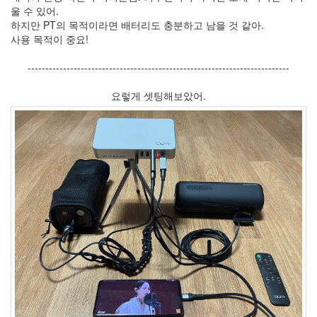
10
울 수 있어.
2007
하지만 PT의 목적이라면 배터리도 충분하고 남을 것 같아.
년
사용 목적이 중요!
5
월
--------------------------------------------------------------------------
2
2007
요렇게 셋팅해보았어.
년
6
월
3
2007
년
7
월
11
2007
년
8
월
3
2007
년