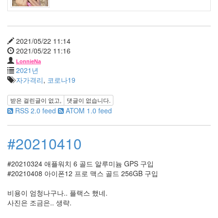
2
2010
년
3
월
2021/05/22 11:14
0
2021/05/22 11:16
2010
LonnieNa
년
2021년
4
자가격리
,
코로나19
월
0
받은 걸린글이 없고,
댓글이 없습니다.
2010
RSS 2.0 feed
ATOM 1.0 feed
년
5
월
#20210410
3
2010
#20210324 애플워치 6 골드 알루미늄 GPS 구입
년
#20210408 아이폰12 프로 맥스 골드 256GB 구입
6
월
비용이 엄청나구나.. 플랙스 했네.
2
사진은 조금은.. 생략.
2010
년