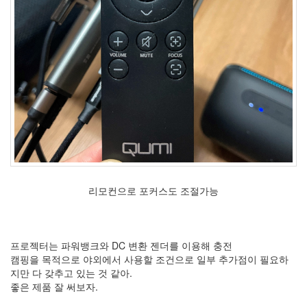
2009
년
2
월
2
2009
년
3
월
4
2009
년
4
월
리모컨으로 포커스도 조절가능
2
2009
년
5
프로젝터는 파워뱅크와 DC 변환 젠더를 이용해 충전
월
캠핑을 목적으로 야외에서 사용할 조건으로 일부 추가점이 필요하
3
지만 다 갖추고 있는 것 같아.
2009
좋은 제품 잘 써보자.
년
6