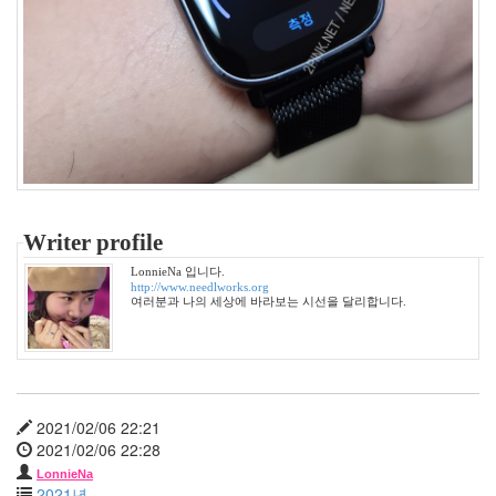
터
뱅
크
37
Design
0
Tatter
Skin
10
Web
10
Writer profile
Apple
1
LonnieNa 입니다.
http://www.needlworks.org
Tatter
여러분과 나의 세상에 바라보는 시선을 달리합니다.
Tip
10
Life/Food
3
etc
2021/02/06 22:21
2
2021/02/06 22:28
web
clips
LonnieNa
2021년