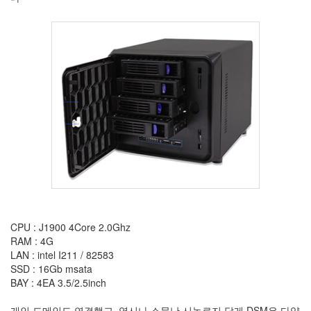
이
15
차
차
망
토
7
봉
자
동
생
봉
투
1
추
억
CPU : J1900 4Core 2.0Ghz
더
RAM : 4G
하
LAN : intel I211 / 82583
기
SSD : 16Gb msata
35
BAY : 4EA 3.5/2.5inch
난
(蘭)
개인 도메인도 연결했고. 역시나 소문난 시놀로지 답게 DSM은 다양