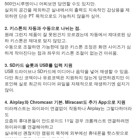
8
500안시루멘이니 어찌보면 당연할 수도 있지만.
월
실외의 공간을 제외하곤 실내에서의 출력도 지속적인 감상용을 제
26
외하면 단순 PT 목적으로도 가능하지 않을까 싶어.
2006
년
2. 키스톤의 자동과 수동으로 나뉘는 점.
9
원래 그런지 제품이 잘 못된건지 모르겠는데 자동에서 제대로된 상
월
하 키스톤은 제대로 맞지 않았고.
17
수동으로 조절하면 가능한데 많은 키스톤 조정은 화면 사이즈가 심
2006
하게 작아진다는 점과 좌우의 키스톤 조절이 없는건 아쉬움.
년
10
3. SD카드 슬롯과 USB를 입력 지원
월
USB 드라이브나 SD카드에 미디어나 음악을 넣어 재생할 수 있음.
22
다만 최신 코덱이나 유료코덱은 지원하지 않는게 당연하겠지만 이
2006
로인해 실로 최근의 미디어 파일을 자체적으로 재생하기엔 쉽지가
년
않아.
11
월
4. Airplay와 Chromcast 기본. Miracast도 추가 App으로 지원
23
미라캐스트는 와이파이 연결없이 작동하나 Airplay는 그렇다하더라
2006
도
년
요즘의 휴대폰들이 안드로이드 11일 경우 크롬캐스트 연결하려면
12
와이파이를 연결해야하고
월
실내에선 괜찮지만 캠핑의 목적에 외부에선 휴대폰을 핫스팟으로
14