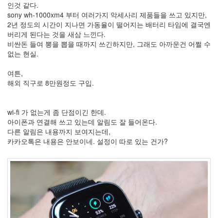
월
인것 같다.
0
sony wh-1000xm4 부터 여러가지 악세사리 제품들을 쓰고 있지만,
2019
2년 정도의 시간이 지나면 가동율이 떨어지는 배터리 타임에 결국엔
년
버리게 된다는 것을 새삼 느낀다.
1
비싼돈 들여 뽕을 뽑을 때까지 쓰긴하지만, 그래도 아까운건 어쩔 수
2020
없는 현실.
년
2
여튼,
2021
해외 직구로 8만원정도 구입.
년
8
느
wi-fi 가 없는게 좀 단점이긴 한데.
낌
아이폰과 연결해 쓰고 있는데 알림도 잘 들어온다.
88
다른 알림은 내용까지 보여지는데,
원
카카오톡은 내용은 안보이네. 설정이 따로 있는 건가?
하
고
원
하
는
2
시
네