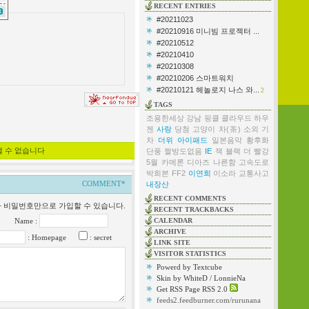
RECENT ENTRIES
#20211023
#20210916 미니빔 프로젝터 ...
#20210512
#20210410
#20210308
#20210206 스마트워치
#20210121 헤놀로지 나스 와...
2
TAGS
조용한세상
강남
핑클
클라우드
하우
젠
사랑
당첨
고양이
차(茶)
소외
기
차
더위
아이패드
일본음악
황후화
낼 수 없습니다
단풍
짤방도없음
IE
잭 블랙
더 빨강
5월
카메론 디아즈
나른함
고속도로
박희본
FF2
이연희
이소라
교통사고
COMMENT*
내장산
RECENT COMMENTS
일과 비밀번호만으로 가입할 수 있습니다.
RECENT TRACKBACKS
Name :
CALENDAR
ARCHIVE
: Homepage
: secret
LINK SITE
VISITOR STATISTICS
Powerd by Textcube
Skin by WhiteD / LonnieNa
Get RSS Page RSS 2.0
feeds2.feedburner.com/rurunana