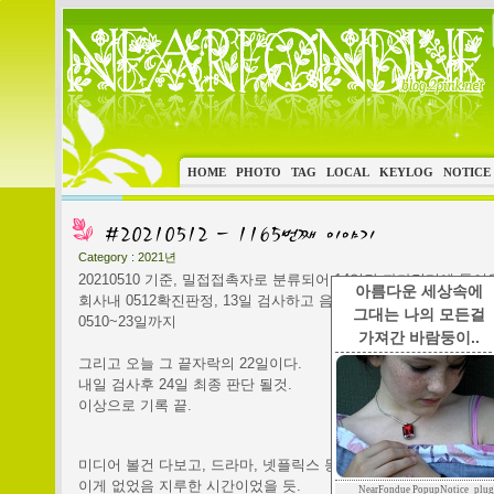
HOME
PHOTO
TAG
LOCAL
KEYLOG
NOTICE
Category :
2021년
20210510 기준, 밀접접촉자로 분류되어 14일간 자가격리에 들어
아름다운 세상속에
회사내 0512확진판정, 13일 검사하고 음성판정으로 자가격리 시작
그대는 나의 모든걸
0510~23일까지
가져간 바람둥이..
그리고 오늘 그 끝자락의 22일이다.
내일 검사후 24일 최종 판단 될것.
이상으로 기록 끝.
미디어 볼건 다보고, 드라마, 넷플릭스 등등.
이게 없었음 지루한 시간이었을 듯.
NearFondue PopupNotice_plug