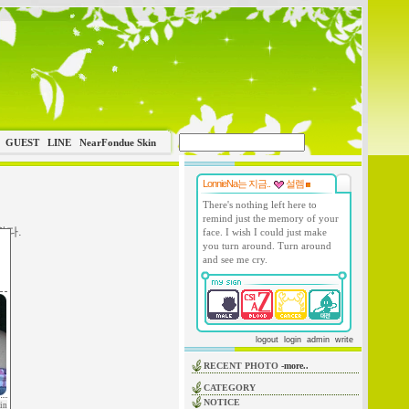
GUEST
LINE
NearFondue Skin
LonnieNa는 지금..
설렘
There's nothing left here to
remind just the memory of your
왔다.
face. I wish I could just make
you turn around. Turn around
.
and see me cry.
logout
login
admin
write
RECENT PHOTO
-more..
CATEGORY
NOTICE
in