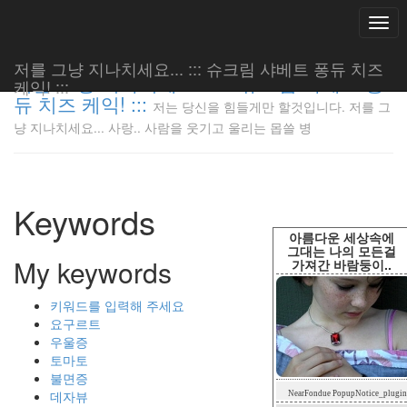
Togg
navi
저를 그냥 지나치세요... ::: 슈크림 샤베트 퐁듀 치즈
저를 그냥 지나치세요... ::: 슈크림 샤베트 퐁
케익! :::
듀 치즈 케익! :::
저는 당신을 힘들게만 할것입니다. 저를 그
저는 당신
냥 지나치세요... 사랑.. 사람을 웃기고 울리는 몹쓸 병
을 힘들게
만 할것입
니다. 저
를 그냥
Keywords
지나치세
요... 사
아름다운 세상속에
랑.. 사람
그대는 나의 모든걸
My keywords
가져간 바람둥이..
을 웃기고
울리는 몹
쓸 병
키워드를 입력해 주세요
LonnieNa
요구르트
우울증
토마토
불면증
Tag
데자뷰
NearFondue PopupNotice_plugin
Cloud