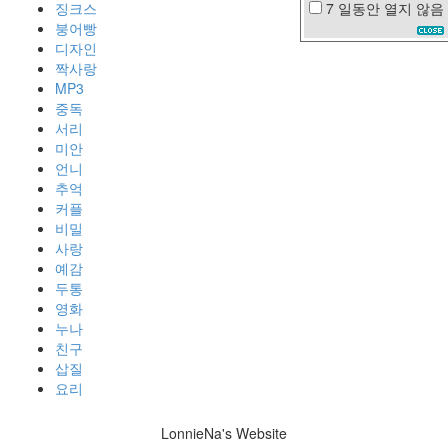
징크스
7 일동안
열지 않음
와
붕어빵
인
디자인
짝사랑
봄
비
MP3
여
중독
자
서리
사
미안
람
언니
추억
추
커플
억
비밀
베
사랑
르
예감
사
채
두통
영화
동
안
누나
의
친구
조
삽질
건
요리
비
여
LonnieNa's Website
름