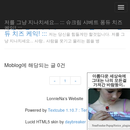
Togg
navi
저를 그냥 지나치세요... ::: 슈크림 샤베트 퐁듀 치즈
저를 그냥 지나치세요... ::: 슈크림 샤베트 퐁
케익! :::
듀 치즈 케익! :::
저는 당신을 힘들게만 할것입니다. 저를 그
저는 당신
냥 지나치세요... 사랑.. 사람을 웃기고 울리는 몹쓸 병
을 힘들게
만 할것입
니다. 저
를 그냥
Moblog에 해당되는 글 0건
지나치세
요... 사
아름다운 세상속에
랑.. 사람
그대는 나의 모든걸
«
1
»
가져간 바람둥이..
을 웃기고
울리는 몹
쓸 병
LonnieNa's Website
LonnieNa
Powered by
Textcube 1.10.7 : Tempo primo
Lucid HTML5 skin by
daybreaker
/
inureyes
Tag
NearFondue PopupNotice_plugin
Cloud