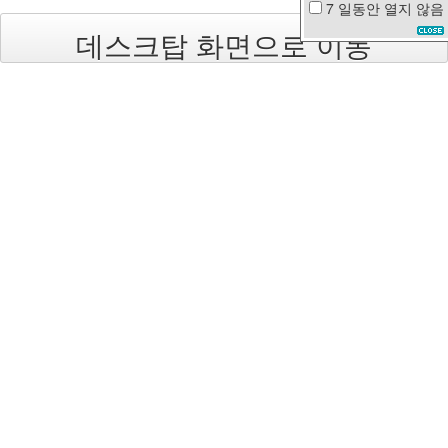
7 일동안
열지 않음
수
데스크탑 화면으로 이동
박
화
채
무
개
념
가
을
얼
음
스
팸
트
랙
백
이
선
희
계
족
산
개
그