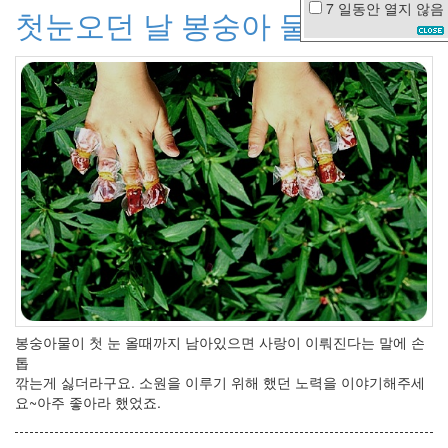
7 일동안
열지 않음
첫눈오던 날 봉숭아 물
가
을
아
이
패
드
3
물
놀
이
봄
의
왈
츠
1
억
Style
봉숭아물이 첫 눈 올때까지 남아있으면 사랑이 이뤄진다는 말에 손
Sheet
톱
황
깎는게 싫더라구요. 소원을 이루기 위해 했던 노력을 이야기해주세
당
요~아주 좋아라 했었죠.
번
호
판