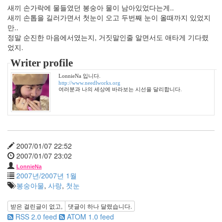
새끼 손가락에 물들였던 봉숭아 물이 남아있었다는게..
혈
새끼 손톱을 길러가면서 첫눈이 오고 두번째 눈이 올때까지 있었지
액
형
만..
정말 순진한 마음에서였는지, 거짓말인줄 알면서도 애타게 기다렸
클
라
었지.
우
드
Writer profile
미
LonnieNa 입니다.
샤
http://www.needlworks.org
여러분과 나의 세상에 바라보는 시선을 달리합니다.
비
오
는
날
x-
mas
그
2007/01/07 22:52
사
2007/01/07 23:02
람
LonnieNa
2007년/2007년 1월
기
봉숭아물
,
사랑
,
첫눈
차
상
처
받은 걸린글이 없고,
댓글이
하나
달렸습니다.
머
RSS 2.0 feed
ATOM 1.0 feed