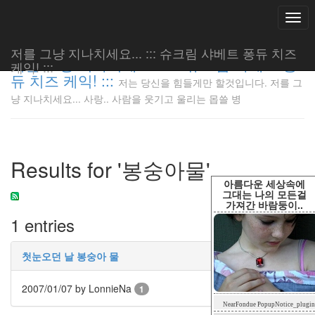
Togg
navi
저를 그냥 지나치세요... ::: 슈크림 샤베트 퐁듀 치즈
저를 그냥 지나치세요... ::: 슈크림 샤베트 퐁
케익! :::
듀 치즈 케익! :::
저는 당신을 힘들게만 할것입니다. 저를 그
저는 당신
냥 지나치세요... 사랑.. 사람을 웃기고 울리는 몹쓸 병
을 힘들게
만 할것입
니다. 저
를 그냥
Results for '봉숭아물'
지나치세
요... 사
아름다운 세상속에
랑.. 사람
그대는 나의 모든걸
가져간 바람둥이..
을 웃기고
1 entries
울리는 몹
쓸 병
LonnieNa
첫눈오던 날 봉숭아 물
2007/01/07
by LonnieNa
1
Tag
NearFondue PopupNotice_plugin
Cloud