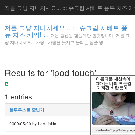
저를 그냥 지나치세요... ::: 슈크림 샤베트 퐁듀 치즈 케익!
저를 그냥 지나치세요... ::: 슈크림 샤베트 퐁
듀 치즈 케익! :::
저는 당신을 힘들게만 할것입니다. 저를 그
저는 당신
냥 지나치세요... 사랑.. 사람을 웃기고 울리는 몹쓸 병
을 힘들게
만 할것입
니다. 저
를 그냥
Results for 'ipod touch'
지나치세
요... 사
아름다운 세상속에
랑.. 사람
그대는 나의 모든걸
가져간 바람둥이..
을 웃기고
1 entries
울리는 몹
쓸 병
LonnieNa
블루투스로 줄넘기..
2009/05/20
by LonnieNa
Tag
NearFondue PopupNotice_plugin
Cloud