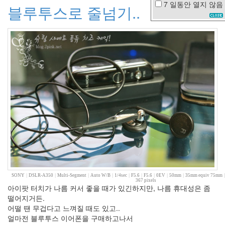
7 일동안
열지 않음
블루투스로 줄넘기..
CF
결
혼
식
KTF
철
길
클
라
우
드
껌
SUTTER
HOME
아
이
패
드
SONY
|
DSLR-A350
|
Multi-Segment
|
Auto W/B
|
1/4sec
|
F5.6
|
F5.6
|
0EV
|
50mm
|
35mm equiv 75mm
3
367 pixels
아이팟 터치가 나름 커서 좋을 때가 있긴하지만, 나름 휴대성은 좀
현
떨어지거든.
진
영
어떨 땐 무겁다고 느껴질 때도 있고..
얼마전 블루투스 이어폰을 구매하고나서
Gran