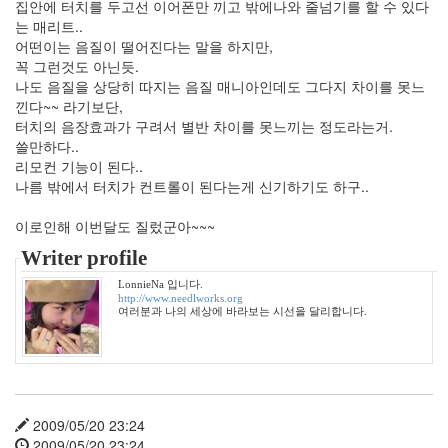
Torino
집안에 터치를 두고선 이어폰만 끼고 밖에나와 줄넘기를 할 수 있다
한
는 매리트..
보
어떤이는 음질이 떨어진다는 말을 하지만,
배
꼭 그런것도 아닌듯.
찬
나도 음질을 상당히 따지는 음질 매니아인데도 그다지 차이를 못느
란
낀다~~ 라기보단,
한
터치의 음장효과가 구려서 별반 차이를 못느끼는 정도라는거.
유
쓸만하다..
산
리모컨 기능이 된다..
할
나름 밖에서 터치가 컨트롤이 된다는게 신기하기도 하구..
일
습
이로인해 이번달도 질렀군아~~~
관
Writer profile
주
유
LonnieNa 입니다.
린
http://www.needlworks.org
Ahney
여러분과 나의 세상에 바라보는 시선을 달리합니다.
Her
봄
의
왈
츠
2009/05/20 23:24
다
2009/05/20 23:24