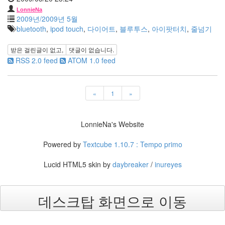
이
앤
LonnieNa
2009년/2009년 5월
크
루
bluetooth
,
ipod touch
,
다이어트
,
블루투스
,
아이팟터치
,
줄넘기
거
일
받은 걸린글이 없고,
댓글이 없습니다.
루
RSS 2.0 feed
ATOM 1.0 feed
미
나
스
킨
«
1
»
컨
테
스
트
LonnieNa's Website
현
빈
Powered by
Textcube 1.10.7 : Tempo primo
bluetooth
Lucid HTML5 skin by
daybreaker
/
inureyes
2011
년
Javascript
데스크탑 화면으로 이동
그
애
bug