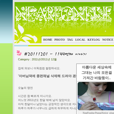
HOME
PHOTO
TAG
LOCAL
KEYLOG
NOTICE
Category :
2011년/2011년 12월
아름다운 세상속에
집에 와보니 어둑컴컴 썰렁하네요.
그대는 나의 모든걸
'아버님댁에 종편채널 삭제해 드려야 겠어요.'
가져간 바람둥이..
오늘의 명언
시간은 참 빠르게 지나가요.
어느덧 2011년도 한달 밖에 남지 않았어요.
아직 한달이나 남았다는 긍정적인 생각으로 지내기엔 나이도 훌쩍 훌쩍 먹어
하루가 하루가 너무나도 급하게 허무하게 지나갑니다.
NearFondue PopupNotice_plug