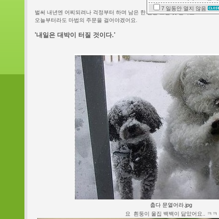
7 일동안
열지 않음
벌써 내년엔 어찌되려나 걱정부터 하며 남은 한 달을 보낼 것 같아요.
오늘부터라도 마법의 주문을 걸어야겠어요.
'내일은 대박이 터질 것이다.'
춥다 문열어라.jpg
요 흰둥이 울집 백백이 닮았어요.. ㅋㅋ