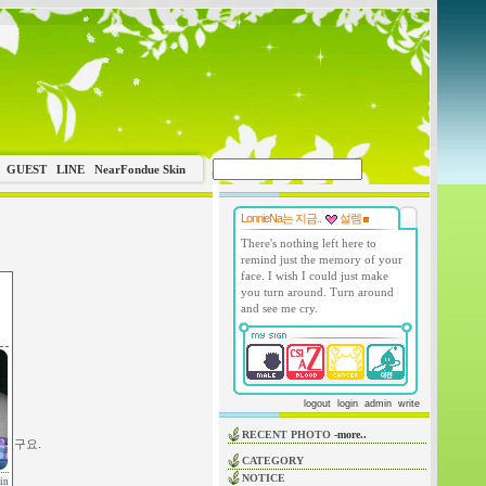
GUEST
LINE
NearFondue Skin
LonnieNa는 지금..
설렘
There's nothing left here to
remind just the memory of your
face. I wish I could just make
you turn around. Turn around
and see me cry.
logout
login
admin
write
RECENT PHOTO
-more..
버렸구요.
CATEGORY
NOTICE
in