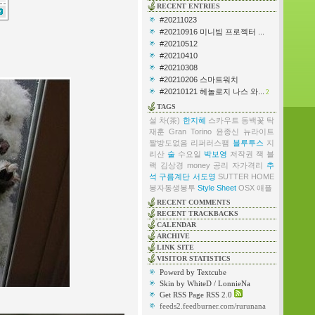
RECENT ENTRIES
#20211023
#20210916 미니빔 프로젝터 ...
#20210512
#20210410
#20210308
#20210206 스마트워치
#20210121 헤놀로지 나스 와...
2
TAGS
설
차(茶)
한지혜
스카우트
동백꽃
탁
재훈
Gran Torino
윤종신
뉴라이트
짤방도없음
리퍼러스팸
블루투스
지
리산
술
수요일
박보영
저작권
잭 블
랙
김상경
money
공리
자가격리
추
석
구름계단
서도영
SUTTER HOME
봉자동생봉투
Style Sheet
OSX
애플
RECENT COMMENTS
RECENT TRACKBACKS
CALENDAR
ARCHIVE
LINK SITE
VISITOR STATISTICS
Powerd by Textcube
Skin by WhiteD / LonnieNa
Get RSS Page RSS 2.0
feeds2.feedburner.com/rurunana