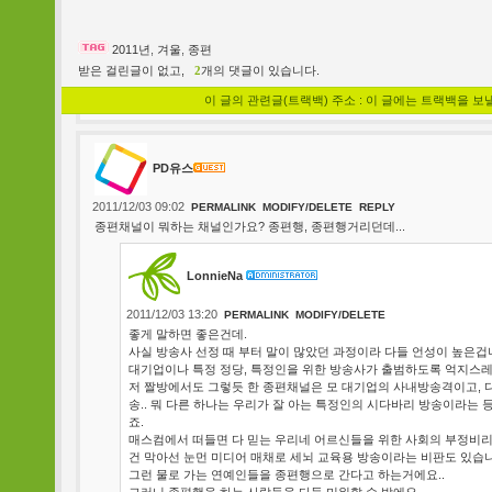
2011년
,
겨울
,
종편
받은 걸린글이 없고,
2
개의 댓글이 있습니다.
이 글의 관련글(트랙백) 주소 : 이 글에는 트랙백을 보
PD유스
2011/12/03 09:02
PERMALINK
MODIFY/DELETE
REPLY
종편채널이 뭐하는 채널인가요? 종편행, 종편행거리던데...
LonnieNa
2011/12/03 13:20
PERMALINK
MODIFY/DELETE
좋게 말하면 좋은건데.
사실 방송사 선정 때 부터 말이 많았던 과정이라 다들 언성이 높은겁
대기업이나 특정 정당, 특정인을 위한 방송사가 출범하도록 억지스레
저 짤방에서도 그렇듯 한 종편채널은 모 대기업의 사내방송격이고, 
송.. 뭐 다른 하나는 우리가 잘 아는 특정인의 시다바리 방송이라는 
죠.
매스컴에서 떠들면 다 믿는 우리네 어르신들을 위한 사회의 부정비리
건 막아선 눈먼 미디어 매채로 세뇌 교육용 방송이라는 비판도 있습
그런 물로 가는 연예인들을 종편행으로 간다고 하는거에요..