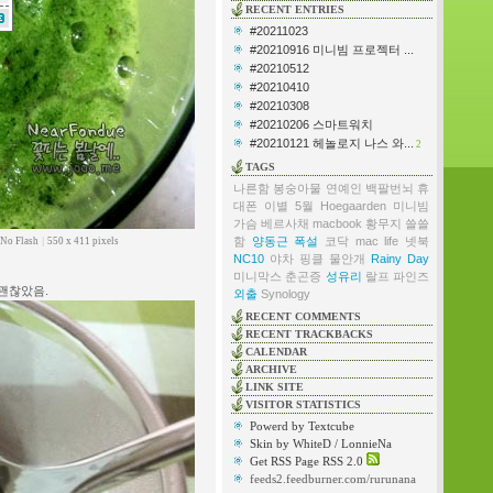
RECENT ENTRIES
#20211023
#20210916 미니빔 프로젝터 ...
#20210512
#20210410
#20210308
#20210206 스마트워치
#20210121 헤놀로지 나스 와...
2
TAGS
나른함
봉숭아물
연예인
백팔번뇌
휴
대폰
이별
5월
Hoegaarden
미니빔
가슴
베르사채
macbook
황무지
쓸쓸
함
양동근
폭설
코닥
mac life
넷북
No Flash
|
550 x 411 pixels
NC10
야차
핑클
물안개
Rainy Day
미니막스
춘곤증
성유리
랄프 파인즈
괜찮았음.
외출
Synology
RECENT COMMENTS
RECENT TRACKBACKS
CALENDAR
ARCHIVE
LINK SITE
VISITOR STATISTICS
Powerd by Textcube
Skin by WhiteD / LonnieNa
Get RSS Page RSS 2.0
feeds2.feedburner.com/rurunana