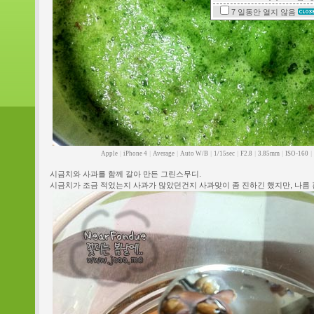
7 일동안
열지 않음
Apple
|
iPhone 4
|
Average
|
Auto W/B
|
1/15sec
|
F2.8
|
3.85mm
|
ISO-160
|
시금치와 사과를 함께 갈아 만든 그린스무디.
시금치가 조금 적었는지 사과가 많았던건지 사과맞이 좀 진하긴 했지만, 나름 