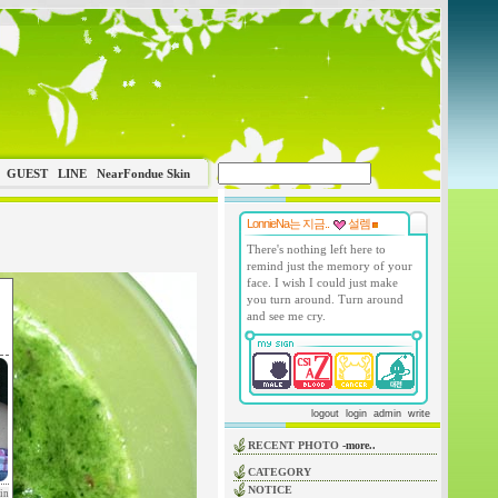
GUEST
LINE
NearFondue Skin
LonnieNa는 지금..
설렘
There's nothing left here to
remind just the memory of your
face. I wish I could just make
you turn around. Turn around
and see me cry.
logout
login
admin
write
RECENT PHOTO
-more..
CATEGORY
NOTICE
in