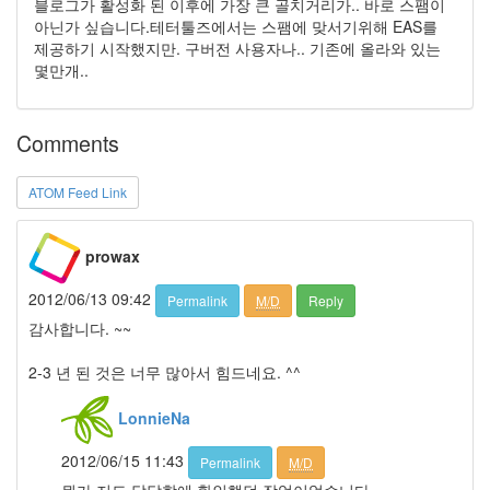
블로그가 활성화 된 이후에 가장 큰 골치거리가.. 바로 스팸이
같
아닌가 싶습니다.테터툴즈에서는 스팸에 맞서기위해 EAS를
이
제공하기 시작했지만. 구버전 사용자나.. 기존에 올라와 있는
닮
몇만개..
은
딸
By
Comments
LonnieNa
사
ATOM Feed Link
랑
의
조
prowax
건
By
2012/06/13 09:42
Permalink
M/D
Reply
LonnieNa
감사합니다. ~~
2-3 년 된 것은 너무 많아서 힘드네요. ^^
Find!
LonnieNa
Categories
전
2012/06/15 11:43
Permalink
M/D
체
뭔가 저도 답답함에 확인했던 작업이었습니다.