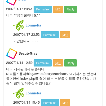
2006
2007/01/17 23:41
년
Permalink
M/D
Reply
8
너무 유용한팁이네요^^
월
26
LonnieNa
2006
년
2007/01/17 23:53
Permalink
M/D
9
고맙습니다.~~~~
월
17
2006
BeautyGray
년
10
2007/01/14 12:59
Permalink
M/D
Reply
월
테터 게시판에서 왔습니다
22
태터툴즈폴더/blog/owner/entry/trackback/ 여기까지는 왔는데
2006
폴더안에 index.php를 열어 라는 부분을 이해를 못하겠습니다
년
좀더 쉽게 알려주실수 없나요?
11
월
LonnieNa
23
2006
2007/01/14 15:45
Permalink
M/D
년