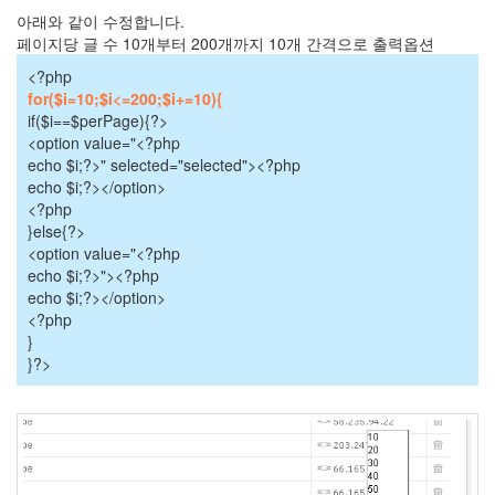
황
아래와 같이 수정합니다.
당
페이지당 글 수 10개부터 200개까지 10개 간격으로 출력옵션
봄
<?php
날
은
for($i=10;$i<=200;$i+=10){
간
if($i==$perPage){?>
다
<option value="<?php
일
echo $i;?>" selected="selected"><?php
윤
echo $i;?></option>
상
<?php
악
}else{?>
연
<option value="<?php
회
echo $i;?>"><?php
상
echo $i;?></option>
뭘
<?php
까
}
느
}?>
낌
한
예
슬
입
원