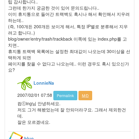
3
팁 감사합니다..
월
그런데 한가지 궁금한 것이 있어 문의드립니다..
35
이미 휴지통으로 들어간 트랙백도 혹시나 해서 확인해서 지우려
2006
하는데..
년
(즉, 100개든 200개든 보이게 해서, 특정 IP별로 분류해서 지우
4
려고 합니다..)
월
blog/owner/entry/trash/trackback 이쪽에 있는 index.php를 고
25
치면..
2006
휴지통 트랙백 목록에는 설정한 최대값이 나오는데 30이상을 선
년
택하게 되면
5
페이지를 찾을 수 없다고 나오는데.. 이런 경우도 혹시 있으신가
월
요?
21
2006
LonnieNa
년
6
2007/02/01 07:58
Permalink
M/D
월
컴ⓣing님 안녕하세요.
1
저도 그거 해봤었는데 잘 안되더라구요. 그래서 제외한건
2006
데.
년
잘은 모르겠네요.
7
월
21
bluo