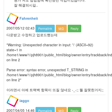
1002
잘 해결되시길..
2004
년
48
Fahrenheit
2004
년
2007/05/12 02:43
Permalink
M/D
Reply
7
다운받고 수정하고 업로드했는데
월
14
"Warning: Unexpected character in input: '\' (ASCII=92)
2004
state=1 in
년
/home1/www/1/pjh8901/public_html/blog/owner/entry/trackback/in
8
on line 2
월
34
Parse error: syntax error, unexpected T_STRING in
2005
/home1/www/1/pjh8901/public_html/blog/owner/entry/trackback/in
년
on line 2"
44
2005
이러면서 아예 트랙백 항목이 뜨질 않네요 -_-;; 뭘 잘못한거지;;
년
6
iaggo
월
1
2007/04/05 14:46
Permalink
M/D
Reply