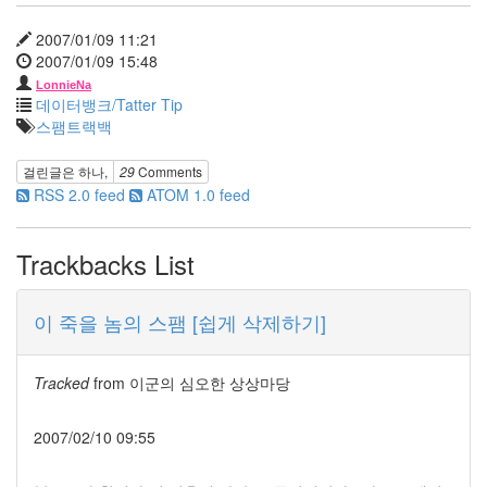
정
현
2007/01/09 11:21
꿈
2007/01/09 15:48
지
LonnieNa
겹
데이터뱅크/Tatter Tip
다
스팸트랙백
Notices
걸린글은
하나
,
29
Comments
RSS 2.0 feed
ATOM 1.0 feed
멍
멍
이
Trackbacks List
들
의
이 죽을 놈의 스팸 [쉽게 삭제하기]
우
정
By
Tracked
from
이군의 심오한 상상마당
LonnieNa
나
2007/02/10 09:55
랑
똑