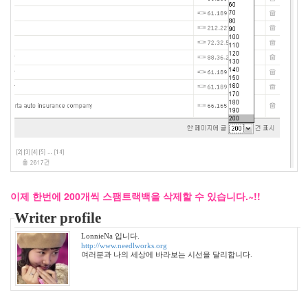
쓸
쓸
함
아
이
폰
쓰
리
몬
스
터
황
해
무
더
위
이제 한번에 200개씩 스팸트랙백을 삭제할 수 있습니다.~!!
CPU
Writer profile
외
과
LonnieNa 입니다.
의
http://www.needlworks.org
사
여러분과 나의 세상에 바라보는 시선을 달리합니다.
봉
달
희
박