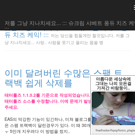
저를 그냥 지나치세요... ::: 슈크림 샤베트 퐁듀 치즈 케
저를 그냥 지나치세요... ::: 슈크림 샤베트 퐁
:::
듀 치즈 케익! :::
저는 당신을 힘들게만 할것입니다. 저를 그
저는 당신
냥 지나치세요... 사랑.. 사람을 웃기고 울리는 몹쓸 병
을 힘들게
만 할것입
니다. 저
를 그냥
이미 달려버린 수많은 스팸 트
지나치세
요... 사
아름다운 세상속에
랙백 쉽게 삭제를
랑.. 사람
그대는 나의 모든걸
가져간 바람둥이..
을 웃기고
울리는 몹
태터툴즈 1.1.0.2를 기준으로 작성되었습니다.
쓸 병
태터툴즈 소스를 수정합니다. 이에 문제가 발생할수 있으니 주의해
LonnieNa
주세요.
EAS의 막강한 기능이 있긴하나, 미쳐 블로그를 관리하지 못해 수많
은 스팸 트랙백이 달린경우가 있다. 이 때 30개씩 지우려면 힘들지..
Tag
ㅜ 5만개 지우려다 이 방법을 썼지..
NearFondue PopupNotice_plugin
Cloud