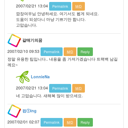
월
2007/02/21 13:04
Permalink
M/D
3
깜장여우님 안녕하세요. 여기서도 뵙게 되네요.
2005
도움이 되셨다니 마냥 기쁘기만 합니다.
년
고맙습니다.
12
월
27
갈매기의꿈
2006
년
2007/02/10 09:53
Permalink
M/D
Reply
292
정말 유용한 팁입니다.. 내용을 좀 가져가겠습니다 트랙백 남길
2006
께요~
년
1
LonnieNa
월
42
2007/02/21 13:04
Permalink
M/D
2006
년
네 고맙습니다. 새해복 많이 받으세요.
2
월
컴ⓣing
45
2006
2007/02/01 02:07
Permalink
M/D
Reply
년