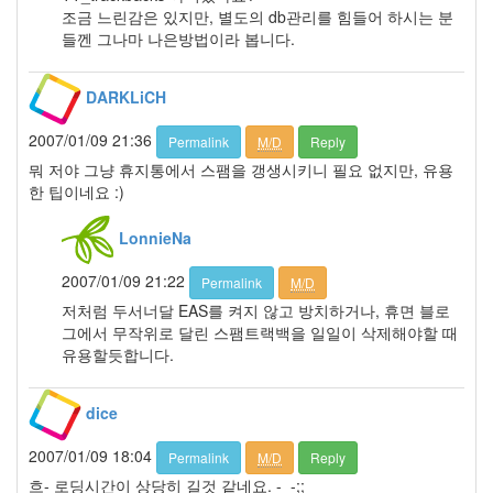
년
조금 느린감은 있지만, 별도의 db관리를 힘들어 하시는 분
51
들껜 그나마 나은방법이라 봅니다.
2008
년
1
DARKLiCH
월
6
2007/01/09 21:36
Permalink
M/D
Reply
2008
뭐 저야 그냥 휴지통에서 스팸을 갱생시키니 필요 없지만, 유용
년
한 팁이네요 :)
2
월
LonnieNa
7
2008
2007/01/09 21:22
Permalink
M/D
년
저처럼 두서너달 EAS를 켜지 않고 방치하거나, 휴면 블로
3
그에서 무작위로 달린 스팸트랙백을 일일이 삭제해야할 때
월
유용할듯합니다.
6
2008
년
dice
4
월
2007/01/09 18:04
Permalink
M/D
Reply
4
흐- 로딩시간이 상당히 길것 같네요. -_-;;
2008