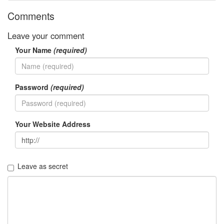
월
Comments
2
2008
년
Leave your comment
10
Your Name
(required)
월
3
2008
년
Password
(required)
11
월
1
Your Website Address
2008
년
12
월
7
Leave as secret
2009
년
31
2009
년