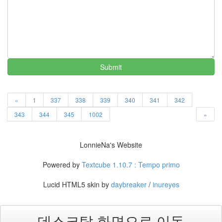
1
월
4
2009
년
2
월
Submit
2
2009
년
3
«
1
337
338
339
340
341
342
월
343
344
345
1002
»
4
2009
년
LonnieNa's Website
4
월
Powered by
Textcube 1.10.7 : Tempo primo
2
2009
Lucid HTML5 skin by
daybreaker
/
inureyes
년
5
월
데스크탑 화면으로 이동
3