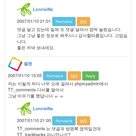
3
LonnieNa
2007
년
2007/01/10 21:01
Permalink
M/D
9
월
댓글 달고 있는데 밑에 또 댓글 달려서 깜딱 놀랐습니다.
5
그냥 그냥 좋은 정보로 봐주시니 감사할따름입니다. 고맙습
2007
니다.
년
좋은 저녁 보내세요.
10
월
엘렌
5
2007
2007/01/10 15:05
Permalink
M/D
Reply
년
11
저는 이렇게 하다 너무 오래 걸려서 phpmyadmin에서
월
TT_comments 디비를 열어서
6
그냥 비우기를 했답니다 ㅠ.ㅠ
2007
년
LonnieNa
12
월
2007/01/10 21:00
Permalink
M/D
3
TT_comments 는 댓글과 방명록 영역일건데
2008
TT_trackbacks 아니었나요?