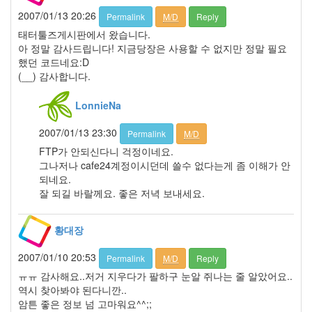
년
4
2007/01/13 20:26
Permalink
M/D
Reply
월
태터툴즈게시판에서 왔습니다.
10
아 정말 감사드립니다! 지금당장은 사용할 수 없지만 정말 필요
2007
했던 코드네요:D
년
(__) 감사합니다.
5
월
LonnieNa
2
2007
2007/01/13 23:30
Permalink
M/D
년
FTP가 안되신다니 걱정이네요.
6
그나저나 cafe24계정이시던데 쓸수 없다는게 좀 이해가 안
월
되네요.
3
잘 되길 바랄께요. 좋은 저녁 보내세요.
2007
년
7
황대장
월
11
2007/01/10 20:53
Permalink
M/D
Reply
2007
ㅠㅠ 감사해요..저거 지우다가 팔하구 눈알 쥐나는 줄 알았어요..
년
역시 찾아봐야 된다니깐..
8
암튼 좋은 정보 넘 고마워요^^;;
월