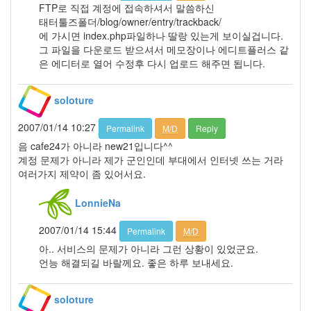
12
FTP로 직접 계정에 접속하셔서 말씀하신
월
태터툴즈폴더/blog/owner/entry/trackback/
14
에 가시면 index.php파일하나 딸랑 있는게 보이실겁니다.
2007
그 파일을 다운로드 받으셔서 메모장이나 에디트플러스 같
년
은 에디터로 열어 수정후 다시 업로드 해주면 됩니다.
83
2007
soloture
년
1
2007/01/14 10:27
Permalink
M/D
Reply
월
14
음 cafe24가 아니라 new21입니다^^
2007
계정 문제가 아니라 제가 군인인데 부대에서 인터넷 쓰는 거라
년
여러가지 제약이 좀 있어서요.
2
월
LonnieNa
12
2007
2007/01/14 15:44
Permalink
M/D
년
아.. 서비스의 문제가 아니라 그런 상황이 있었군요.
3
언능 해결되길 바랄께요. 좋은 하루 보내세요.
월
9
2007
soloture