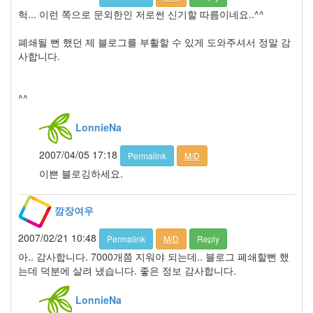
2005
헉... 이런 쪽으로 문외한인 저로썬 신기할 따름이네요..^^
년
7
폐쇄될 뻔 했던 제 블로그를 부활할 수 있게 도와주셔서 정말 감
월
사합니다.
4
2005
년
^^
8
월
1
LonnieNa
2005
2007/04/05 17:18
년
Permalink
M/D
9
이쁜 블로깅하세요.
월
3
2005
깜장여우
년
2007/02/21 10:48
10
Permalink
M/D
Reply
월
아.. 감사합니다. 7000개쯤 지워야 되는데.. 블로그 폐쇄할뻔 했
5
는데 덕분에 살려 냈습니다. 좋은 정보 감사합니다.
2005
년
LonnieNa
11