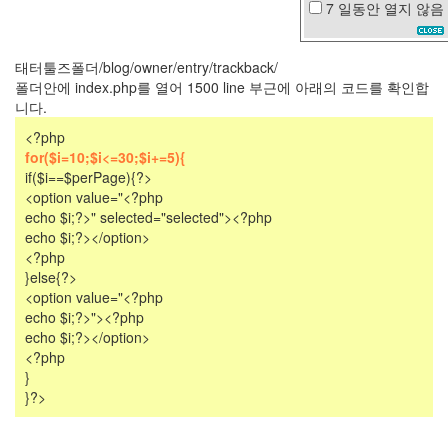
7 일동안
열지 않음
꽃
갈
대
태터툴즈폴더/blog/owner/entry/trackback/
밭
폴더안에 index.php를 열어 1500 line 부근에 아래의 코드를 확인합
이
니다.
별
<?php
Ahney
Her
for($i=10;$i<=30;$i+=5){
if($i==$perPage){?>
서
지
<option value="<?php
영
echo $i;?>" selected="selected"><?php
한
echo $i;?></option>
효
<?php
주
}else{?>
<option value="<?php
랑
쑈
echo $i;?>"><?php
장
echo $i;?></option>
윤
<?php
정
}
}?>
눈
사
건