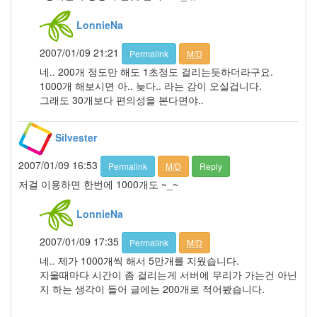
년
LonnieNa
5
월
2007/01/09 21:21
3
Permalink
M/D
2008
네.. 200개 정도만 해도 1초정도 걸리는듯하더라구요.
년
1000개 해보시면 아.. 늦다.. 라는 감이 오실겁니다.
6
그래도 30개보다 편의성을 본다면야..
월
7
Silvester
2008
년
2007/01/09 16:53
Permalink
M/D
Reply
7
월
저걸 이용하면 한번에 1000개도 ~_~
3
2008
LonnieNa
년
8
2007/01/09 17:35
Permalink
M/D
월
네.. 제가 1000개씩 해서 5만개를 지웠습니다.
2
지울때마다 시간이 좀 걸리는게 서버에 무리가 가는건 아닌
2008
지 하는 생각이 들어 글에는 200개로 적어봤습니다.
년
9