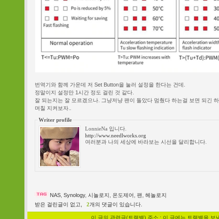
번역기와 함께 가운데 저 Set Button을 눌러 설정을 한다는 건데.
정말이지 설정만 1시간 정도 걸린 것 같다.
잘 되는지는 잘 모르겠으나. 그냥저냥 팬이 돌았다 멈췄다 하는걸 보면 되긴 
며칠 지켜보자..
Writer profile
LonnieNa 입니다.
http://www.needlworks.org
여러분과 나의 세상에 바라보는 시선을 달리합니다.
NAS
,
Synology
,
시놀로지
,
온도제어
,
팬
,
헤놀로지
받은 걸린글이 없고,
2
개의 댓글이 있습니다.
이 글의 관련글(트랙백) 주소 : 이 글에는 트랙백을 보