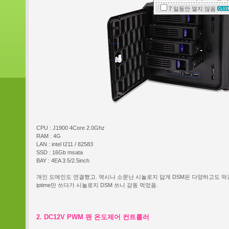
7 일동안
열지 않음
CPU : J1900 4Core 2.0Ghz
RAM : 4G
LAN : intel I211 / 82583
SSD : 16Gb msata
BAY : 4EA 3.5/2.5inch
개인 도메인도 연결했고. 역시나 소문난 시놀로지 답게 DSM은 다양하고도 막강
iptime만 쓰다가 시놀로지 DSM 쓰니 감동 먹었음.
2. DC12V PWM 팬 온도제어 컨트롤러