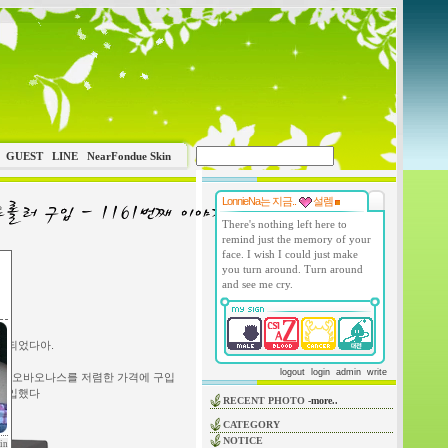
GUEST
LINE
NearFondue Skin
LonnieNa는 지금..
설렘
There's nothing left here to
remind just the memory of your
face. I wish I could just make
you turn around. Turn around
and see me cry.
게 되었다아.
logout
login
admin
write
명 타오바오나스를 저렴한 가격에 구입
 구입했다
RECENT PHOTO
-more..
CATEGORY
NOTICE
in