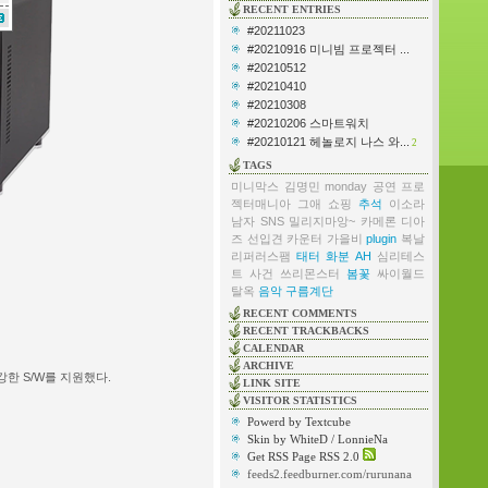
RECENT ENTRIES
#20211023
#20210916 미니빔 프로젝터 ...
#20210512
#20210410
#20210308
#20210206 스마트워치
#20210121 헤놀로지 나스 와...
2
TAGS
미니막스
김명민
monday
공연
프로
젝터매니아
그애
쇼핑
추석
이소라
남자
SNS
밀리지마앙~
카메론 디아
즈
선입견
카운터
가을비
plugin
복날
리퍼러스팸
태터
화분
AH
심리테스
트
사건
쓰리몬스터
봄꽃
싸이월드
탈옥
음악
구름계단
RECENT COMMENTS
RECENT TRACKBACKS
CALENDAR
ARCHIVE
한 S/W를 지원했다.
LINK SITE
VISITOR STATISTICS
Powerd by Textcube
Skin by WhiteD / LonnieNa
Get RSS Page RSS 2.0
feeds2.feedburner.com/rurunana