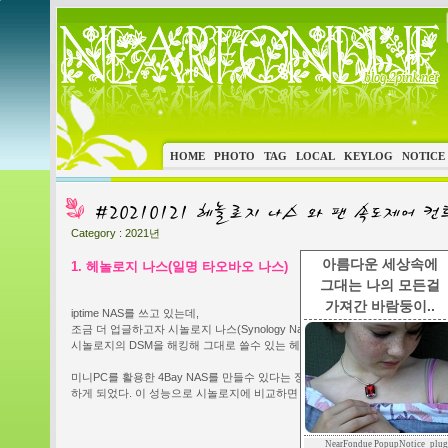
HOME
PHOTO
TAG
LOCAL
KEYLOG
NOTICE
Category :
2021년
아름다운 세상속에
1. 헤놀로지 나스(일명 타오바오 나스)
그대는 나의 모든걸
가져간 바람둥이..
iptime NAS를 쓰고 있는데,
조금 더 업글하고자 시놀로지 나스(Synology Nas) 를 알아보고 있던차에
시놀로지의 DSM을 해킹해 그대로 쓸수 있는 헤놀로지(xpenology) 정보를 얻
미니PC를 활용한 4Bay NAS를 만들수 있다는 정보도 얻게되어 알리에서 일
하게 되었다. 이 성능으로 시놀로지에 비교하면 70만원급? 이를 8만원정도에
NearFondue PopupNotice_plug