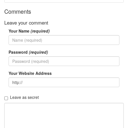
반
전
Comments
Leave your comment
Notices
Your Name
(required)
멍
멍
이
들
Password
(required)
의
우
정
Your Website Address
By
LonnieNa
나
Leave as secret
랑
똑
같
이
닮
은