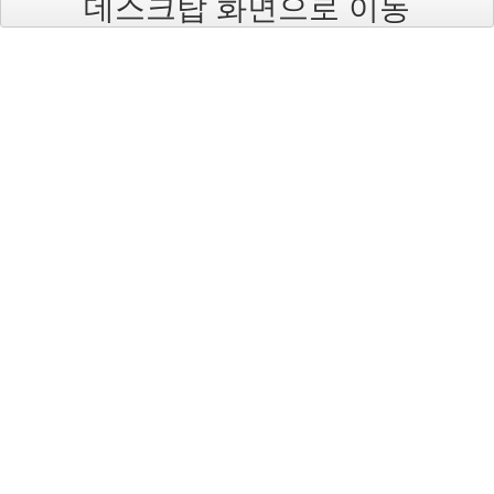
데스크탑 화면으로 이동
2004
년
7
월
14
2004
년
8
월
34
2005
년
44
2005
년
6
월
1
2005
년
7
월