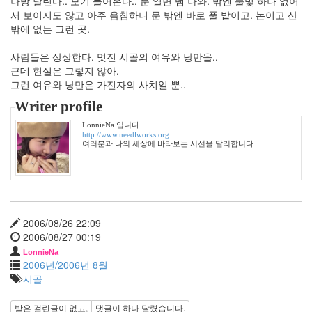
나방 날린다.. 모기 들어온다.. 문 열면 뱀 나와. 밖엔 불빛 하나 없어
수
서 보이지도 않고 아주 음침하니 문 밖엔 바로 풀 밭이고. 논이고 산
학
밖에 없는 그런 곳.
다
짐
사람들은 상상한다. 멋진 시골의 여유와 낭만을..
쫄
근데 현실은 그렇지 않아.
랑
그런 여유와 낭만은 가진자의 사치일 뿐..
이
Writer profile
대
구
LonnieNa 입니다.
이
http://www.needlworks.org
혁
여러분과 나의 세상에 바라보는 시선을 달리합니다.
재
malo
Y
요
리
2006/08/26 22:09
꿈
2006/08/27 00:19
다
LonnieNa
2006년/2006년 8월
음
시골
터
치
받은 걸린글이 없고,
댓글이
하나
달렸습니다.
주