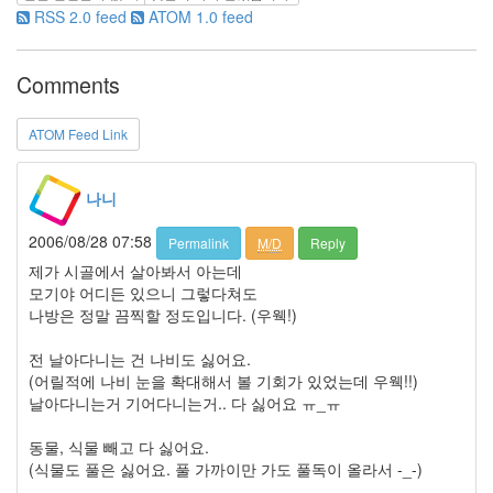
RSS 2.0 feed
ATOM 1.0 feed
희
김
정
Comments
민
이
ATOM Feed Link
벤
트
NAS
나니
넷
북
2006/08/28 07:58
Permalink
M/D
Reply
암
제가 시골에서 살아봐서 아는데
울
모기야 어디든 있으니 그렇다쳐도
하
드
나방은 정말 끔찍할 정도입니다. (우웩!)
웨
어
전 날아다니는 건 나비도 싫어요.
블
(어릴적에 나비 눈을 확대해서 볼 기회가 있었는데 우웩!!)
루
날아다니는거 기어다니는거.. 다 싫어요 ㅠ_ㅠ
투
스
동물, 식물 빼고 다 싫어요.
철
(식물도 풀은 싫어요. 풀 가까이만 가도 풀독이 올라서 -_-)
길