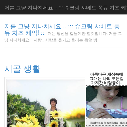
저를 그냥 지나치세요... ::: 슈크림 샤베트 퐁듀 치즈 케익!
저를 그냥 지나치세요... ::: 슈크림 샤베트 퐁
듀 치즈 케익! :::
저는 당신을 힘들게만 할것입니다. 저를 그
저는 당신
냥 지나치세요... 사랑.. 사람을 웃기고 울리는 몹쓸 병
을 힘들게
만 할것입
니다. 저
를 그냥
시골 생활
지나치세
요... 사
아름다운 세상속에
랑.. 사람
그대는 나의 모든걸
가져간 바람둥이..
을 웃기고
울리는 몹
쓸 병
LonnieNa
Tag
NearFondue PopupNotice_plugin
Cloud