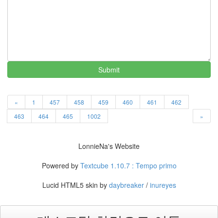
딸
By
LonnieNa
사
랑
의
Submit
조
건
By
«
1
457
458
459
460
461
462
LonnieNa
463
464
465
1002
»
Find!
LonnieNa's Website
Categories
Powered by
Textcube 1.10.7 : Tempo primo
전
체
Lucid HTML5 skin by
daybreaker
/
inureyes
1002
2004
년
48