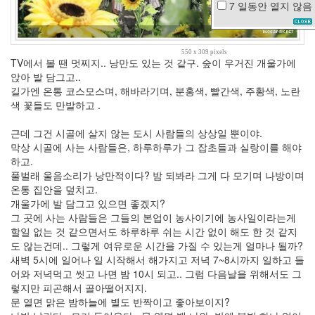
7 일동안
열지 않음
모
임
A/S
550 x 309 pixels
TV에서 볼 땐 멋찌지.. 낭만도 있는 것 같구. 숲이 우거진 개울가에
희
앉아 발 담그고..
망
길가엔 온통 코스모스며, 해바라기며, 분홍색, 빨간색, 주황색, 노란
공
색 꽃들도 만발하고 .
부
명
근데 그건 시골에 살지 않는 도시 사람들의 상상일 뿐이야.
절
막상 시골에 사는 사람들은, 하루하루가 그 잡초들과 실랑이를 해야
하고.
애
니
풀벌래 울음소리가 낭만적이다? 밤 되봐라 그게 다 모기며 나방이며
콜
온통 집안을 덮치고.
전
개울가에 발 담그고 있으면 좋겠지?
주
그 곳에 사는 사람들은 그들의 본업이 농사이기에 농사일이라는게
기
할일 없는 것 같으면서도 하루하루 쉬는 시간 없이 해도 한 것 같지
다
도 않는건데.. 그렇게 여유로운 시간을 가질 수 있는게 얼마나 될까?
림
새벽 5시에 일어나 일 시작해서 해가지고 저녁 7~8시까지 일하고 들
불
어와 저녁먹고 씻고 나면 밤 10시 되고.. 그럼 다음날을 위해서도 그
량
렇지만 피곤해서 골아떨어지지.
가
문 열면 맑은 밤하늘에 별도 반짝이고 좋아보이지?
족