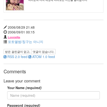
그
야
script
모
양
성
2006/08/29 21:48
KMP
2006/09/01 00:15
Rainy
LonnieNa
Day
포토앨범/칭구는 아니지
화
받은 걸린글이 없고,
댓글이 없습니다.
분
RSS 2.0 feed
ATOM 1.0 feed
다
람
쥐
Comments
서
울
Leave your comment
클
라
Your Name
(required)
우
드
칵
테
Password
(required)