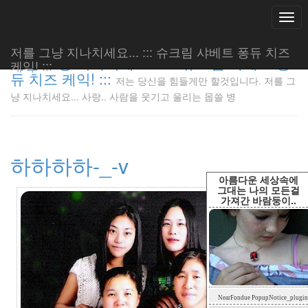
Togg
navi
저를 그냥 지나치세요... ::: 슈크림 샤베트 퐁듀 치즈
저를 그냥 지나치세요... ::: 슈크림 샤베트 퐁
케익! :::
듀 치즈 케익! :::
저는 당신을 힘들게만 할것입니다. 저를 그
저는 당신
냥 지나치세요... 사랑.. 사람을 웃기고 울리는 몹쓸 병
을 힘들게
만 할것입
니다. 저
를 그냥
하하하하-_-v
지나치세
요... 사
아름다운 세상속에
랑.. 사람
그대는 나의 모든걸
가져간 바람둥이..
을 웃기고
울리는 몹
쓸 병
LonnieNa
Tag
NearFondue PopupNotice_plugin
Cloud