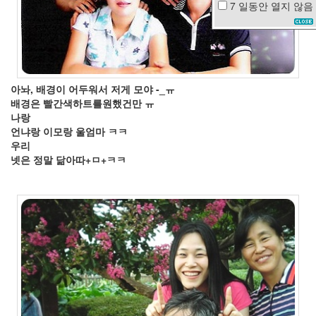
7 일동안
열지 않음
malo
고
마
츠
나
나
아놔, 배경이 어두워서 저게 모야 -_ㅠ
애
배경은 빨간색하트를원했건만 ㅠ
플
나랑
프
언냐랑 이모랑 울엄마 ㅋㅋ
로
젝
우리
터
넷은 정말 닮아따+ㅁ+ㅋㅋ
매
니
아
하
우
젠
Kahula
Milk
그
애
날
씨