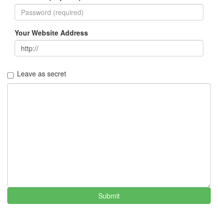
일
파
티
ie6
Your Website Address
탈
옥
요
리
Leave as secret
원
거
리
연
애
블
로
그
추
석
Notices
Submit
멍