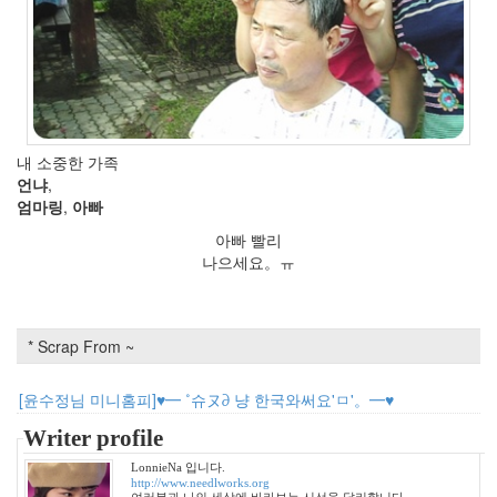
사
랑
은
향
기
를
남
기
고
내 소중한 가족
주
언냐
,
걸
엄마링
,
아빠
륜
카
아빠 빨리
페
나으세요。ㅠ
갈
비
수
요
* Scrap From ~
일
스
파
[윤수정님 미니홈피]♥━ ˚슈ヌ∂ 냥 한국와써요'ㅁ'。━♥
이
더
Writer profile
맨
2
LonnieNa 입니다.
http://www.needlworks.org
개
여러분과 나의 세상에 바라보는 시선을 달리합니다.