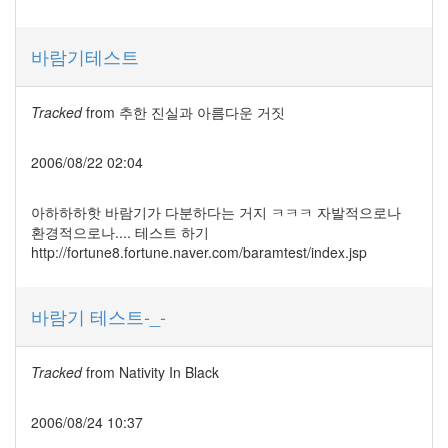
구
Humming
Urban
바람기테스트
Stereo
Javascript
Tracked
from
추한 진실과 아름다운 거짓
김
승
우
2006/08/22 02:04
맥
주
더
아하하하핫 바람기가 다분하다는 거지 ㅋㅋㅋ 자발적으로나
위
환경적으로나.... 테스트 하기
http://fortune8.fortune.naver.com/baramtest/index.jsp
책
나
른
함
바람기 테스트-_-
인
테
리
Tracked
from
Nativity In Black
어
모
던
2006/08/24 10:37
쥬