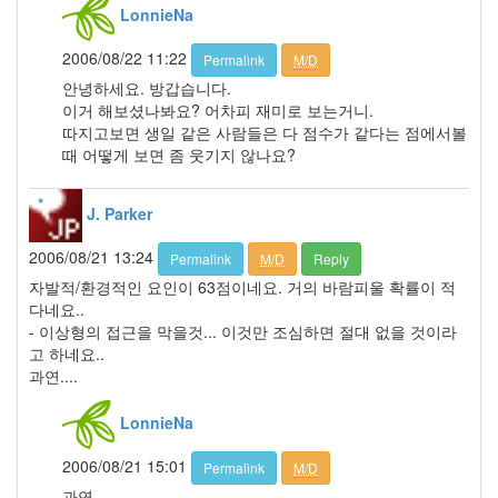
조
LonnieNa
건
2006/08/22 11:22
By
Permalink
M/D
LonnieNa
안녕하세요. 방갑습니다.
이거 해보셨나봐요? 어차피 재미로 보는거니.
따지고보면 생일 같은 사람들은 다 점수가 같다는 점에서볼
Find!
때 어떻게 보면 좀 웃기지 않나요?
Categories
J. Parker
전
체
2006/08/21 13:24
Permalink
M/D
Reply
1002
자발적/환경적인 요인이 63점이네요. 거의 바람피울 확률이 적
2004
다네요..
년
- 이상형의 접근을 막을것... 이것만 조심하면 절대 없을 것이라
48
고 하네요..
2004
과연....
년
7
LonnieNa
월
14
2006/08/21 15:01
2004
Permalink
M/D
년
과연...