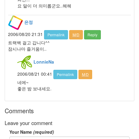
8
요 말이 더 의미롭군요..헤헤
월
34
은정
2005
년
2006/08/20 21:31
44
Permalink
M/D
Reply
2005
트랙백 걸고 갑니다^^
년
잠시나마 즐거움이..
6
월
LonnieNa
1
2005
2006/08/21 00:41
Permalink
M/D
년
네에~
7
좋은 밤 보내세요.
월
4
2005
Comments
년
8
월
Leave your comment
1
Your Name
(required)
2005