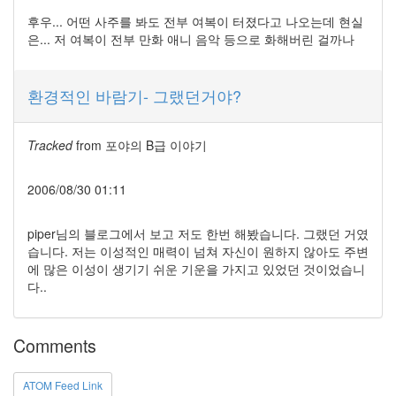
스
후우... 어떤 사주를 봐도 전부 여복이 터졌다고 나오는데 현실
은
나
은... 저 여복이 전부 만화 애니 음악 등으로 화해버린 걸까나
노
고
창
환경적인 바람기- 그랬던거야?
읍
성
어
Tracked
from
포야의 B급 이야기
디
에
고
2006/08/30 01:11
은
아
큐
piper님의 블로그에서 보고 저도 한번 해봤습니다. 그랬던 거였
미
습니다. 저는 이성적인 매력이 넘쳐 자신이 원하지 않아도 주변
Q3
에 많은 이성이 생기기 쉬운 기운을 가지고 있었던 것이었습니
플
러
다..
스
Notices
Comments
멍
ATOM Feed Link
멍