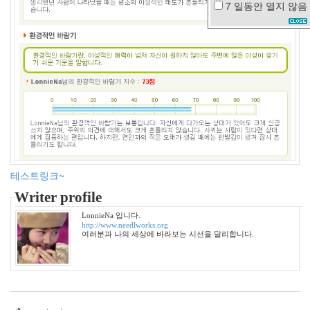
7 일동안
열지 않음
기
계
치
천
안
함
행
복
정
읍
사
공
원
테스트링크~
차
Writer profile
(茶)
트
LonnieNa 입니다.
http://www.needlworks.org
리
여러분과 나의 세상에 바라보는 시선을 달리합니다.
프
로
젝
터
매
니