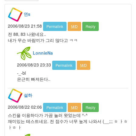
이
들
연s
의
우
2006/08/23 21:58
Permalink
M/D
Reply
정
전 88, 83 나왔네요..
By
내가 무슨 바람끼가 그리 많다고 ㅋㅋ
LonnieNa
LonnieNa
나
랑
2006/08/23 23:33
Permalink
M/D
똑
같
-_-bl
이
은근히 빠져든다..
닮
은
설하
딸
By
2006/08/22 02:06
Permalink
M/D
Reply
LonnieNa
스킨을 이용하다가 가끔 놀러 왓었는데 ^-^
재미있는 테스트네요. 전 점수가 너무 높게 나와서 (__;;; ㅎ ㅏㅎ
사
ㅏㅎ ㅏ
랑
의