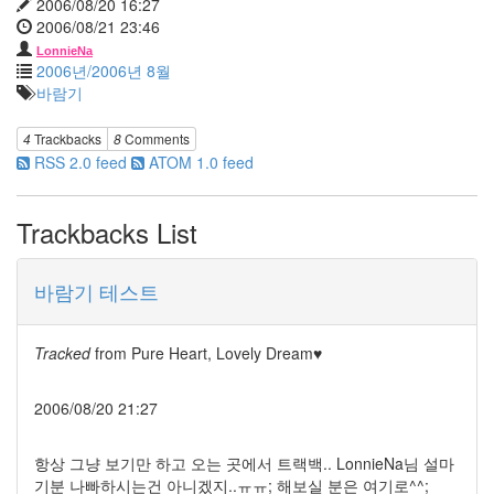
2006/08/20 16:27
아
2006/08/21 23:46
마
우
LonnieNa
스
2006년/2006년 8월
기
바람기
차
여
4
Trackbacks
8
Comments
행
RSS 2.0 feed
ATOM 1.0 feed
계
족
산
Trackbacks List
망
설
임
변
바람기 테스트
태
소
나
Tracked
from
Pure Heart, Lovely Dream♥
기
팬
2006/08/20 21:27
로
즈
마
항상 그냥 보기만 하고 오는 곳에서 트랙백.. LonnieNa님 설마
리
기분 나빠하시는건 아니겠지..ㅠㅠ; 해보실 분은 여기로^^;
백