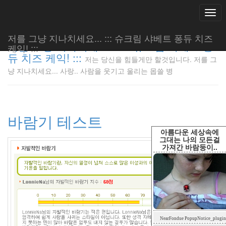
Togg
navi
저를 그냥 지나치세요... ::: 슈크림 샤베트 퐁듀 치즈
저를 그냥 지나치세요... ::: 슈크림 샤베트 퐁
케익! :::
듀 치즈 케익! :::
저는 당신을 힘들게만 할것입니다. 저를 그
저는 당신
냥 지나치세요... 사랑.. 사람을 웃기고 울리는 몹쓸 병
을 힘들게
만 할것입
니다. 저
를 그냥
바람기 테스트
지나치세
요... 사
아름다운 세상속에
랑.. 사람
그대는 나의 모든걸
가져간 바람둥이..
을 웃기고
울리는 몹
쓸 병
LonnieNa
Tag
NearFondue PopupNotice_plugin
Cloud