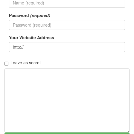
년
9
월
Password
(required)
3
2005
년
10
Your Website Address
월
5
2005
년
Leave as secret
11
월
3
2005
년
12
월
27
2006
년
292
2006