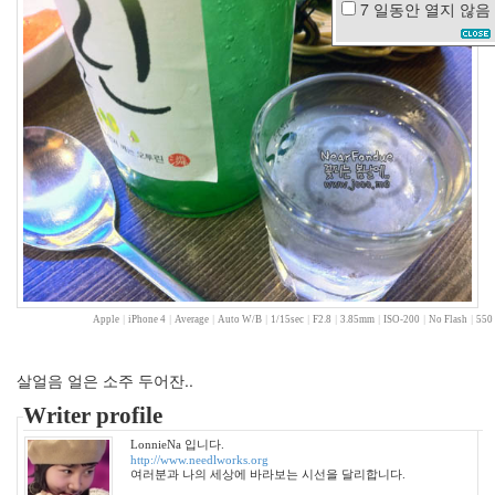
7 일동안
열지 않음
태
터
툴
즈
1.0
이
혁
재
박
신
혜
뭘
까
퍼
머
Apple
|
iPhone 4
|
Average
|
Auto W/B
|
1/15sec
|
F2.8
|
3.85mm
|
ISO-200
|
No Flash
|
550 
채
리
나
살얼음 얼은 소주 두어잔..
다
이
Writer profile
나
믹
LonnieNa 입니다.
http://www.needlworks.org
킨
여러분과 나의 세상에 바라보는 시선을 달리합니다.
상