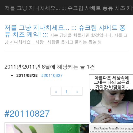
저를 그냥 지나치세요... ::: 슈크림 샤베트 퐁듀 치즈 케익!
저를 그냥 지나치세요... ::: 슈크림 샤베트 퐁
듀 치즈 케익! :::
저는 당신을 힘들게만 할것입니다. 저를 그
저는 당신
냥 지나치세요... 사랑.. 사람을 웃기고 울리는 몹쓸 병
을 힘들게
만 할것입
니다. 저
를 그냥
2011년/2011년 8월에 해당되는 글 1건
지나치세
요... 사
2011/08/28
#20110827
아름다운 세상속에
랑.. 사람
그대는 나의 모든걸
가져간 바람둥이..
을 웃기고
«
1
»
울리는 몹
쓸 병
LonnieNa
#20110827
Tag
NearFondue PopupNotice_plugin
Cloud