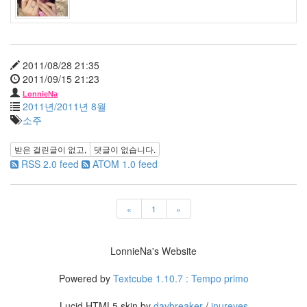
처
한
보
배
고
2011/08/28 21:35
은
2011/09/15 21:23
아
LonnieNa
찬
2011년/2011년 8월
란
소주
한
유
받은 걸린글이 없고,
댓글이 없습니다.
산
RSS 2.0 feed
ATOM 1.0 feed
문
채
원
잭
«
1
»
블
랙
셀
LonnieNa's Website
룰
러
Powered by
Textcube 1.10.7 : Tempo primo
폰
macbook
Lucid HTML5 skin by
daybreaker
/
inureyes