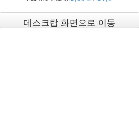
무
개
념
데스크탑 화면으로 이동
겨
울
바
다
윤
종
신
일
루
미
나
iPhone
우
울
증
검
찰
청
KTX
당