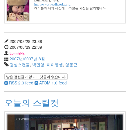
LonnieNa 입니다.
우
http://www.needlworks.org
정
여러분과 나의 세상에 바라보는 시선을 달리합니다.
By
LonnieNa
나
랑
2007/08/28 23:38
똑
2007/08/29 22:39
같
LonnieNa
이
2007년/2007년 8월
닮
경성스캔들
,
박민영
,
아이엠샘
,
양동근
은
딸
받은 걸린글이 없고,
댓글이 없습니다.
By
RSS 2.0 feed
ATOM 1.0 feed
LonnieNa
사
오늘의 스틸컷
랑
의
조
건
By