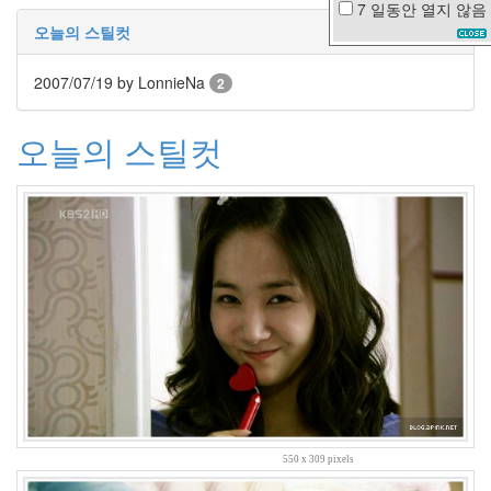
7 일동안
열지 않음
아
오늘의 스틸컷
이
패
2007/07/19
by LonnieNa
2
드
껌
오늘의 스틸컷
강
남
황
해
엄
니
rain
황
성
수
박
사
쓰
리
몬
스
터
550 x 309 pixels
안