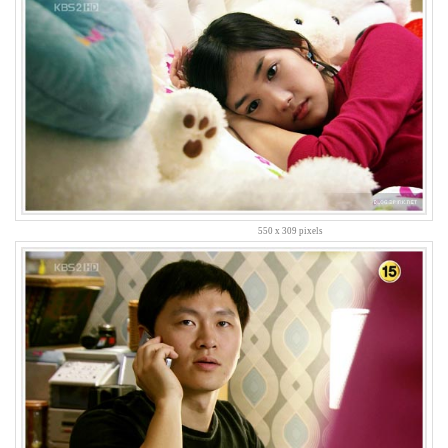
도
현
머
니
언
니
가
슴
별
드
550 x 309 pixels
라
마
KODAK
칼
퇴
근
해
야
쥐
소
방