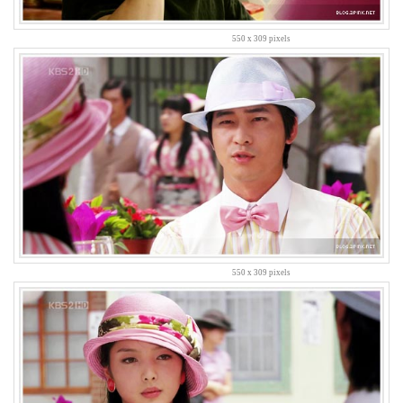
관
오
550 x 309 pixels
프
모
임
수
박
지
은
시
티
홀
류
시
화
하
550 x 309 pixels
늘
3
월
서
진
영