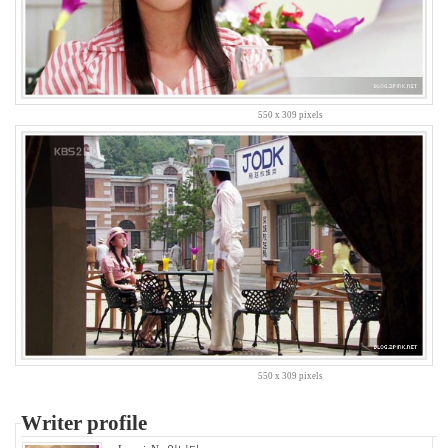
당
첨
한
효
주
똥
550 x 309 pixels
글
이
그
돈
은
짝
사
랑
Notices
멍
멍
550 x 309 pixels
이
들
Writer profile
의