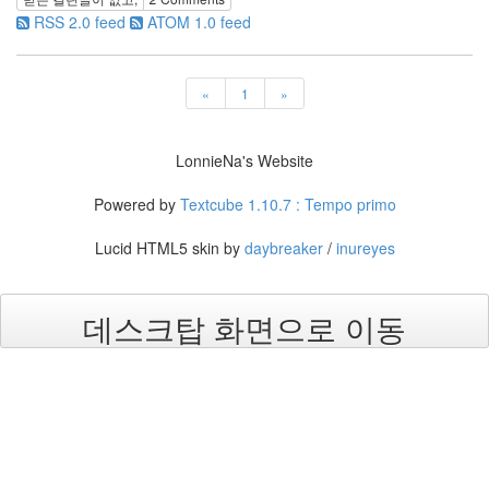
42
RSS 2.0 feed
ATOM 1.0 feed
2006
년
2
«
1
»
월
45
2006
LonnieNa's Website
년
3
Powered by
Textcube 1.10.7 : Tempo primo
월
35
Lucid HTML5 skin by
daybreaker
/
inureyes
2006
년
4
데스크탑 화면으로 이동
월
25
2006
년
5
월
21
2006