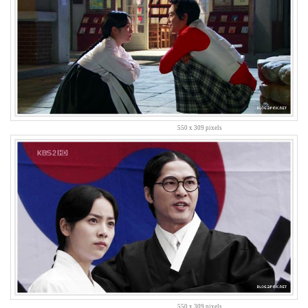
LonnieNa
Find!
Categories
전
체
1002
550 x 309 pixels
2004
년
48
2004
년
7
월
14
2004
년
8
월
34
550 x 309 pixels