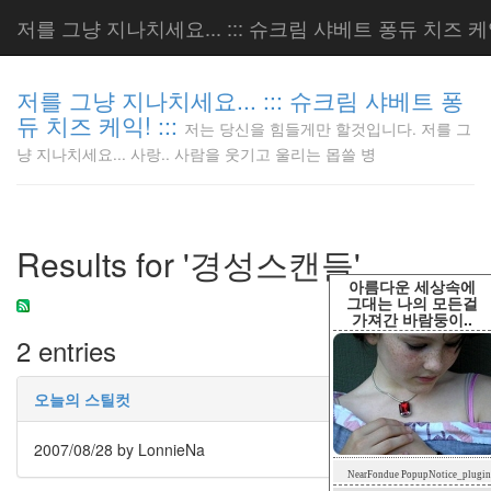
저를 그냥 지나치세요... ::: 슈크림 샤베트 퐁듀 치즈 케익!
저를 그냥 지나치세요... ::: 슈크림 샤베트 퐁
듀 치즈 케익! :::
저는 당신을 힘들게만 할것입니다. 저를 그
저는 당신
냥 지나치세요... 사랑.. 사람을 웃기고 울리는 몹쓸 병
을 힘들게
만 할것입
니다. 저
를 그냥
Results for '경성스캔들'
지나치세
요... 사
아름다운 세상속에
랑.. 사람
그대는 나의 모든걸
가져간 바람둥이..
을 웃기고
2 entries
울리는 몹
쓸 병
LonnieNa
오늘의 스틸컷
2007/08/28
by LonnieNa
Tag
NearFondue PopupNotice_plugin
Cloud