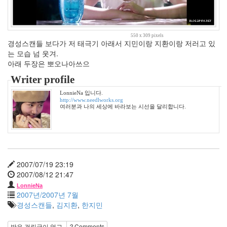
2005
년
10
550 x 309 pixels
월
경성스캔들 보다가 저 태극기 아래서 지민이랑 지환이랑 저러고 있
5
는 모습 넘 웃겨.
2005
아래 두장은 뽀오나아쓰으
년
Writer profile
11
월
LonnieNa 입니다.
3
http://www.needlworks.org
여러분과 나의 세상에 바라보는 시선을 달리합니다.
2005
년
12
월
27
2006
2007/07/19 23:19
년
2007/08/12 21:47
292
LonnieNa
2006
2007년/2007년 7월
년
경성스캔들
,
김지환
,
한지민
1
월
받은 걸린글이 없고,
2
Comments