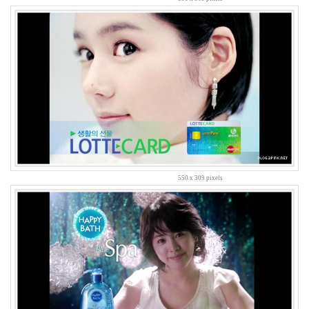
2005
년
44
2005
년
6
월
1
2005
년
7
월
4
550 x 309 pixels
2005
년
8
월
1
2005
년
9
월
3