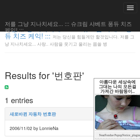
Togg
navi
저를 그냥 지나치세요... ::: 슈크림 샤베트 퐁듀 치즈
저를 그냥 지나치세요... ::: 슈크림 샤베트 퐁
케익! :::
듀 치즈 케익! :::
저는 당신을 힘들게만 할것입니다. 저를 그
저는 당신
냥 지나치세요... 사랑.. 사람을 웃기고 울리는 몹쓸 병
을 힘들게
만 할것입
니다. 저
를 그냥
Results for '번호판'
지나치세
요... 사
아름다운 세상속에
랑.. 사람
그대는 나의 모든걸
가져간 바람둥이..
을 웃기고
1 entries
울리는 몹
쓸 병
LonnieNa
새로바뀐 자동차 번호판
2006/11/02
by LonnieNa
Tag
NearFondue PopupNotice_plugin
Cloud