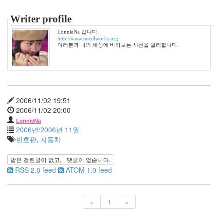
연
예
인
Writer profile
사
LonnieNa 입니다.
건
http://www.needlworks.org
마
여러분과 나의 세상에 바라보는 시선을 달리합니다.
이
크
로
소
프
트
2006/11/02 19:51
다
2006/11/02 20:00
짐
대
LonnieNa
2006년/2006년 11월
나
무
번호판
,
자동차
숲
애
받은 걸린글이 없고,
댓글이 없습니다.
니
RSS 2.0 feed
ATOM 1.0 feed
콜
아
이
앰
«
1
»
샘
미