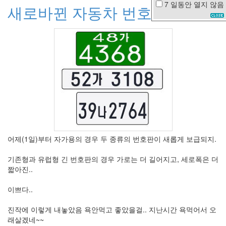
7 일동안
열지 않음
새로바뀐 자동차 번호판
종
아
리
서
거
나
른
함
대
청
댐
봉
자
동
생
어제(1일)부터 자가용의 경우 두 종류의 번호판이 새롭게 보급되지.
봉
투
기존형과 유럽형 긴 번호판의 경우 가로는 더 길어지고, 세로폭은 더
개
짧아진..
그
야
이쁘다..
가
족
진작에 이렇게 내놓았음 욕안먹고 좋았을걸.. 지난시간 욕먹어서 오
plugin
래살겠네~~