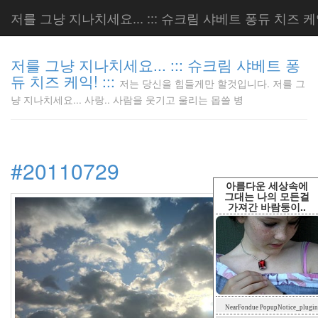
저를 그냥 지나치세요... ::: 슈크림 샤베트 퐁듀 치즈 케익!
저를 그냥 지나치세요... ::: 슈크림 샤베트 퐁
듀 치즈 케익! :::
저는 당신을 힘들게만 할것입니다. 저를 그
저는 당신
냥 지나치세요... 사랑.. 사람을 웃기고 울리는 몹쓸 병
을 힘들게
만 할것입
니다. 저
를 그냥
#20110729
지나치세
요... 사
아름다운 세상속에
랑.. 사람
그대는 나의 모든걸
가져간 바람둥이..
을 웃기고
울리는 몹
쓸 병
LonnieNa
Tag
NearFondue PopupNotice_plugin
Cloud