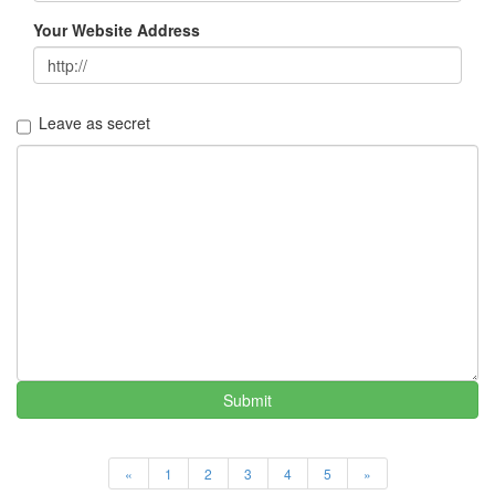
김
Your Website Address
대
중
리
퍼
러
Leave as secret
스
팸
드
라
마
미
니
빔
Virus
헤
놀
로
Submit
지
봄
의
«
1
2
3
4
5
»
왈