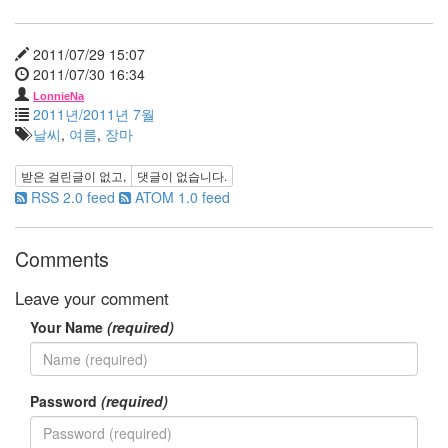
화
분
2011/07/29 15:07
monday
2011/07/30 16:34
탁
재
LonnieNa
훈
2011년/2011년 7월
날씨
,
여름
,
장마
구
세
주
받은 걸린글이 없고,
댓글이 없습니다.
봄
RSS 2.0 feed
ATOM 1.0 feed
날
은
간
다
Comments
윤
은
Leave your comment
혜
Your Name
(required)
미
지
헤
어
Password
(required)
짐
소
외