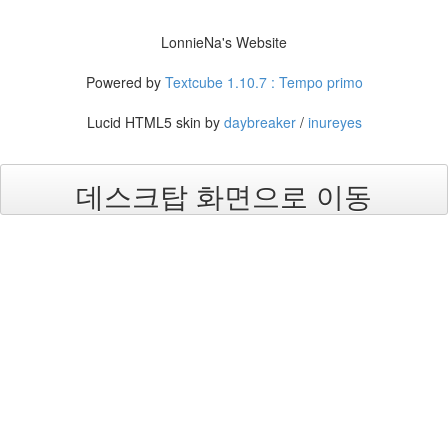
츠
3G
LonnieNa's Website
망
마
Powered by
Textcube 1.10.7 : Tempo primo
르
쉐
라
Lucid HTML5 skin by
daybreaker
/
inureyes
부
대
찌
데스크탑 화면으로 이동
개
망
설
임
Notices
멍
멍
이
들
의
우