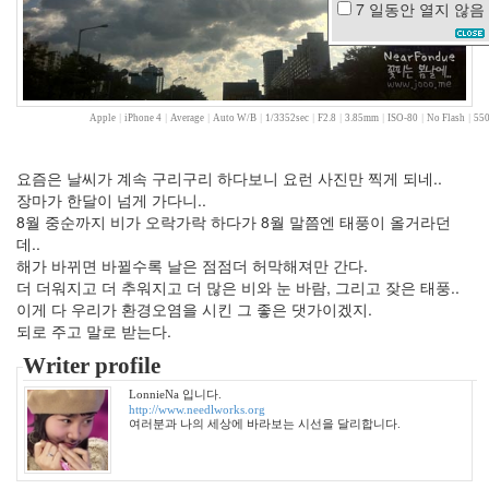
7 일동안
열지 않음
심
청
이
1
억
Apple
|
iPhone 4
|
Average
|
Auto W/B
|
1/3352sec
|
F2.8
|
3.85mm
|
ISO-80
|
No Flash
|
550
미
용
행
요즘은 날씨가 계속 구리구리 하다보니 요런 사진만 찍게 되네..
복
장마가 한달이 넘게 가다니..
양
8월 중순까지 비가 오락가락 하다가 8월 말쯤엔 태풍이 올거라던
파
데..
ipod
해가 바뀌면 바뀔수록 날은 점점더 허막해져만 간다.
touch
더 더워지고 더 추워지고 더 많은 비와 눈 바람, 그리고 잦은 태풍..
AppleWatch
이게 다 우리가 환경오염을 시킨 그 좋은 댓가이겠지.
과
되로 주고 말로 받는다.
수
원
Writer profile
죄
LonnieNa 입니다.
민
http://www.needlworks.org
수
여러분과 나의 세상에 바라보는 시선을 달리합니다.
토
마
토