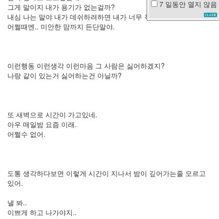
7 일동안
열지 않음
그게 말이지 내가 용기가 없는걸까?
이
내심 나는 말야 내가 데쉬하려하면 내가 너무 작아보여서 말이지..
런
어쩔때엔.. 미안한 맘까지 든단말야.
것
도
의
무
감
이런행동 이런생각 이런마음 그 사람은 싫어하겠지?
이
라
나랑 같이 있는거 싫어하는건 아닐까?
니
판
도
라
또 새벽으로 시간이 가고있네.
TV
아우 매일밤 요즘 이래.
된
어쩔수 없어.
장
SUTTER
HOME
결
혼
도통 생각하다보면 이렇게 시간이 지나서 밤이 깊어가는줄 모르고
식
있어.
공
포
낼 봐..
영
이쁘게 하고 나가야지..
화