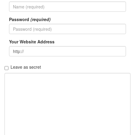
KTF
만
원
Password
(required)
버
스
종
아
Your Website Address
리
AppleWatch
미
니
막
Leave as secret
스
태
연
mnet
똥
글
이
용
왕
xhtml
물