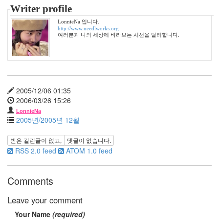
부
Writer profile
대
찌
LonnieNa 입니다.
개
http://www.needlworks.org
여러분과 나의 세상에 바라보는 시선을 달리합니다.
파
노
라
마
여
자
2005/12/06 01:35
새
2006/03/26 15:26
나
라
LonnieNa
의
2005년/2005년 12월
어
린
받은 걸린글이 없고,
댓글이 없습니다.
이
RSS 2.0 feed
ATOM 1.0 feed
공
부
사
Comments
천
만
Leave your comment
땡
겨
Your Name
(required)
죠