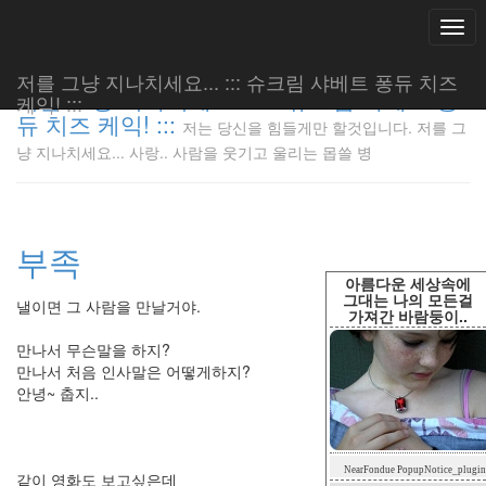
Togg
navi
저를 그냥 지나치세요... ::: 슈크림 샤베트 퐁듀 치즈
저를 그냥 지나치세요... ::: 슈크림 샤베트 퐁
케익! :::
듀 치즈 케익! :::
저는 당신을 힘들게만 할것입니다. 저를 그
저는 당신
냥 지나치세요... 사랑.. 사람을 웃기고 울리는 몹쓸 병
을 힘들게
만 할것입
니다. 저
를 그냥
부족
지나치세
요... 사
아름다운 세상속에
랑.. 사람
그대는 나의 모든걸
낼이면 그 사람을 만날거야.
가져간 바람둥이..
을 웃기고
울리는 몹
만나서 무슨말을 하지?
쓸 병
만나서 처음 인사말은 어떻게하지?
LonnieNa
안녕~ 춥지..
Tag
NearFondue PopupNotice_plugin
Cloud
같이 영화도 보고싶은데