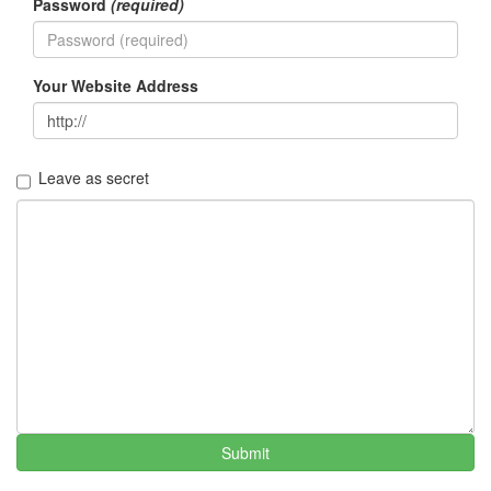
Password
(required)
킨
3G
망
채
Your Website Address
식
뷔
페
광
식
Leave as secret
이
동
생
광
태
디
카
아
이
엠
샘
산
이
Submit
예
린