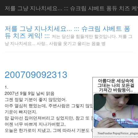
저를 그냥 지나치세요... ::: 슈크림 샤베트 퐁듀 치즈 케익!
저를 그냥 지나치세요... ::: 슈크림 샤베트 퐁
듀 치즈 케익! :::
저는 당신을 힘들게만 할것입니다. 저를 그
저는 당신
냥 지나치세요... 사랑.. 사람을 웃기고 울리는 몹쓸 병
을 힘들게
만 할것입
니다. 저
를 그냥
200709092313
지나치세
요... 사
아름다운 세상속에
랑.. 사람
그대는 나의 모든걸
1.
가져간 바람둥이..
을 웃기고
2007년 9월 9일 날씨 맑음
울리는 몹
그젠 정말 기분이 좋지 않았었어.
쓸 병
아주 열심히 했었는데, 주변사람은 그렇지 않았다고 말하니 어찌나
LonnieNa
기운이 빠지던지.
맘 같아선 집어던져버리고 싶었지만, 참고 또 참고.
어젠 너무 바쁘게 지나가버렸고,
오늘은 한가로이 지냈고, 그에 따라서 기분도 어느정도 괜찮았었다.
Tag
NearFondue PopupNotice_plugin
Cloud