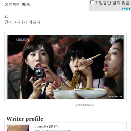
7 일동안
열지 않음
여기까지 메모.
책
읽
2.
어
주
근데, 머리가 아프다.
는
남
자
싸
이
찬
란
한
유
산
캐
쉬
백
경
성
550 x 309 pixels
스
캔
Writer profile
들
LonnieNa 입니다.
현
http://www.needlworks.org