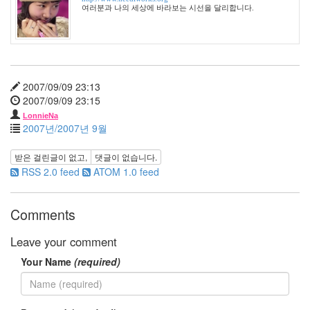
미
여러분과 나의 세상에 바라보는 시선을 달리합니다.
차
크
로
스
브
라
2007/09/09 23:13
우
2007/09/09 23:15
징
부
LonnieNa
대
2007년/2007년 9월
찌
개
받은 걸린글이 없고,
댓글이 없습니다.
스
RSS 2.0 feed
ATOM 1.0 feed
팸
Q3
플
Comments
러
스
Leave your comment
들
꽃
Your Name
(required)
다
이
나
믹