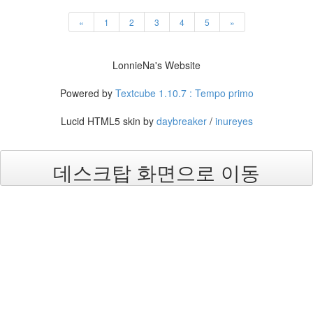
설
이
«
1
2
3
4
5
»
우
울
한
LonnieNa's Website
이
기
분
Powered by
Textcube 1.10.7 : Tempo primo
은
공
Lucid HTML5 skin by
daybreaker
/
inureyes
연
동
이
데스크탑 화면으로 이동
베
토
벤
정
토
마
토
장
윤
정