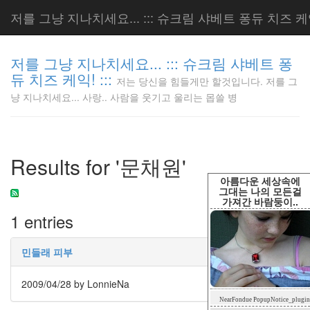
저를 그냥 지나치세요... ::: 슈크림 샤베트 퐁듀 치즈 케익!
저를 그냥 지나치세요... ::: 슈크림 샤베트 퐁
듀 치즈 케익! :::
저는 당신을 힘들게만 할것입니다. 저를 그
저는 당신
냥 지나치세요... 사랑.. 사람을 웃기고 울리는 몹쓸 병
을 힘들게
만 할것입
니다. 저
를 그냥
Results for '문채원'
지나치세
요... 사
아름다운 세상속에
랑.. 사람
그대는 나의 모든걸
가져간 바람둥이..
을 웃기고
1 entries
울리는 몹
쓸 병
LonnieNa
민들래 피부
2009/04/28
by LonnieNa
Tag
NearFondue PopupNotice_plugin
Cloud