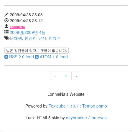
이
벤
2009/04/28 23:08
트
2009/04/28 23:12
SNS
LonnieNa
만
2009년/2009년 4월
원
문채원
,
찬란한 유산
,
한효주
버
스
받은 걸린글이 없고,
댓글이 없습니다.
어
RSS 2.0 feed
ATOM 1.0 feed
느
멋
진
날
«
1
»
MISSHA
박
LonnieNa's Website
신
혜
Powered by
Textcube 1.10.7 : Tempo primo
벗
thumbnail
Lucid HTML5 skin by
daybreaker
/
inureyes
인
연