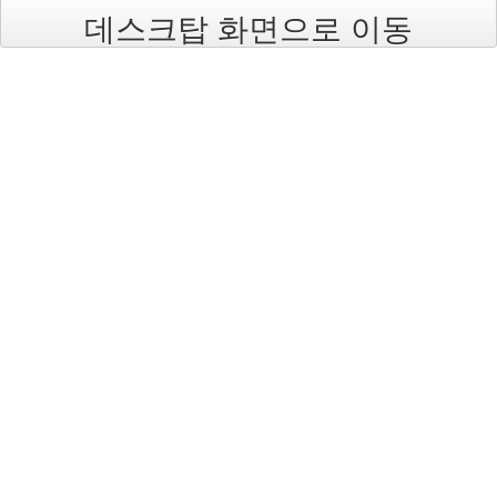
malo
데스크탑 화면으로 이동
서
진
영
다
이
어
트
사
건
중
복
Notices
멍
멍
이
들
의
우
정