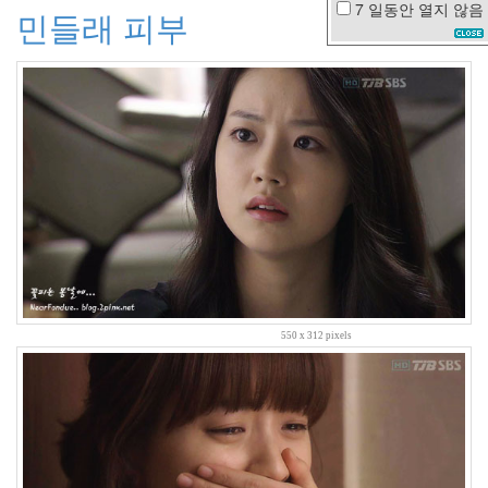
7 일동안
열지 않음
민들래 피부
콘
서
트
남
상
미
첫
눈
롯
데
리
아
민
영
원
우
550 x 312 pixels
울
증
정
인
영
다
람