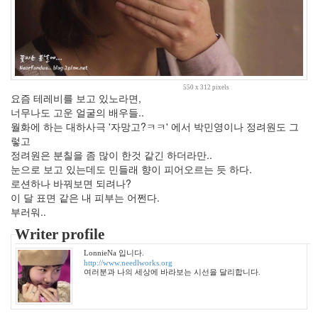
쥐
IE
코
카
콜
라
550 x 312 pixels
수
요즘 테레비를 보고 있노라면,
학
너무나도 고운 얼굴의 배우들..
김
월화에 하는 대하사극 '자망고?ㅋㅋ' 에서 박민영이나 정려원도 그
정
렇고
현
정려원은 분칠을 좀 많이 한것 같긴 하더라만..
포
눈으로 보고 있는데도 민들래 향이 피어오르는 듯 하다.
옹
로션하나 바꿔보면 되려나?
책
이 달 표면 같은 내 피부는 어쩐다.
읽
어
부러워..
주
Writer profile
는
남
LonnieNa 입니다.
자
http://www.needlworks.org
미
여러분과 나의 세상에 바라보는 시선을 달리합니다.
용
생
각