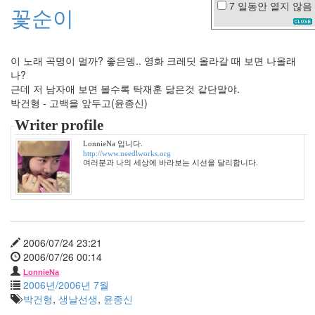
7 일동안
열지 않음
꽃순이
눈
의
여
왕
이 노래 곡명이 멀까? 좋은뎅.. 영화 크레딧 올라갈 때 보면 나올래
나?
다
코
근데 저 남자애 보면 볼수록 탁재훈 닮은것 같단말야.
타
박건형 - 고백을 앞두고(윤종신)
패
닝
Writer profile
MISSHA
LonnieNa 입니다.
갓
http://www.needlworks.org
핑
여러분과 나의 세상에 바라보는 시선을 달리합니다.
거
rain
한
예
슬
2006/07/24 23:21
선
2006/07/26 00:14
거
남
LonnieNa
2006년/2006년 7월
상
미
박건형
,
생날선생
,
윤종신
크