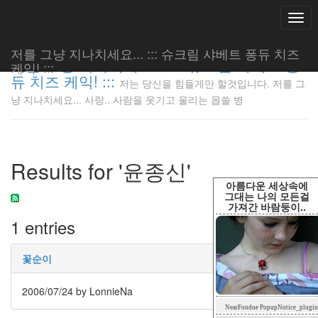
Togg
navi
저를 그냥 지나치세요... ::: 슈크림 샤베트 퐁듀 치즈
저를 그냥 지나치세요... ::: 슈크림 샤베트 퐁
케익! :::
듀 치즈 케익! :::
저는 당신을 힘들게만 할것입니다. 저를 그
저는 당신
냥 지나치세요... 사랑.. 사람을 웃기고 울리는 몹쓸 병
을 힘들게
만 할것입
니다. 저
를 그냥
Results for '윤종신'
지나치세
요... 사
아름다운 세상속에
랑.. 사람
그대는 나의 모든걸
가져간 바람둥이..
을 웃기고
1 entries
울리는 몹
쓸 병
LonnieNa
꽃순이
2006/07/24
by LonnieNa
Tag
NearFondue PopupNotice_plugin
Cloud