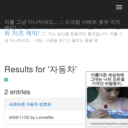
Togg
navi
저를 그냥 지나치세요... ::: 슈크림 샤베트 퐁듀 치즈
저를 그냥 지나치세요... ::: 슈크림 샤베트 퐁
케익! :::
듀 치즈 케익! :::
저는 당신을 힘들게만 할것입니다. 저를 그
저는 당신
냥 지나치세요... 사랑.. 사람을 웃기고 울리는 몹쓸 병
을 힘들게
만 할것입
니다. 저
를 그냥
Results for '자동차'
지나치세
요... 사
아름다운 세상속에
랑.. 사람
그대는 나의 모든걸
가져간 바람둥이..
을 웃기고
2 entries
울리는 몹
쓸 병
LonnieNa
새로바뀐 자동차 번호판
2006/11/02
by LonnieNa
Tag
NearFondue PopupNotice_plugin
Cloud