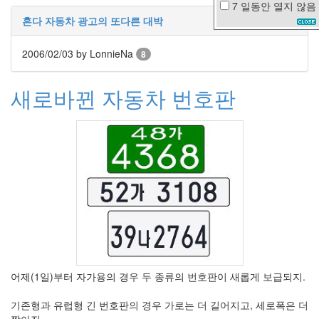
7 일동안
열지 않음
황
혼다 자동차 광고의 또다른 대박
성
수
박
2006/02/03
by LonnieNa
8
사
4
월
새로바뀐 자동차 번호판
먼
데
이
비
오
는
날
인
센
디
어
리
크
리
어제(1일)부터 자가용의 경우 두 종류의 번호판이 새롭게 보급되지.
스
마
기존형과 유럽형 긴 번호판의 경우 가로는 더 길어지고, 세로폭은 더
스
짧아진..