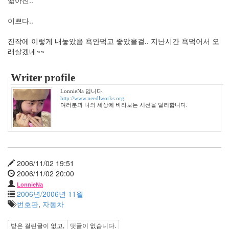
커
스
이쁘다..
틴
던
스
진작에 이렇게 내놓았음 욕안먹고 좋았을걸.. 지난시간 욕먹어서 오
트
래살겠네~~
애
플
워
Writer profile
치
LonnieNa 입니다.
야
http://www.needlworks.org
차
여러분과 나의 세상에 바라보는 시선을 달리합니다.
누
나
IE
장
미
2006/11/02 19:51
5
2006/11/02 20:00
월
LonnieNa
드
2006년/2006년 11월
레
번호판
,
자동차
스
들
받은 걸린글이 없고,
댓글이 없습니다.
풀