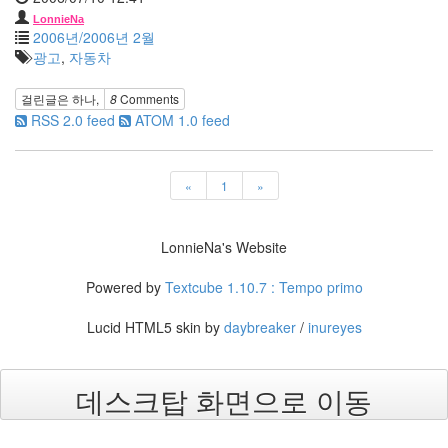
자
LonnieNa
Illumina
2006년/2006년 2월
미
광고
,
자동차
니
막
스
걸린글은
하나
,
8
Comments
클
RSS 2.0 feed
ATOM 1.0 feed
라
우
드
«
1
»
입
원
Javascript
LonnieNa's Website
모
던
쥬
Powered by
Textcube 1.10.7 : Tempo primo
스
펜
Lucid HTML5 skin by
daybreaker
/
inureyes
션
김
사
데스크탑 화면으로 이동
랑
Notices