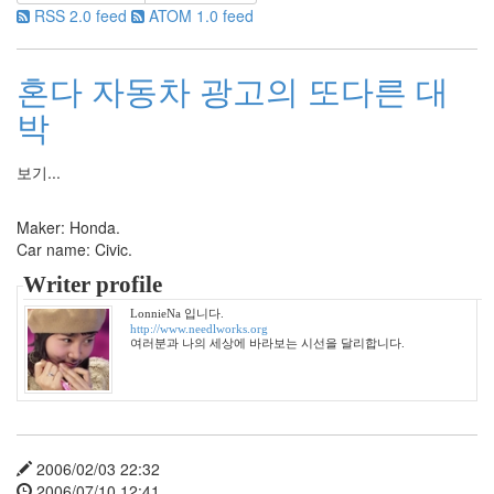
RSS 2.0 feed
ATOM 1.0 feed
UMPC
한
보
혼다 자동차 광고의 또다른 대
배
ie6
박
NC10
조
보기...
용
한
세
Maker: Honda.
상
Car name: Civic.
미
녀
Writer profile
들
LonnieNa 입니다.
의
http://www.needlworks.org
수
여러분과 나의 세상에 바라보는 시선을 달리합니다.
다
책
읽
어
주
는
2006/02/03 22:32
남
2006/07/10 12:41