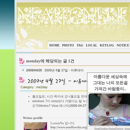
HOME
PHOTO
TAG
LOCAL
KEYLOG
NOTICE
monday에 해당되는 글 1건
2009/04/28
2009년 4월 27일 - 미튜데이
아름다운 세상속에
그대는 나의 모든걸
Category :
me2day
가져간 바람둥이..
월요일은, 시간 쥑이네 걍~
(월요일 먼데이 Monday 지겹다 지겨워 아
windows 7이 vista보다 가볍다는 말 누가 꺼낸건지.. vista가 더
요?
(Windos7 Vista 메니악)
2009-04-27 16:30:36
이 글은
LonnieNa
님의
2009
Writer profile
LonnieNa 입니다.
http://www.needlworks.org
NearFondue PopupNotice_plug