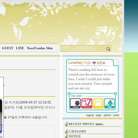
GUEST
LINE
NearFondue Skin
LonnieNa는 지금..
설렘
There's nothing left here to
remind just the memory of your
face. I wish I could just make
you turn around. Turn around
and see me cry.
주그냥 지겨워)
2009-04-27 12:19:31
 가벼운것 같은데. 다들 슈퍼컴퓨터만 쓰시나
logout
login
admin
write
년 4월 27일
의 미투데이 내용입니다.
RECENT PHOTO
-more..
CATEGORY
NOTICE
in