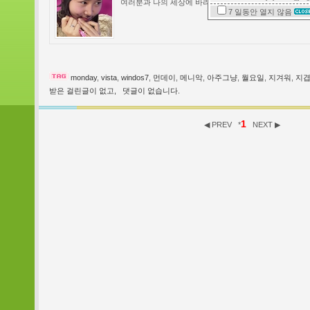
여러분과 나의 세상에 바라보는 시선을 달리합니다.
7 일동안
열지 않음
monday
,
vista
,
windos7
,
먼데이
,
메니악
,
아주그냥
,
월요일
,
지겨워
,
지
받은 걸린글이 없고,
댓글이 없습니다.
1
◀ PREV
*
NEXT ▶