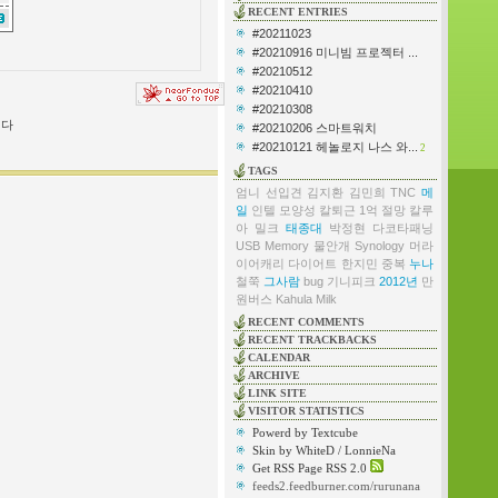
RECENT ENTRIES
#20211023
#20210916 미니빔 프로젝터 ...
#20210512
#20210410
#20210308
겹다
#20210206 스마트워치
#20210121 헤놀로지 나스 와...
2
TAGS
엄니
선입견
김지환
김민희
TNC
메
일
인텔
모양성
칼퇴근
1억
절망
칼루
아 밀크
태종대
박정현
다코타패닝
USB Memory
물안개
Synology
머라
이어캐리
다이어트
한지민
중복
누나
철쭉
그사람
bug
기니피크
2012년
만
원버스
Kahula Milk
RECENT COMMENTS
RECENT TRACKBACKS
CALENDAR
ARCHIVE
LINK SITE
VISITOR STATISTICS
Powerd by Textcube
Skin by WhiteD / LonnieNa
Get RSS Page RSS 2.0
feeds2.feedburner.com/rurunana