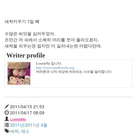
전
체
1002
새싹키우기 1일 째
2004
년
수많은 씨앗을 심어두었어.
48
조만간 저 속에서 소복히 머리를 쪼아 올라오겠지.
2004
새싹을 피우는덴 쉽지만 더 길러내는덴 어렵다던데.
년
7
Writer profile
월
14
LonnieNa 입니다.
http://www.needlworks.org
2004
여러분과 나의 세상에 바라보는 시선을 달리합니다.
년
8
월
34
2005
2011/04/15 21:53
년
2011/04/17 08:09
44
2005
LonnieNa
2011년/2011년 4월
년
새싹
,
채소
6