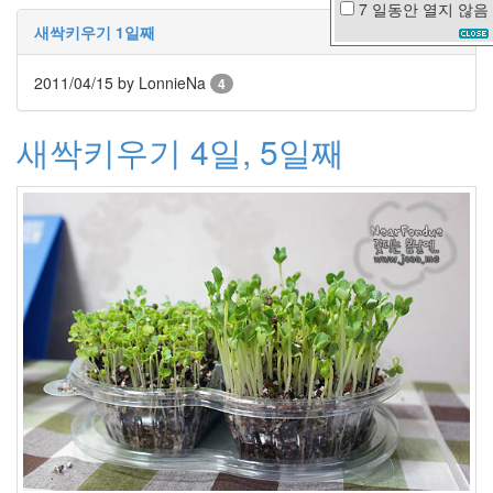
7 일동안
열지 않음
뾰
새싹키우기 1일째
루
지
2011/04/15
by LonnieNa
황
4
당
이
새싹키우기 4일, 5일째
상
형
고
창
읍
성
요
리
윤
종
신
주
드
로
된
장
Kirsten
Caroline