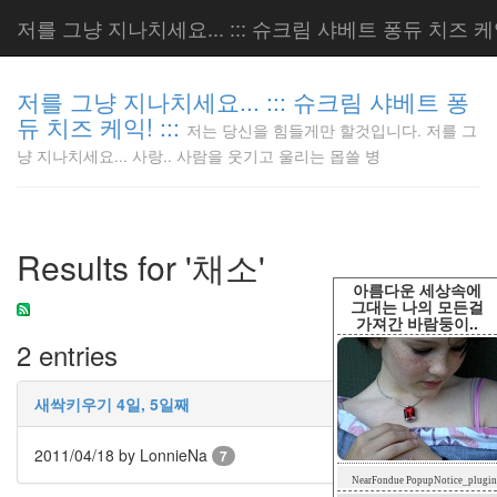
저를 그냥 지나치세요... ::: 슈크림 샤베트 퐁듀 치즈 케익!
저를 그냥 지나치세요... ::: 슈크림 샤베트 퐁
듀 치즈 케익! :::
저는 당신을 힘들게만 할것입니다. 저를 그
저는 당신
냥 지나치세요... 사랑.. 사람을 웃기고 울리는 몹쓸 병
을 힘들게
만 할것입
니다. 저
를 그냥
Results for '채소'
지나치세
요... 사
아름다운 세상속에
랑.. 사람
그대는 나의 모든걸
가져간 바람둥이..
을 웃기고
2 entries
울리는 몹
쓸 병
LonnieNa
새싹키우기 4일, 5일째
2011/04/18
by LonnieNa
7
Tag
NearFondue PopupNotice_plugin
Cloud