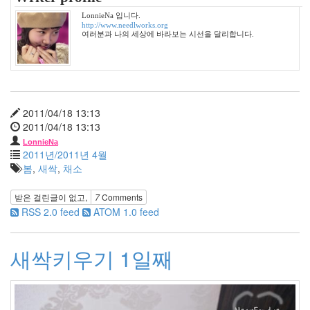
쉬
백
LonnieNa 입니다.
http://www.needlworks.org
송
여러분과 나의 세상에 바라보는 시선을 달리합니다.
창
환
자
동
차
밀
2011/04/18 13:13
리
2011/04/18 13:13
지
마
LonnieNa
2011년/2011년 4월
앙
~
봄
,
새싹
,
채소
밤
바
받은 걸린글이 없고,
7
Comments
람
RSS 2.0 feed
ATOM 1.0 feed
꽃
malo
새싹키우기 1일째
아
주
그
냥
한