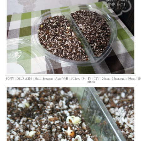
가
인
Jazz
비
과
연
Depression
Notices
멍
멍
SONY
|
DSLR-A350
|
Multi-Segment
|
Auto W/B
|
1/13sec
|
F4
|
F4
|
0EV
|
20mm
|
35mm equiv 30mm
|
IS
pixels
이
들
의
우
정
By
LonnieNa
나