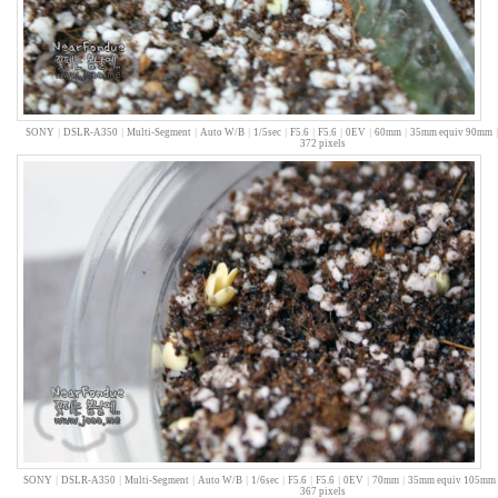
랑
똑
같
이
닮
은
SONY
|
DSLR-A350
|
Multi-Segment
|
Auto W/B
|
1/5sec
|
F5.6
|
F5.6
|
0EV
|
60mm
|
35mm equiv 90mm
딸
372 pixels
By
LonnieNa
사
랑
의
조
건
By
LonnieNa
Find!
Categories
SONY
|
DSLR-A350
|
Multi-Segment
|
Auto W/B
|
1/6sec
|
F5.6
|
F5.6
|
0EV
|
70mm
|
35mm equiv 105mm
367 pixels