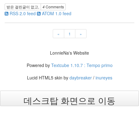
월
1
받은 걸린글이 없고,
4
Comments
2005
RSS 2.0 feed
ATOM 1.0 feed
년
7
월
«
1
»
4
2005
년
LonnieNa's Website
8
월
Powered by
Textcube 1.10.7 : Tempo primo
1
2005
Lucid HTML5 skin by
daybreaker
/
inureyes
년
9
월
데스크탑 화면으로 이동
3
2005
년
10
월
5
2005