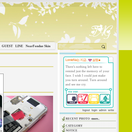
GUEST
LINE
NearFondue Skin
LonnieNa는 지금..
설렘
There's nothing left here to
remind just the memory of your
face. I wish I could just make
you turn around. Turn around
and see me cry.
logout
login
admin
write
RECENT PHOTO
-more..
CATEGORY
NOTICE
in