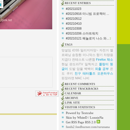
RECENT ENTRIES
#20211023
#20210916 미니빔 프로젝터 ...
#20210512
#20210410
#20210308
#20210206 스마트워치
#20210121 헤놀로지 나스 와...
2
TAGS
망설임
iOS5
밀리지마앙~
자전거
엘
르패닝
송창환
미니막스
향기
차량용
지겹다
컨테스트
나른함
Firefox
채소
현실
판도라TV
일찍자고
쫄랑이 똥
글이
도발
암울
백백이
외출
공부
온
도
쿠키
친구
태터툴즈 오픈하우스
된장라면
MAC
나비
RECENT COMMENTS
RECENT TRACKBACKS
CALENDAR
ARCHIVE
LINK SITE
VISITOR STATISTICS
Powerd by Textcube
Skin by WhiteD / LonnieNa
Get RSS Page RSS 2.0
feeds2.feedburner.com/rurunana