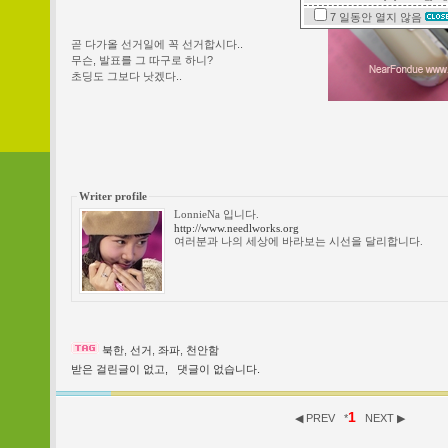
7 일동안
열지 않음
곧 다가올 선거일에 꼭 선거합시다..
무슨, 발표를 그 따구로 하니?
초딩도 그보다 낫겠다..
Writer profile
LonnieNa 입니다.
http://www.needlworks.org
여러분과 나의 세상에 바라보는 시선을 달리합니다.
북한
,
선거
,
좌파
,
천안함
받은 걸린글이 없고,
댓글이 없습니다.
1
◀ PREV
*
NEXT ▶