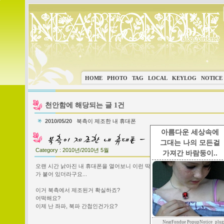
HOME
PHOTO
TAG
LOCAL
KEYLOG
NOTICE
천안함에 해당되는 글 1건
2010/05/20
북측이 제조한 내 휴대폰
아름다운 세상속에
그대는 나의 모든걸
Category :
2010년/2010년 5월
가져간 바람둥이..
오랜 시간 낡아진 내 휴대폰을 열어보니 이런 딱지
가 붙어 있더라구요...
이거 북측에서 제조된거 확실하죠?
어떡해요?
이제 난 좌파, 북파 간첩인건가요?
NearFondue PopupNotice_plug