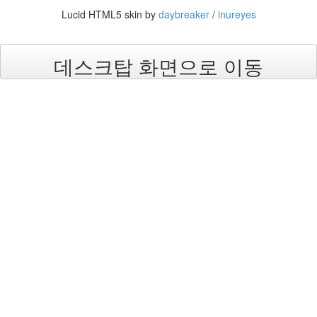
사
Lucid HTML5 skin by
daybreaker
/
inureyes
랑
의
조
데스크탑 화면으로 이동
건
By
LonnieNa
Find!
Categories
전
체
1002
2004
년
48
2004
년
7
월