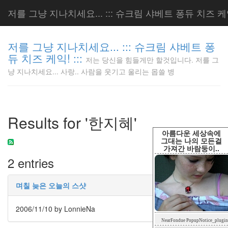
저를 그냥 지나치세요... ::: 슈크림 샤베트 퐁듀 치즈 케익!
저를 그냥 지나치세요... ::: 슈크림 샤베트 퐁
듀 치즈 케익! :::
저는 당신을 힘들게만 할것입니다. 저를 그
저는 당신
냥 지나치세요... 사랑.. 사람을 웃기고 울리는 몹쓸 병
을 힘들게
만 할것입
니다. 저
를 그냥
Results for '한지혜'
지나치세
요... 사
아름다운 세상속에
랑.. 사람
그대는 나의 모든걸
가져간 바람둥이..
을 웃기고
2 entries
울리는 몹
쓸 병
LonnieNa
며칠 늦은 오늘의 스샷
2006/11/10
by LonnieNa
Tag
NearFondue PopupNotice_plugin
Cloud