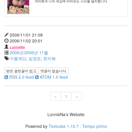
여러분과 나의 세상에 바라보는 시선을 달리합니다.
멍
멍
이
들
의
2006/11/01 21:08
우
2006/11/02 20:01
정
LonnieNa
By
2006년/2006년 11월
LonnieNa
구름계단
,
임정은
,
한지혜
나
받은 걸린글이 없고,
댓글이 없습니다.
랑
RSS 2.0 feed
ATOM 1.0 feed
똑
같
이
«
1
»
닮
은
딸
LonnieNa's Website
By
LonnieNa
Powered by
Textcube 1.10.7 : Tempo primo