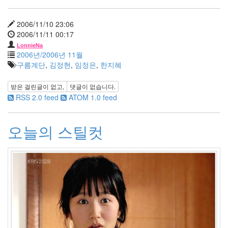
들
의
2006/11/10 23:06
수
2006/11/11 00:17
다
LonnieNa
오
2006년/2006년 11월
윤
구름계단
,
김정현
,
임정은
,
한지혜
미
용
받은 걸린글이 없고,
댓글이 없습니다.
버
RSS 2.0 feed
ATOM 1.0 feed
튼
OUTLANDER
짤
오늘의 스틸컷
방
도
없
음
선
물
프
로
젝
터
매
니