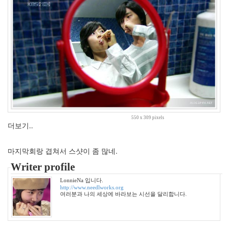
카
페
브
라
운
아
이
드
걸
스
넷
플
릭
스
550 x 309 pixels
더보기..
할
일
다
마지막회랑 겹쳐서 스샷이 좀 많네.
이
어
Writer profile
트
모
LonnieNa 입니다.
던
http://www.needlworks.org
여러분과 나의 세상에 바라보는 시선을 달리합니다.
쥬
스
미
녀