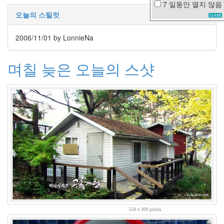
7 일동안
열지 않음
산
오늘의 스틸컷
그
애
2006/11/01
by LonnieNa
동
안
의
며칠 늦은 오늘의 스샷
조
건
계
족
산
성
꽃
플
러
그
인
Javascript
쇼
핑
기
550 x 309 pixels
차