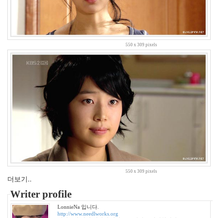
아
무
개
념
예
550 x 309 pixels
감
카
메
론
디
아
즈
사
과
안
도
현
공
모
전
550 x 309 pixels
더보기..
밉
다
Writer profile
LonnieNa 입니다.
Notices
http://www.needlworks.org