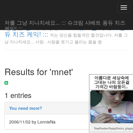
Togg
navi
저를 그냥 지나치세요... ::: 슈크림 샤베트 퐁듀 치즈
저를 그냥 지나치세요... ::: 슈크림 샤베트 퐁
케익! :::
듀 치즈 케익! :::
저는 당신을 힘들게만 할것입니다. 저를 그
저는 당신
냥 지나치세요... 사랑.. 사람을 웃기고 울리는 몹쓸 병
을 힘들게
만 할것입
니다. 저
를 그냥
Results for 'mnet'
지나치세
요... 사
아름다운 세상속에
랑.. 사람
그대는 나의 모든걸
가져간 바람둥이..
을 웃기고
1 entries
울리는 몹
쓸 병
LonnieNa
You need more?
2006/11/02
by LonnieNa
Tag
NearFondue PopupNotice_plugin
Cloud