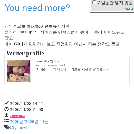
7 일동안
열지 않음
You need more?
조
용
한
세
개인적으로 maxmp3 유료유저지만,
상
솔직히 maxmp3의 서비스는 만족스럽지 못하다 플레이어 오류도
윤
종
잦고
신
아마 CJ에서 만만하게 보고 작업한건 아닌지 하는 생각도 들고..
HTML
Writer profile
CSS
LonnieNa 입니다.
솔
http://www.needlworks.org
로
여러분과 나의 세상에 바라보는 시선을 달리합니다.
탈
출
봉
숭
아
물
2006/11/02 14:47
코
2006/11/02 21:09
닥
LonnieNa
3G
2006년/2006년 11월
망
CF
,
mnet
에
드