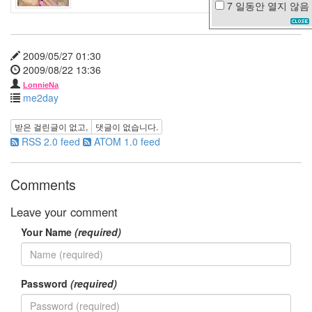
7 일동안
열지 않음
박
희
본
이
2009/05/27 01:30
별
2009/08/22 13:36
워
LonnieNa
킹
me2day
맘
포
받은 걸린글이 없고,
댓글이 없습니다.
도
RSS 2.0 feed
ATOM 1.0 feed
밭
그
사
Comments
나
이
Leave your comment
생
Your Name
(required)
날
선
생
스
Password
(required)
킨
공
모