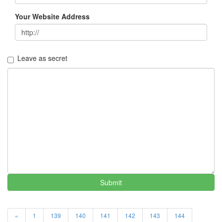
전
Your Website Address
박
정
현
저
녁
Leave as secret
식
사
날
씨
온
도
제
어
새
싹
소
나
기
이
Submit
벤
트
마
«
1
139
140
141
142
143
144
르