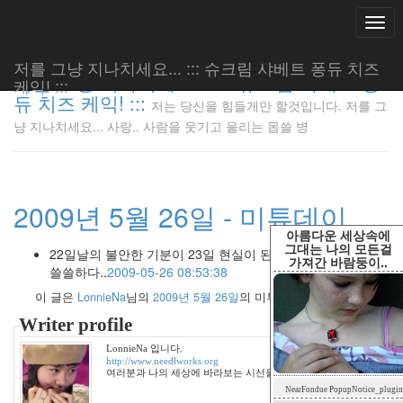
Togg
navi
저를 그냥 지나치세요... ::: 슈크림 샤베트 퐁듀 치즈
저를 그냥 지나치세요... ::: 슈크림 샤베트 퐁
케익! :::
듀 치즈 케익! :::
저는 당신을 힘들게만 할것입니다. 저를 그
저는 당신
냥 지나치세요... 사랑.. 사람을 웃기고 울리는 몹쓸 병
을 힘들게
만 할것입
니다. 저
를 그냥
2009년 5월 26일 - 미튜데이
지나치세
요... 사
아름다운 세상속에
랑.. 사람
그대는 나의 모든걸
22일날의 불안한 기분이 23일 현실이 된게 아닌가 싶어 내심
가져간 바람둥이..
을 웃기고
쓸쓸하다..
2009-05-26 08:53:38
울리는 몹
이 글은
LonnieNa
님의
2009년 5월 26일
의 미투데이 내용입니다.
쓸 병
LonnieNa
Writer profile
LonnieNa 입니다.
http://www.needlworks.org
여러분과 나의 세상에 바라보는 시선을 달리합니다.
Tag
NearFondue PopupNotice_plugin
Cloud