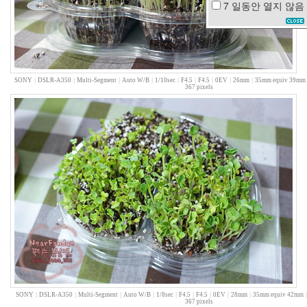
7 일동안
열지 않음
과
연
붕
어
빵
SONY
|
DSLR-A350
|
Multi-Segment
|
Auto W/B
|
1/10sec
|
F4.5
|
F4.5
|
0EV
|
26mm
|
35mm equiv 39mm
디
367 pixels
버
그
북
한
토
마
토
KTX
대
구
당
황
카
메
론
디
아
SONY
|
DSLR-A350
|
Multi-Segment
|
Auto W/B
|
1/8sec
|
F4.5
|
F4.5
|
0EV
|
28mm
|
35mm equiv 42mm
367 pixels
즈