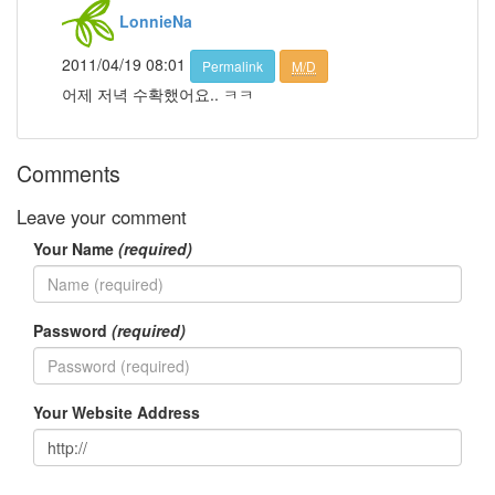
By
LonnieNa
LonnieNa
2011/04/19 08:01
Permalink
M/D
나
어제 저녁 수확했어요.. ㅋㅋ
랑
똑
같
Comments
이
닮
은
Leave your comment
딸
Your Name
(required)
By
LonnieNa
사
Password
(required)
랑
의
조
Your Website Address
건
By
LonnieNa