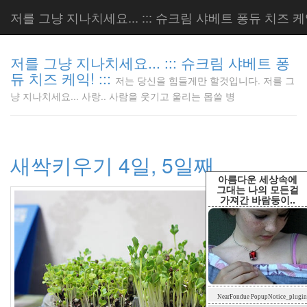
저를 그냥 지나치세요... ::: 슈크림 샤베트 퐁듀 치즈 케익!
저를 그냥 지나치세요... ::: 슈크림 샤베트 퐁
듀 치즈 케익! :::
저는 당신을 힘들게만 할것입니다. 저를 그
저는 당신
냥 지나치세요... 사랑.. 사람을 웃기고 울리는 몹쓸 병
을 힘들게
만 할것입
니다. 저
를 그냥
새싹키우기 4일, 5일째
지나치세
요... 사
아름다운 세상속에
랑.. 사람
그대는 나의 모든걸
가져간 바람둥이..
을 웃기고
울리는 몹
쓸 병
LonnieNa
Tag
NearFondue PopupNotice_plugin
Cloud