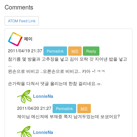
Comments
들
풀
김
ATOM Feed Link
정
민
방
제이
울
방
2011/04/19 21:37
Permalink
M/D
Reply
울
참기름 몇 방울과 고추장을 넣고 김이 모락 갓 지어낸 밥을 넣고
이
혁
...
재
왼손으로 비비고 ..오른손으로 비비고.. 캬아 ~! ㅋㅋ
겨
울
손가락을 다쳐서 댓글 올리는데 한참 걸리네요.ㅠ.
바
다
LonnieNa
12
월
2011/04/20 21:27
Permalink
M/D
버
그
제이님 메신져에 부재중 쪽지 남겨두었는데 보셨어요?
초
복
LonnieNa
과
수