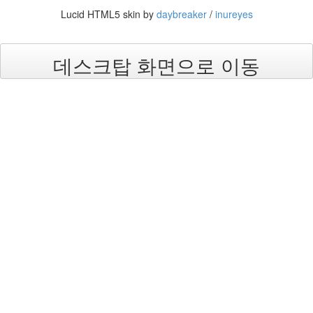
44
Lucid HTML5 skin by
daybreaker
/
inureyes
2005
년
6
데스크탑 화면으로 이동
월
1
2005
년
7
월
4
2005
년
8
월
1
2005
년
9
월
3
2005
년