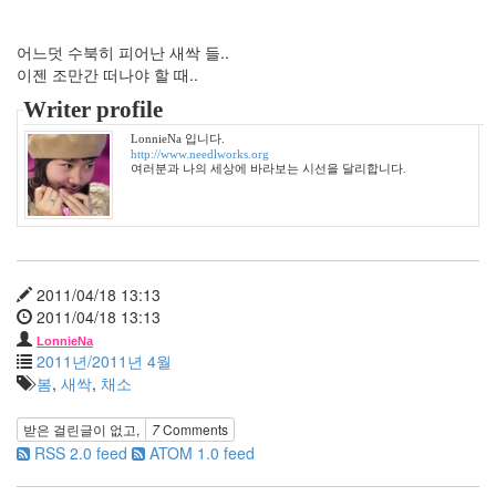
Heineken
트
어느덧 수북히 피어난 새싹 들..
론
이젠 조만간 떠나야 할 때..
UMPC
Writer profile
구
름
LonnieNa 입니다.
http://www.needlworks.org
계
여러분과 나의 세상에 바라보는 시선을 달리합니다.
단
NC10
쫄
랑
이
2011/04/18 13:13
똥
2011/04/18 13:13
글
LonnieNa
이
2011년/2011년 4월
마
봄
,
새싹
,
채소
르
쉐
받은 걸린글이 없고,
7
Comments
라
RSS 2.0 feed
ATOM 1.0 feed
화
장
실