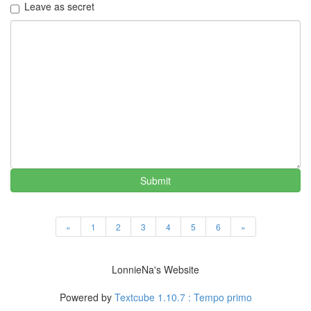
Leave as secret
Find!
Categories
전
체
1002
2004
년
48
2004
년
7
Submit
월
14
2004
«
1
2
3
4
5
6
»
년
8
월
LonnieNa's Website
34
2005
Powered by
Textcube 1.10.7 : Tempo primo
년