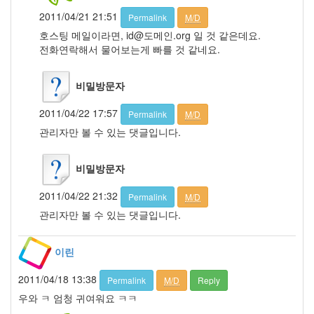
원
2011/04/21 21:51
Permalink
M/D
셀
호스팅 메일이라면, id@도메인.org 일 것 같은데요.
린
전화연락해서 물어보는게 빠를 것 같네요.
디
온
한
비밀방문자
보
배
2011/04/22 17:57
키
Permalink
M/D
로
관리자만 볼 수 있는 댓글입니다.
그
편
견
비밀방문자
2011/04/22 21:32
Notices
Permalink
M/D
관리자만 볼 수 있는 댓글입니다.
멍
멍
이린
이
들
2011/04/18 13:38
의
Permalink
M/D
Reply
우
우와 ㅋ 엄청 귀여워요 ㅋㅋ
정