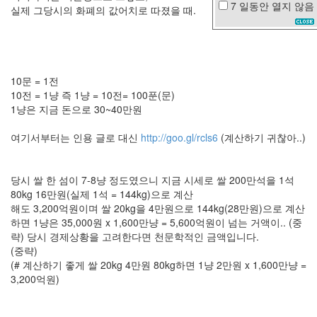
7 일동안
열지 않음
실제 그당시의 화폐의 값어치로 따졌을 때.
인
센
디
어
리
Style
10문 = 1전
Sheet
10전 = 1냥 즉 1냥 = 10전= 100푼(문)
1냥은 지금 돈으로 30~40만원
솔
로
탈
여기서부터는 인용 글로 대신
http://goo.gl/rcls6
(계산하기 귀찮아..)
출
광
고
당시 쌀 한 섬이 7-8냥 정도였으니 지금 시세로 쌀 200만석을 1석
마
80kg 16만원(실제 1석 = 144kg)으로 계산
이
해도 3,200억원이며 쌀 20kg을 4만원으로 144kg(28만원)으로 계산
걸
하면 1냥은 35,000원 x 1,600만냥 = 5,600억원이 넘는 거액이.. (중
주
략) 당시 경제상황을 고려한다면 천문학적인 금액입니다.
윤
(중략)
발
(# 계산하기 좋게 쌀 20kg 4만원 80kg하면 1냥 2만원 x 1,600만냥 =
mac
3,200억원)
life
김
정