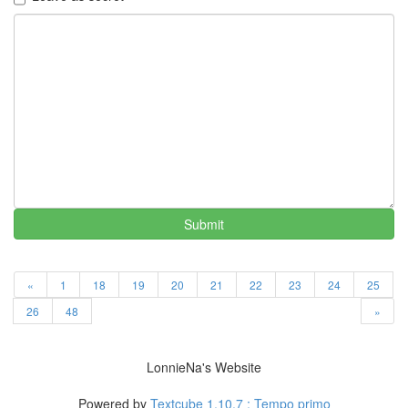
의
우
정
By
LonnieNa
나
랑
똑
같
이
닮
은
Submit
딸
By
LonnieNa
«
1
18
19
20
21
22
23
24
25
26
48
»
사
랑
의
LonnieNa's Website
조
건
Powered by
Textcube 1.10.7 : Tempo primo
By