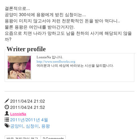
민
결론적으로...
서
공양미 300석에 용왕에게 받친 심청이는...
지
용왕이 미치지 않고서야 저런 천문학적인 돈을 받아 먹다니..
영
물론 용왕은 여인내를 받아간거지만.
버
요즘으로 치면 나라가 망하고도 남을 천하의 사기에 해당되지 않을
스
까?
강
남
Writer profile
사
LonnieNa 입니다.
랑
http://www.needlworks.org
여러분과 나의 세상에 바라보는 시선을 달리합니다.
백
구
오
프
모
임
2011/04/24 21:02
탈
옥
2011/04/24 21:52
Machines
LonnieNa
2011년/2011년 4월
와
공양미
,
심청이
,
용왕
인
로
받은 걸린글이 없고,
2
Comments
또