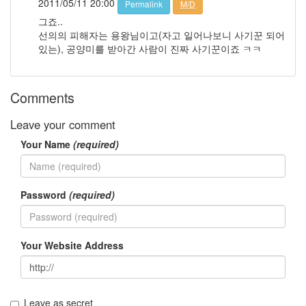
2011/05/11 20:00
Permalink
M/D
일
그죠..
옥
선의의 피해자는 용왕님이고(자고 일어나보니 사기꾼 되어
주
있는), 공양미를 받아간 사람이 진짜 사기꾼이죠 ㅋㅋ
현
행
운
의
Comments
돈
우
을
Leave your comment
증
Your Name
(required)
도
발
남
상
미
Password
(required)
Notices
Your Website Address
멍
멍
이
들
Leave as secret