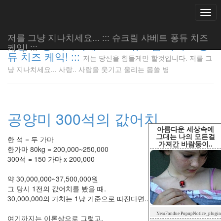
Togg
navi
저를 그냥 지나치세요... ::: 슈크림 샤베트 퐁듀 치즈
저를 그냥 지나치세요... ::: 슈크림 샤베트 퐁
케익! :::
듀 치즈 케익! :::
저는 당신을 힘들게만 할것입니다. 저를 그
저는 당신
냥 지나치세요... 사랑.. 사람을 웃기고 울리는 몹쓸 병
을 힘들게
만 할것입
니다. 저
를 그냥
공양미 300석의 값어치
지나치세
요... 사
아름다운 세상속에
랑.. 사람
그대는 나의 모든걸
한 석 = 두 가마
가져간 바람둥이..
을 웃기고
한가마 80kg = 200,000~250,000
울리는 몹
300석 = 150 가마 x 200,000
쓸 병
LonnieNa
약 30,000,000~37,500,000원
그 당시 1전의 값어치를 봤을 때.
30,000,000의 가치는 1냥 기준으로 따진다면..
Tag
NearFondue PopupNotice_plugin
Cloud
여기까지는 이론상으로 그렇고,