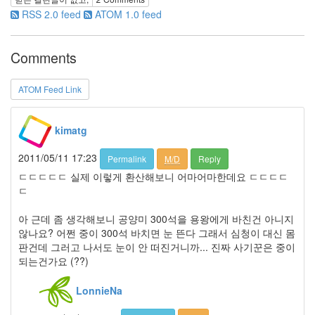
RSS 2.0 feed
ATOM 1.0 feed
반
지
미
Comments
니
빔
심
ATOM Feed Link
청
이
케
kimatg
이
트
2011/05/11 17:23
Permalink
M/D
Reply
윈
ㄷㄷㄷㄷㄷ 실제 이렇게 환산해보니 어마어마한데요 ㄷㄷㄷㄷ
슬
ㄷ
렛
똥
아 근데 좀 생각해보니 공양미 300석을 용왕에게 바친건 아니지
글
않나요? 어쩐 중이 300석 바치면 눈 뜬다 그래서 심청이 대신 몸
이
판건데 그러고 나서도 눈이 안 떠진거니까... 진짜 사기꾼은 중이
무
되는건가요 (??)
개
념
LonnieNa
Y
할