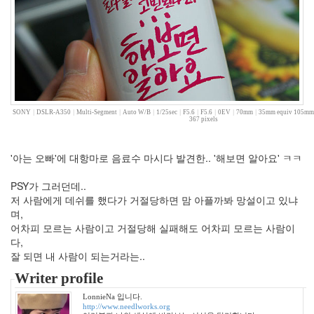
월
0
2012
년
9
월
0
2019
SONY
|
DSLR-A350
|
Multi-Segment
|
Auto W/B
|
1/25sec
|
F5.6
|
F5.6
|
0EV
|
70mm
|
35mm equiv 105mm
년
367 pixels
1
2020
'아는 오빠'에 대항마로 음료수 마시다 발견한.. '해보면 알아요' ㅋㅋ
년
2
PSY가 그러던데..
2021
저 사람에게 데쉬를 했다가 거절당하면 맘 아플까봐 망설이고 있냐
년
며,
8
어차피 모르는 사람이고 거절당해 실패해도 어차피 모르는 사람이
느
다,
낌
잘 되면 내 사람이 되는거라는..
88
원
Writer profile
하
LonnieNa 입니다.
고
http://www.needlworks.org