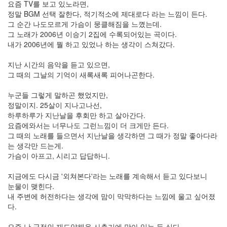
요즘 TV를 보고 있노라면,
전
정말 BGM 선택 잘한다, 적기적소에 제대로다 라는 느낌이 든다.
체
그 순간 나도모르게 가슴이 뭉클해짐을 느꼈는데.
1002
그 노래가 2006년 이승기 2집에 수록되어있는 곡이다.
2004
내가 2006년에 뭘 하고 있었나 하는 생각이 스쳐갔다.
년
48
지난 시간의 음악을 듣고 있으면,
2004
그 때의 그날의 기억이 새록새록 피어나곤한다.
년
7
누군들 그렇게 말하곤 했었지만,
월
정말이지. 25살이 지나고나선,
14
하루하루가 지난날을 후회만 하고 살아간다.
2004
요즘에와서는 너무나도 그런느낌이 더 크게만 든다.
년
그 때의 노래를 들으면서 지난날을 생각하면 그 때가 정말 좋아다라
8
는 생각만 드는게.
월
가슴이 아프고, 시리고 답답하니.
34
2005
지금에도 다시금 '외쳐본다'라는 노래를 계속해서 듣고 있다보니
년
눈물이 맺힌다.
44
내 주변에 허전하다는 생각에 맘이 막막하다는 느낌에 울고 싶어졌
2005
다.
년
6
요즘 난 극적인 재도약해온 사춘기에 맞아 있는 듯 싶다.