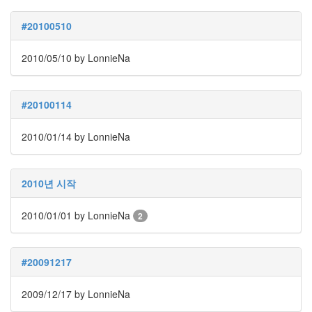
안
도
#20100510
현
설
2010/05/10
by LonnieNa
날
춘
곤
증
#20100114
영
화
2010/01/14
by LonnieNa
눈
의
여
2010년 시작
왕
봉
2010/01/01
by LonnieNa
2
숭
아
스
카
#20091217
우
트
사
2009/12/17
by LonnieNa
은