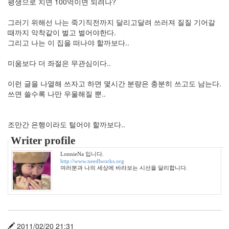
평생으로 치면 100억이면 되려나?
3
2008
그러기 위해선 나는 죽기직전까지 달리고달려 쓰러져 질질 기어갈
년
때까지 악착같이 벌고 벌어야한다.
51
그리고 나는 이 집을 떠나야 할까보다..
2008
년
미움보다 더 좌절은 무관심이다..
1
월
이런 글을 나열해 쓰자고 하면 몇시간 분량은 충분히 쓰고도 남는다.
6
쓰면 쓸수록 나만 우울해질 뿐..
2008
년
2
조만간 은행이라도 털어야 할까보다..
월
Writer profile
7
2008
LonnieNa 입니다.
년
http://www.needlworks.org
여러분과 나의 세상에 바라보는 시선을 달리합니다.
3
월
6
2008
년
4
2011/02/20 21:31