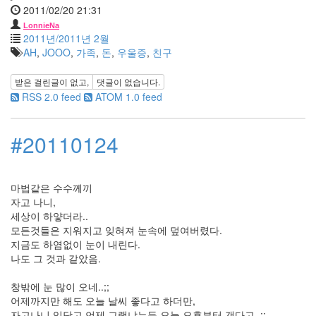
월
2011/02/20 21:31
4
LonnieNa
2008
2011년/2011년 2월
년
AH
,
JOOO
,
가족
,
돈
,
우울증
,
친구
5
월
받은 걸린글이 없고,
댓글이 없습니다.
3
RSS 2.0 feed
ATOM 1.0 feed
2008
년
6
#20110124
월
7
2008
년
마법같은 수수께끼
7
자고 나니,
월
세상이 하얗더라..
3
모든것들은 지워지고 잊혀져 눈속에 덮여버렸다.
2008
지금도 하염없이 눈이 내린다.
년
나도 그 것과 같았음.
8
월
창밖에 눈 많이 오네..;;
2
어제까지만 해도 오늘 날씨 좋다고 하더만,
2008
자고나니 입닦고 언제 그랬냐는듯 오늘 오후부터 갠다고..;;