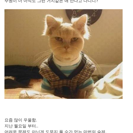
주원이 너 아직도 그런 거지같은 애 만나고 다니니?
2009
년
1
월
4
2009
년
2
월
2
2009
년
3
월
4
2009
년
4
월
2
요즘 많이 우울함.
2009
지난 월요일 부터..
년
어려운 문제도 아닌게 도무지 풀 수가 없는 마법의 숙제.