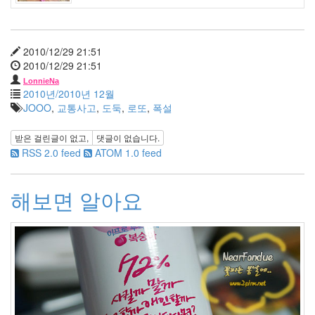
년
4
월
2010/12/29 21:51
1
2010/12/29 21:51
2012
년
LonnieNa
2010년/2010년 12월
5
JOOO
,
교통사고
,
도둑
,
로또
,
폭설
월
0
받은 걸린글이 없고,
댓글이 없습니다.
2012
RSS 2.0 feed
ATOM 1.0 feed
년
6
월
해보면 알아요
0
2012
년
7
월
1
2012
년
8