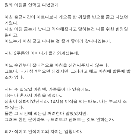
7
원래 아침을 안먹고 다녔던게.
월
21
아침 출근시간이 이르다보니 게으름 반 귀찮음 반으로 굶고 다녔던
2006
거였다.
년
사실 아침 굶는게 낫다고 익숙해졌다고 말하는건 나를 위한 변명일
8
뿐이고.
월
어느누가 아침 굶고 다니는 걸 즐겨 좋아라 찾다니겠는가.
26
2006
지난 2주동안 어머니가 올라와계셨는데.
년
9
어느 순간부터 절대적으로 아침을 신경써주시지 않는다.
월
그보다, 내가 챙겨먹으면 되겠지만, 그러려고 해도 아침에 밥통에 밥
17
조차 없다.
2006
년
지난 주 일요일 아침엔, 가족들이 다 있음에도,
10
나는 나 혼자서 아침을 먹었다..
월
상황이 상화이었던지라. 12시쯤 야식을 먹는 때도. 나는 부르지 조
22
차 않는다.
2006
물론 그 시간에 먹는걸 꺼려한다 말했었지만,
년
그래도 한번 문이라도 두드려보고 권해보는 것도 안하는가.
11
월
피가 섞이고 안섞이고의 차이는 엄청나다.
23