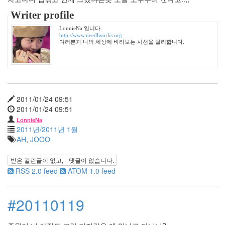
년
Writer profile
9
월
LonnieNa 입니다.
http://www.needlworks.org
2
여러분과 나의 세상에 바라보는 시선을 달리합니다.
2008
년
10
월
3
2011/01/24 09:51
2008
2011/01/24 09:51
년
11
LonnieNa
2011년/2011년 1월
월
AH
,
JOOO
1
2008
년
받은 걸린글이 없고,
댓글이 없습니다.
12
RSS 2.0 feed
ATOM 1.0 feed
월
7
#20110119
2009
년
31