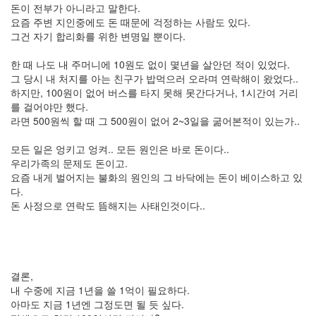
년
돈이 전부가 아니라고 말한다.
8
요즘 주변 지인중에도 돈 때문에 걱정하는 사람도 있다.
월
그건 자기 합리화를 위한 변명일 뿐이다.
3
2007
한 때 나도 내 주머니에 10원도 없이 몇년을 살안던 적이 있었다.
년
그 당시 내 처지를 아는 친구가 밥먹으러 오라며 연락해이 왔었다..
9
하지만, 100원이 없어 버스를 타지 못해 못간다거나, 1시간여 거리
월
를 걸어야만 했다.
5
라면 500원씩 할 때 그 500원이 없어 2~3일을 굶어본적이 있는가..
2007
년
모든 일은 엉키고 엉켜.. 모든 원인은 바로 돈이다..
10
우리가족의 문제도 돈이고.
월
요즘 내게 벌어지는 불화의 원인의 그 바닥에는 돈이 베이스하고 있
5
다.
2007
돈 사정으로 연락도 뜸해지는 사태인것이다..
년
11
월
6
2007
결론,
년
내 수중에 지금 1년을 쓸 1억이 필요하다.
12
아마도 지금 1년엔 그정도면 될 듯 싶다.
월