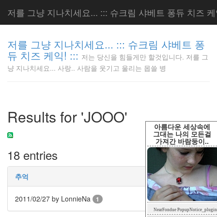
저를 그냥 지나치세요... ::: 슈크림 샤베트 퐁듀 치즈 케익!
저를 그냥 지나치세요... ::: 슈크림 샤베트 퐁
듀 치즈 케익! :::
저는 당신을 힘들게만 할것입니다. 저를 그
저는 당신
냥 지나치세요... 사랑.. 사람을 웃기고 울리는 몹쓸 병
을 힘들게
만 할것입
니다. 저
를 그냥
Results for 'JOOO'
지나치세
요... 사
아름다운 세상속에
랑.. 사람
그대는 나의 모든걸
가져간 바람둥이..
을 웃기고
18 entries
울리는 몹
쓸 병
LonnieNa
추억
2011/02/27
by LonnieNa
1
Tag
NearFondue PopupNotice_plugin
Cloud