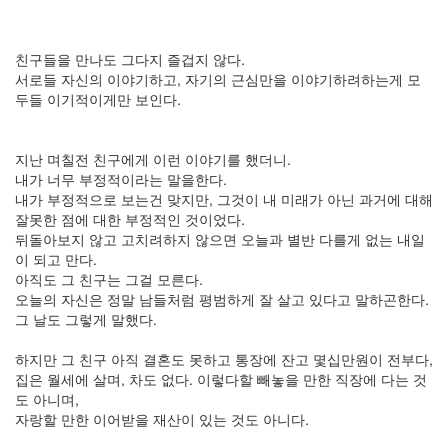
9
2007
년
친구들을 만나도 그다지 즐겁지 않다.
4
서로들 자신의 이야기하고, 자기의 근심만을 이야기하려하는게 모
월
두들 이기적이게만 보인다.
10
2007
년
지난 며칠전 친구에게 이런 이야기를 했더니.
5
내가 너무 부정적이라는 말을한다.
월
내가 부정적으로 보는건 맞지만, 그것이 내 미래가 아닌 과거에 대해
2
잘못한 점에 대한 부정적인 것이었다.
2007
뒤돌아보지 않고 고치려하지 않으면 오늘과 별반 다를게 없는 내일
년
이 되고 만다.
6
아직도 그 친구는 그걸 모른다.
월
오늘의 자신은 정말 남들처럼 평범하게 잘 살고 있다고 말하곤한다.
3
그 날도 그렇게 말했다.
2007
년
하지만 그 친구 아직 결혼도 못하고 통장에 잔고 몇십만원이 전부다,
7
집은 월세에 살며, 차도 없다. 이렇다할 빼놓을 만한 직장에 다는 것
월
도 아니며,
11
자랑할 만한 이어받을 재산이 있는 것도 아니다.
2007