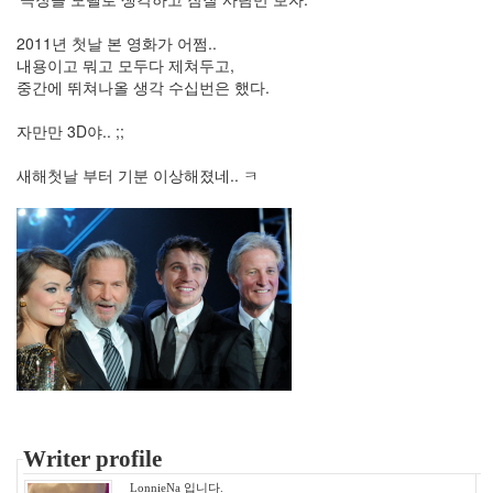
2
2010
2011년 첫날 본 영화가 어쩜..
년
내용이고 뭐고 모두다 제쳐두고,
2
중간에 뛰쳐나올 생각 수십번은 했다.
월
2
자만만 3D야.. ;;
2010
년
새해첫날 부터 기분 이상해졌네.. ㅋ
3
월
0
2010
년
4
월
0
2010
년
5
월
3
Writer profile
2010
년
LonnieNa 입니다.