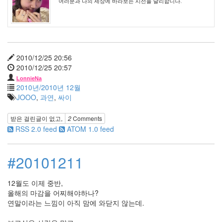
원
여러분과 나의 세상에 바라보는 시선을 달리합니다.
하
는
2
시
네
2010/12/25 20:56
마
2010/12/25 20:57
스
토
LonnieNa
2010년/2010년 12월
리
JOOO
,
과연
,
싸이
22
나
받은 걸린글이 없고,
2
Comments
를
RSS 2.0 feed
ATOM 1.0 feed
울
리
는
#20101211
음
악
41
12월도 이제 중반,
스
올해의 마감을 어찌해야하나?
크
연말이라는 느낌이 아직 맘에 와닫지 않는데.
랩
21