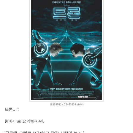
2009
년
10
월
1
2009
년
11
월
4
2009
년
12
월
3
2010
년
34
16384800 x 23463034 pixels
트론.. ;;
2010
년
한마디로 요약하자면,
1
월
'극장을 모텔로 생각하고 잠잘 사람만 보자.'