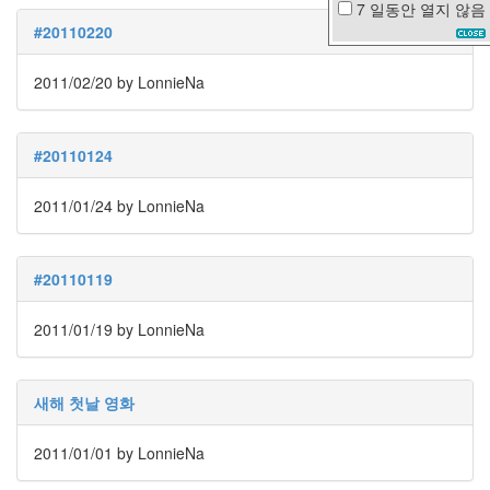
7 일동안
열지 않음
미
#20110220
니
빔
2011/02/20
by LonnieNa
Plug-
in
태
#20110124
터
툴
2011/01/24
by LonnieNa
즈
상
처
#20110119
중
독
2011/01/19
by LonnieNa
음
악
SUTTER
새해 첫날 영화
HOME
가
2011/01/01
by LonnieNa
을
차