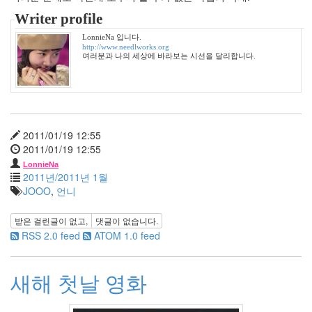
5
월
Writer profile
3
LonnieNa 입니다.
2009
http://www.needlworks.org
년
여러분과 나의 세상에 바라보는 시선을 달리합니다.
6
월
1
2009
년
2011/01/19 12:55
7
2011/01/19 12:55
월
LonnieNa
1
2011년/2011년 1월
2009
JOOO
,
언니
년
8
받은 걸린글이 없고,
댓글이 없습니다.
월
RSS 2.0 feed
ATOM 1.0 feed
3
2009
년
새해 첫날 영화
9
월
3