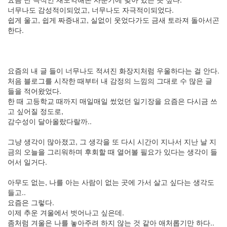
월
너무나도 감성적이되었고, 너무나도 자극적이되었다.
1
쉽게 울고, 쉽게 짜증내고, 실없이 웃었다가도 금새 토라져 돌아서곤
2005
한다.
년
7
월
4
요즘의 내 글 들이 너무나도 적셔진 화장지처럼 우울하다는 걸 안다.
2005
처음 블로그를 시작한 때부터 내 감정의 느낌의 그대로 수 많은 글
년
들을 적어왔었다.
8
한 때 고등학교 때까지 매일매일 썼었던 일기장을 요즘은 다시금 쓰
월
고 싶어질 정도로,
1
감수성이 달아올랐다랄까..
2005
년
그냥 생각이 많아졌고, 그 생각을 또 다시 시간이 지나서 지난 날 지
9
금의 오늘을 그리워하며 후회할 때 열어볼 필요가 있다는 생각이 들
월
어서 일거다.
3
2005
아무도 없는, 나를 아는 사람이 없는 곳에 가서 살고 싶다는 생각도
년
들고..
10
요즘은 그렇다.
월
이제 추운 겨울에서 벗어나고 싶은데.
5
좀처럼 겨울은 나를 놓아주려 하지 않는 것 같아 애처롭기만 하다..