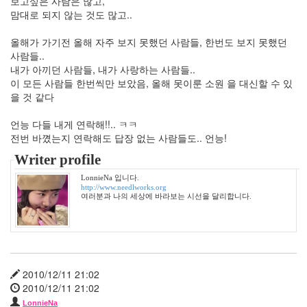
보고싶은 사람은 많고,
그
맘대로 되지 않는 것도 많고..
외
2
올해가 가기전 올해 자주 보지 못했던 사람들, 한번도 보지 못했던
데
사람들..
이
내가 아끼던 사람들, 내가 사랑하는 사람들..
터
이 모든 사람들 한번씩만 보았음, 올해 못이룬 소원 을 대신할 수 있
뱅
을 것 같다
크
37
언능 다들 내게 연락해!!.. ㅋㅋ
Design
전번 바꼈는지 연락해도 답장 없는 사람들도.. 언능!
0
Writer profile
Tatter
Skin
LonnieNa 입니다.
10
http://www.needlworks.org
여러분과 나의 세상에 바라보는 시선을 달리합니다.
Web
10
Apple
1
Tatter
Tip
2010/12/11 21:02
10
2010/12/11 21:02
Life/Food
LonnieNa