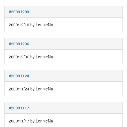
품
2011
#20091209
년
기
2009/12/10
by LonnieNa
다
림
USB
#20091206
Memory
2009/12/06
by LonnieNa
Notices
멍
멍
#20091124
이
들
2009/11/24
by LonnieNa
의
우
정
#20091117
By
LonnieNa
2009/11/17
by LonnieNa
나