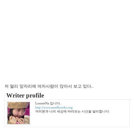
월
7
2011
년
3
월
4
2011
년
4
월
6
2011
년
5
저 멀리 앞자리에 여자사람이 앉아서 보고 있다..
월
Writer profile
2
2011
LonnieNa 입니다.
년
http://www.needlworks.org
여러분과 나의 세상에 바라보는 시선을 달리합니다.
6
월
3
2011