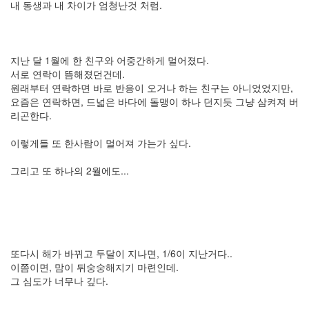
내 동생과 내 차이가 엄청난것 처럼.
2006
년
12
월
지난 달 1월에 한 친구와 어중간하게 멀어졌다.
14
서로 연락이 뜸해졌던건데.
2007
원래부터 연락하면 바로 반응이 오거나 하는 친구는 아니었었지만,
년
요즘은 연락하면, 드넓은 바다에 돌맹이 하나 던지듯 그냥 삼켜져 버
83
리곤한다.
2007
년
이렇게들 또 한사람이 멀어져 가는가 싶다.
1
월
그리고 또 하나의 2월에도...
14
2007
년
2
월
12
또다시 해가 바뀌고 두달이 지나면, 1/6이 지난거다..
2007
이쯤이면, 맘이 뒤숭숭해지기 마련인데.
년
그 심도가 너무나 깊다.
3
월