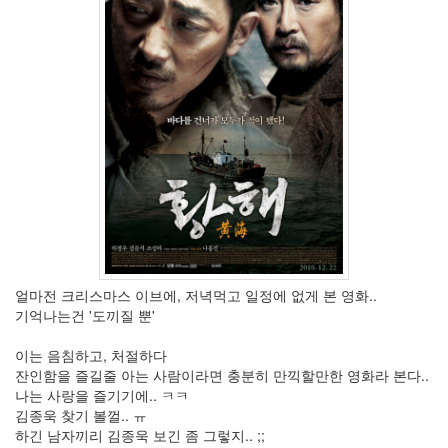
3
2010
년
11
월
5
2010
년
12
월
10
2011
년
48
2011
얼마전 크리스마스 이브에, 저녁먹고 일정에 없게 본 영화..
년
기억나는건 '도끼질 뿐'
1
월
이는 음침하고, 처절하다
10
잔인함을 즐길줄 아는 사람이라면 충분히 만끽할만한 영화라 본다..
2011
나는 사랑을 즐기기에.. ㅋㅋ
년
김종욱 찾기 볼껄.. ㅠ
2
하긴 남자끼리 김종욱 보긴 좀 그렇지.. ;;