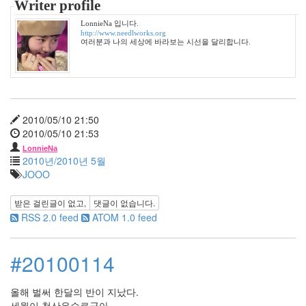
Writer profile
쫄
랑
LonnieNa 입니다.
http://www.needlworks.org
이
여러분과 나의 세상에 바라보는 시선을 달리합니다.
똥
글
이
15
차
2010/05/10 21:50
차
2010/05/10 21:53
망
토
LonnieNa
2010년/2010년 5월
7
JOOO
봉
자
동
받은 걸린글이 없고,
댓글이 없습니다.
생
RSS 2.0 feed
ATOM 1.0 feed
봉
투
#20100114
1
추
억
올해 벌써 한달의 반이 지났다.
더
세월이 청산유수로군아.