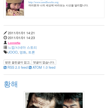
http://www.needlworks.org
6
여러분과 나의 세상에 바라보는 시선을 달리합니다.
월
2
2010
년
7
2011/01/01 14:21
월
2011/01/01 14:23
3
2010
LonnieNa
느낌/시네마 스토리
년
JOOO
,
영화
,
트론
8
월
0
받은 걸린글이 없고,
댓글이 없습니다.
2010
RSS 2.0 feed
ATOM 1.0 feed
년
9
황해
월
4
2010
년
10
월