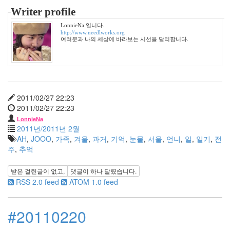
2005
Writer profile
년
11
LonnieNa 입니다.
월
http://www.needlworks.org
여러분과 나의 세상에 바라보는 시선을 달리합니다.
3
2005
년
12
월
27
2011/02/27 22:23
2006
2011/02/27 22:23
년
LonnieNa
292
2011년/2011년 2월
2006
AH
,
JOOO
,
가족
,
겨울
,
과거
,
기억
,
눈물
,
서울
,
언니
,
일
,
일기
,
전
년
주
,
추억
1
월
받은 걸린글이 없고,
댓글이
하나
달렸습니다.
42
RSS 2.0 feed
ATOM 1.0 feed
2006
년
2
#20110220
월
45