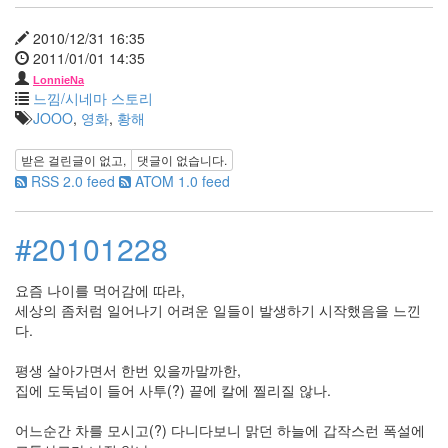
년
7
2010/12/31 16:35
월
2011/01/01 14:35
5
LonnieNa
2011
느낌/시네마 스토리
년
JOOO
,
영화
,
황해
8
월
받은 걸린글이 없고,
댓글이 없습니다.
1
RSS 2.0 feed
ATOM 1.0 feed
2011
년
9
#20101228
월
1
요즘 나이를 먹어감에 따라,
2011
세상의 좀처럼 일어나기 어려운 일들이 발생하기 시작했음을 느낀
년
다.
10
월
평생 살아가면서 한번 있을까말까한,
3
집에 도둑넘이 들어 사투(?) 끝에 칼에 찔리질 않나.
2011
년
어느순간 차를 모시고(?) 다니다보니 맑던 하늘에 갑작스런 폭설에
11