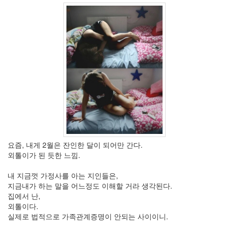
2006
년
3
월
35
2006
년
4
월
25
2006
년
5
월
요즘, 내게 2월은 잔인한 달이 되어만 간다.
21
외톨이가 된 듯한 느낌.
2006
년
내 지금껏 가정사를 아는 지인들은,
6
지금내가 하는 말을 어느정도 이해할 거라 생각된다.
월
집에서 난,
1
외톨이다.
2006
실제로 법적으로 가족관계증명이 안되는 사이이니.
년