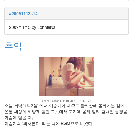
랑
똑
#20091113~14
같
이
2009/11/15
by LonnieNa
닮
은
딸
추억
By
LonnieNa
사
랑
의
조
건
By
LonnieNa
Canon
|
Canon EOS DIGITAL REBEL XT
오늘 저녁 '1박2일' 에서 이승기가 제주도 한라산에 올라가는 길에.
온통 세상이 하얗게 덮인 그곳에서 고지에 올라 멀리 펼쳐진 풍경을
Find!
가슴에 담을 때,
이승기의 '외쳐본다' 라는 곡에 BGM으로 나왔다..
Categories