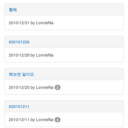
예
련
황해
주
말
2010/12/31
by LonnieNa
FF2
iPhone4
날
#20101228
씨
다
2010/12/29
by LonnieNa
짐
화
장
실
해보면 알아요
코
딩
2010/12/25
by LonnieNa
2
현
빈
주
#20101211
걸
륜
고
2010/12/11
by LonnieNa
4
은
아