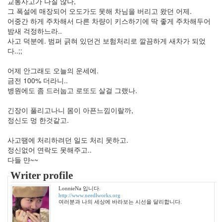
교통사고가 나질 않나,
월
그 폭설에 매장되어 오도가도 못해 차님을 버리고 왔던 어제.
3
어중간 하게 주차해서 다른 차량이 키스하기에 딱 좋게 주차해두어
2011
밤새 걱정하느라..
년
사고 덕분에. 범퍼 긁혀 있던건 보험처리로 깔끔하게 새차가 되었
12
다..;;
월
3
어제 안그래도 오늘의 운세에.
2012
금전 100% 더라니..
년
병원에도 좀 드러눕고 로또도 살걸 그랬나.
1
월
긴장이 풀리고나니 몸이 아픈느낌이랄까,
3
정신도 멍 한것같고.
2012
년
사고땜에 처리하려던 일도 처리 못하고.
2
정신없어 연락도 못해주고..
월
다들 먄~~
1
2012
Writer profile
년
LonnieNa 입니다.
3
http://www.needlworks.org
월
여러분과 나의 세상에 바라보는 시선을 달리합니다.
1
2012