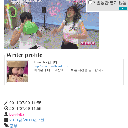
7 일동안
열지 않음
추
석
더
빨
강
유
호
정
마
Writer profile
우
스
LonnieNa 입니다.
팬
http://www.needlworks.org
여러분과 나의 세상에 바라보는 시선을 달리합니다.
고
창
읍
성
tracewatch
폭
2011/07/09 11:55
설
2011/07/09 11:55
결
LonnieNa
혼
2011년/2011년 7월
식
공부
모