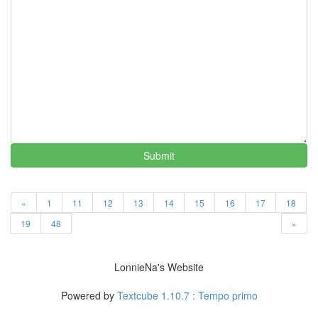
구
공
방
전
봉
태
규
마
음
IE
정
Submit
여
진
오
윤
«
1
11
12
13
14
15
16
17
18
편
19
48
»
지
주
윤
LonnieNa's Website
발
TNC
Powered by
Textcube 1.10.7 : Tempo primo
일
본