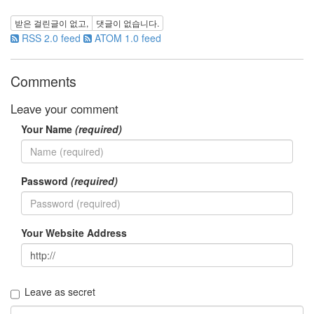
던
쥬
받은 걸린글이 없고,
댓글이 없습니다.
스
RSS 2.0 feed
ATOM 1.0 feed
기
억
Comments
태
터
Leave your comment
스
킨
Your Name
(required)
트
론
송
창
Password
(required)
환
그
린
스
Your Website Address
무
디
windos7
메
Leave as secret
리
대