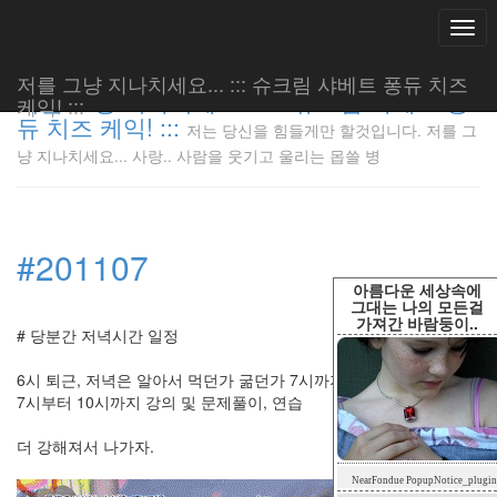
Togg
navi
저를 그냥 지나치세요... ::: 슈크림 샤베트 퐁듀 치즈
저를 그냥 지나치세요... ::: 슈크림 샤베트 퐁
케익! :::
듀 치즈 케익! :::
저는 당신을 힘들게만 할것입니다. 저를 그
저는 당신
냥 지나치세요... 사랑.. 사람을 웃기고 울리는 몹쓸 병
을 힘들게
만 할것입
니다. 저
를 그냥
#201107
지나치세
요... 사
아름다운 세상속에
랑.. 사람
그대는 나의 모든걸
가져간 바람둥이..
을 웃기고
# 당분간 저녁시간 일정
울리는 몹
쓸 병
6시 퇴근, 저녁은 알아서 먹던가 굶던가 7시까지 입실.
LonnieNa
7시부터 10시까지 강의 및 문제풀이, 연습
더 강해져서 나가자.
Tag
NearFondue PopupNotice_plugin
Cloud