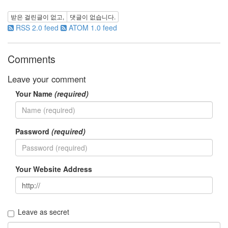
종
받은 걸린글이 없고,
댓글이 없습니다.
아
RSS 2.0 feed
ATOM 1.0 feed
리
베
토
벤
Comments
된
장
Leave your comment
다
Your Name
(required)
이
어
트
맥
주
Password
(required)
조
용
한
세
Your Website Address
상
황
성
수
박
Leave as secret
사
단