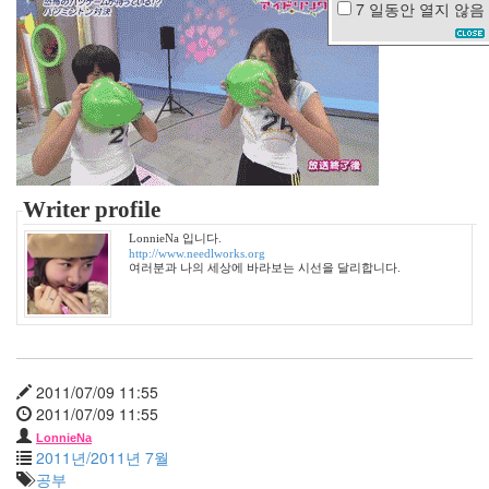
7 일동안
열지 않음
악
몽
만
원
버
스
송
창
환
macbook
Writer profile
Hoegaarden
LonnieNa 입니다.
연
http://www.needlworks.org
애
여러분과 나의 세상에 바라보는 시선을 달리합니다.
세
포
에
드
헤
리
2011/07/09 11:55
스
2011/07/09 11:55
일
LonnieNa
상
2011년/2011년 7월
이
공부
별