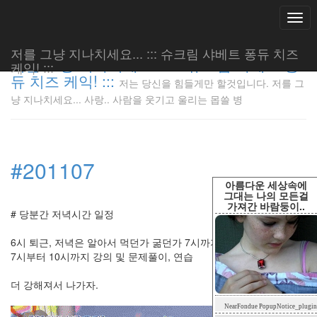
Togg
navi
저를 그냥 지나치세요... ::: 슈크림 샤베트 퐁듀 치즈
저를 그냥 지나치세요... ::: 슈크림 샤베트 퐁
케익! :::
듀 치즈 케익! :::
저는 당신을 힘들게만 할것입니다. 저를 그
저는 당신
냥 지나치세요... 사랑.. 사람을 웃기고 울리는 몹쓸 병
을 힘들게
만 할것입
니다. 저
를 그냥
#201107
지나치세
요... 사
아름다운 세상속에
랑.. 사람
그대는 나의 모든걸
가져간 바람둥이..
을 웃기고
# 당분간 저녁시간 일정
울리는 몹
쓸 병
6시 퇴근, 저녁은 알아서 먹던가 굶던가 7시까지 입실.
LonnieNa
7시부터 10시까지 강의 및 문제풀이, 연습
더 강해져서 나가자.
Tag
NearFondue PopupNotice_plugin
Cloud