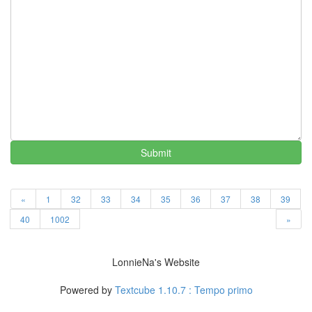
풍
그
리
움
황
당
습
격
IU
판
Submit
도
라
TV
SOREA
«
1
32
33
34
35
36
37
38
39
정
읍
40
1002
»
계
족
산
LonnieNa's Website
백
팔
Powered by
Textcube 1.10.7 : Tempo primo
번
뇌