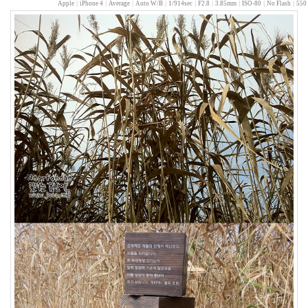
사
Apple
|
iPhone 4
|
Average
|
Auto W/B
|
1/914sec
|
F2.8
|
3.85mm
|
ISO-80
|
No Flash
|
550 
랑
은
향
기
를
남
기
고
다
코
타
패
닝
공
양
미
윤
종
신
정
읍
패
션
잭
블