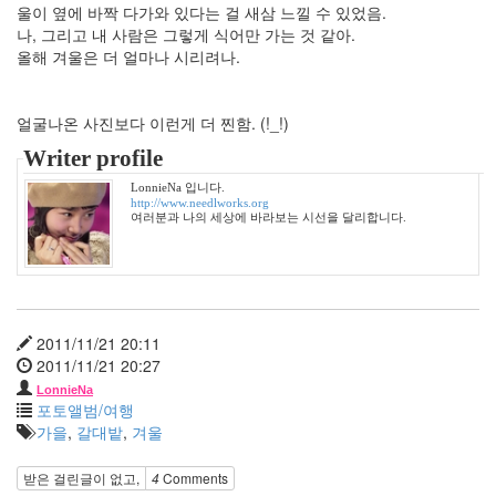
없
울이 옆에 바짝 다가와 있다는 걸 새삼 느낄 수 있었음.
음
나, 그리고 내 사람은 그렇게 식어만 가는 것 같아.
양
올해 겨울은 더 얼마나 시리려나.
동
근
얼굴나온 사진보다 이런게 더 찐함. (!_!)
다
람
Writer profile
쥐
LonnieNa 입니다.
사
http://www.needlworks.org
은
여러분과 나의 세상에 바라보는 시선을 달리합니다.
품
원
거
리
연
애
2011/11/21 20:11
우
2011/11/21 20:27
울
LonnieNa
포토앨범/여행
가을
,
갈대밭
,
겨울
Notices
멍
받은 걸린글이 없고,
4
Comments