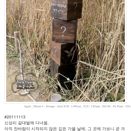
랙
졸
업
모
양
성
로
또
수
박
화
채
현
미
차
W.J.
5
월
하
Apple
|
iPhone 4
|
Average
|
Auto W/B
|
1/495sec
|
F2.8
|
3.85mm
|
ISO-80
|
No Flash
|
550 
우
젠
#20111113
태
신성리 갈대밭에 다녀옴.
그
아직 찬바람이 시작되지 않은 깊은 가을 날에, 그 곳에 가보니 곧 겨