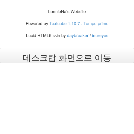
년
9
LonnieNa's Website
월
3
Powered by
Textcube 1.10.7 : Tempo primo
2005
년
Lucid HTML5 skin by
daybreaker
/
inureyes
10
월
5
데스크탑 화면으로 이동
2005
년
11
월
3
2005
년
12
월
27
2006
년
292