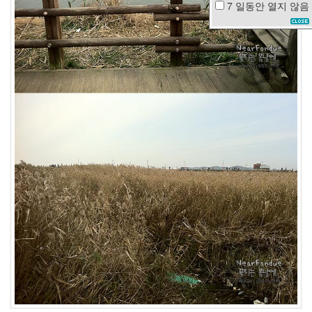
7 일동안
열지 않음
셀
린
디
온
Ahney
Her
HTML
워
킹
맘
코
로
나
19
설
강
남
손
톱
소
설
책