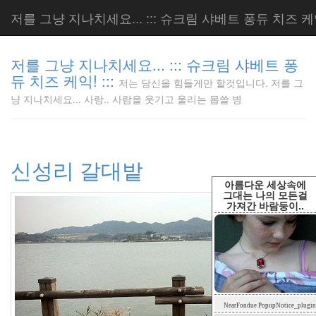
저를 그냥 지나치세요... ::: 슈크림 샤베트 퐁듀 치즈 케익!
저를 그냥 지나치세요... ::: 슈크림 샤베트 퐁
듀 치즈 케익! :::
저는 당신을 힘들게만 할것입니다. 저를 그
저는 당신
냥 지나치세요... 사랑.. 사람을 웃기고 울리는 몹쓸 병
을 힘들게
만 할것입
니다. 저
를 그냥
신성리 갈대밭
지나치세
요... 사
아름다운 세상속에
랑.. 사람
그대는 나의 모든걸
가져간 바람둥이..
을 웃기고
울리는 몹
쓸 병
LonnieNa
Tag
NearFondue PopupNotice_plugin
Cloud