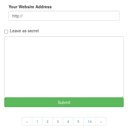
8
Your Website Address
월
34
2005
년
Leave as secret
44
2005
년
6
월
1
2005
년
7
월
4
2005
년
Submit
8
월
1
«
1
2
3
4
5
14
»
2005