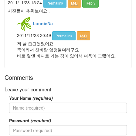
2011/11/23 15:24
Permalink
M/D
Reply
조
사진들이 추워보여요..
건
By
LonnieNa
LonnieNa
2011/11/23 20:49
Permalink
M/D
Find!
저 날 춥긴했었어요..
뚝이라서 찬바람 엄청불더라구요..
Categories
바로 옆엔 바다로 가는 강이 있어서 더욱이 그랬어요.
전
체
1002
Comments
2004
년
Leave your comment
48
Your Name
(required)
2004
년
7
월
Password
(required)
14
2004
년