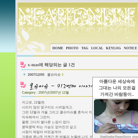
HOME
PHOTO
TAG
LOCAL
KEYLOG
NOTICE
x-mas에 해당되는 글 1건
2007/12/05
쿨슈마슈
3
아름다운 세상속에
그대는 나의 모든걸
Category :
2007년/2007년 12월
가져간 바람둥이..
자고로, 12월엔.
시리지 않던 옆구리도 시려질게고.
그런 12월과 겨울 그리고 쿨슈마슈를 혼자서 지낸것도 이젠
익숙해져서 그런지.
올핸 그다지 별다른 느낌이 없다.
콩딱콩딱 하는 가슴도 없어진것 같고.
사랑이 매말라 버린걸게야.
가뭄에 콩나듯 언젠간 한 방울의 눈물에 나도 모르게 새록새
NearFondue PopupNotice_plug