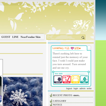
GUEST
LINE
NearFondue Skin
LonnieNa는 지금..
설렘
There's nothing left here to
remind just the memory of your
face. I wish I could just make
you turn around. Turn around
and see me cry.
logout
login
admin
write
RECENT PHOTO
-more..
CATEGORY
NOTICE
in