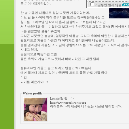
록 피어나겠지만말야.
7 일동안
열지 않음
한 날 겨울엔 나름대로 정말 따뜻한 겨울이었는데.
이브 날 둘 사이에 끼어 분위기를 모르는 칭구때문에(사실 그
칭구를 그 이브날 연락와서 혼자 심심하다고 하는데 나오라면
서 약속있다고 하니 껴달라고 보채는데 안껴주기도 그렇고 해서) 좀 이상해지
나름 괜찮았던 쿨슈마슈였지.
그리곤 따뜻했던 봄날과, 열정적인 여름날, 그리고 추억이 아련한 가을날과는
필요악으로 겨울은 다른건 다 어디가고 춥기만하던 나날들이었는데.
올핸 얼마전의 지름신! 사마님의 강림하샤 지른 코트 때문인지 아직까지 감기
지내고 있지.
물질적으로 따뜻하면 그만.
몸은 추워도 가슴으로 따뜻해서 버텨나갔던 그 때완 달라.
쿨슈마슈엔 캐롤도 듣고 트리도 만들고 해야하는데.
매년 해마다 지르고 싶던 반짝반짝 트리도 올핸 손도 가질 않아.
이건..
나이를 먹은게야. ㅋ
Writer profile
LonnieNa 입니다.
http://www.needlworks.org
여러분과 나의 세상에 바라보는 시선을 달리합니다.