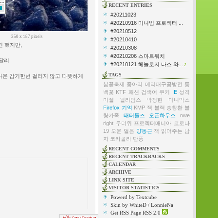
RECENT ENTRIES
#20211023
#20210916 미니빔 프로젝터 ...
#20210512
250 x 187 pixels
#20210410
긴 했지만,
#20210308
#20210206 스마트워치
 달리
#20210121 헤놀로지 나스 와...
2
TAGS
다운 감기한번 걸리지 않고 따뜻하게
봄꽃축제
종아리
메리대구공방전
동
백꽃
KTF
패션
검색어
쿠키
IE
성격
미쉘 윌리엄스
박정현
미니막스
Firefox
기억
KMP
잭 블랙
송창환
불
량가족
태터툴즈 오픈하우스
nwe
right
무더위
프로젝터매니아
코로나
19
오윤
얼음
양동근
책 읽어주는 남
자
코카콜라
단풍
RECENT COMMENTS
RECENT TRACKBACKS
CALENDAR
ARCHIVE
LINK SITE
VISITOR STATISTICS
Powerd by Textcube
Skin by WhiteD / LonnieNa
Get RSS Page RSS 2.0