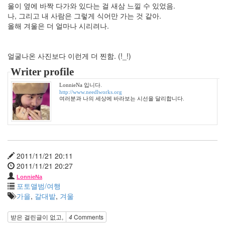
울이 옆에 바짝 다가와 있다는 걸 새삼 느낄 수 있었음.
카
우
나, 그리고 내 사람은 그렇게 식어만 가는 것 같아.
트
올해 겨울은 더 얼마나 시리려나.
쫄
랑
이
얼굴나온 사진보다 이런게 더 찐함. (!_!)
똥
Writer profile
글
이
LonnieNa 입니다.
http://www.needlworks.org
JOOO
여러분과 나의 세상에 바라보는 시선을 달리합니다.
초
복
황
후
화
2011/11/21 20:11
mnet
2011/11/21 20:27
LonnieNa
Notices
포토앨범/여행
가을
,
갈대밭
,
겨울
멍
멍
받은 걸린글이 없고,
4
Comments
이