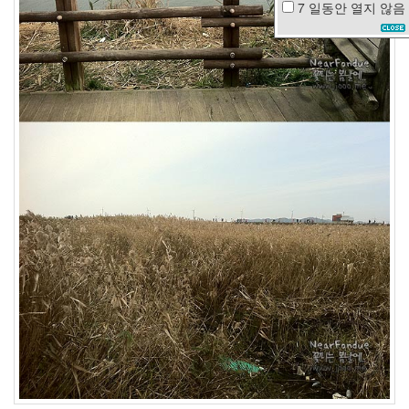
7 일동안
열지 않음
편
견
bluetooth
라
면
저
작
권
가
을
비
바
람
기
차
량
용
Hoegaarden
KMPlayer
외
과
의
사
봉