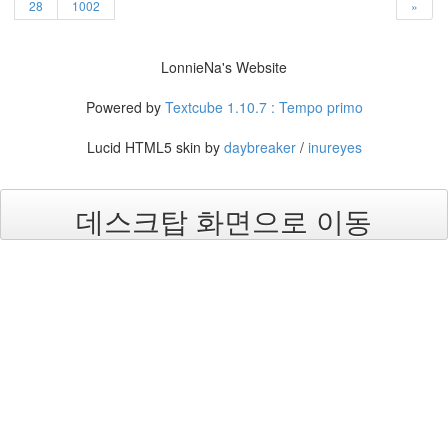
9
28
1002
»
월
3
2005
LonnieNa's Website
년
10
Powered by
Textcube 1.10.7 : Tempo primo
월
5
Lucid HTML5 skin by
daybreaker
/
inureyes
2005
년
11
데스크탑 화면으로 이동
월
3
2005
년
12
월
27
2006
년
292
2006
년