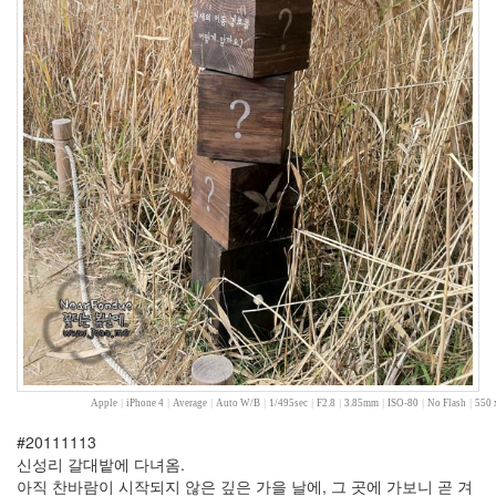
대
구
최
성
국
반
전
나
비
성
격
더
빨
강
뾰
루
지
메
리
대
Apple
|
iPhone 4
|
Average
|
Auto W/B
|
1/495sec
|
F2.8
|
3.85mm
|
ISO-80
|
No Flash
|
550 
구
공
#20111113
방
신성리 갈대밭에 다녀옴.
전
아직 찬바람이 시작되지 않은 깊은 가을 날에, 그 곳에 가보니 곧 겨
스