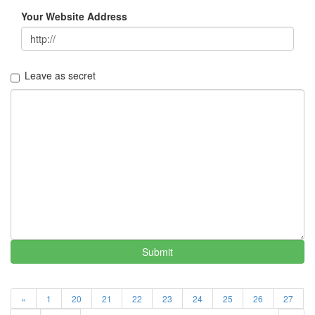
월
Your Website Address
34
2005
년
44
Leave as secret
2005
년
6
월
1
2005
년
7
월
4
2005
년
8
Submit
월
1
2005
«
1
20
21
22
23
24
25
26
27
년