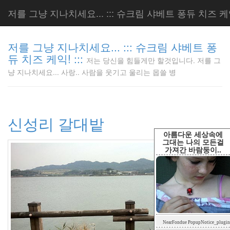
저를 그냥 지나치세요... ::: 슈크림 샤베트 퐁듀 치즈 케익!
저를 그냥 지나치세요... ::: 슈크림 샤베트 퐁
듀 치즈 케익! :::
저는 당신을 힘들게만 할것입니다. 저를 그
저는 당신
냥 지나치세요... 사랑.. 사람을 웃기고 울리는 몹쓸 병
을 힘들게
만 할것입
니다. 저
를 그냥
신성리 갈대밭
지나치세
요... 사
아름다운 세상속에
랑.. 사람
그대는 나의 모든걸
가져간 바람둥이..
을 웃기고
울리는 몹
쓸 병
LonnieNa
Tag
NearFondue PopupNotice_plugin
Cloud