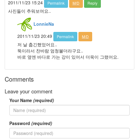
2011/11/23 15:24
Permalink
M/D
Reply
건
By
사진들이 추워보여요..
LonnieNa
LonnieNa
Find!
2011/11/23 20:49
Permalink
M/D
저 날 춥긴했었어요..
Categories
뚝이라서 찬바람 엄청불더라구요..
전
바로 옆엔 바다로 가는 강이 있어서 더욱이 그랬어요.
체
1002
2004
Comments
년
48
Leave your comment
2004
년
Your Name
(required)
7
월
14
Password
(required)
2004
년
8