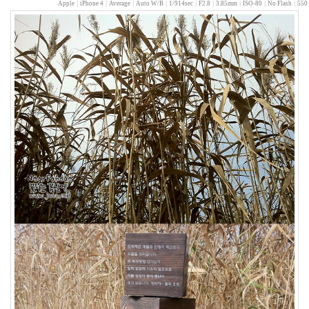
Apple
|
iPhone 4
|
Average
|
Auto W/B
|
1/914sec
|
F2.8
|
3.85mm
|
ISO-80
|
No Flash
|
550 
달
희
탁
재
훈
사
랑
은
향
기
를
남
기
고
들
꽃
내
장
산
마
음
갓
핑
거