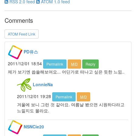
RSS 2.0 feed
ATOM 1.0 feed
들
의
우
Comments
정
By
ATOM Feed Link
LonnieNa
나
PD유스
랑
똑
2011/12/01 18:54
Permalink
M/D
Reply
같
제가 보기엔 씁쓸해보여요... 어딘가로 떠나고 싶은 듯한 느낌..
이
닮
LonnieNa
은
딸
2011/12/01 19:28
Permalink
M/D
By
LonnieNa
겨울에 보니 그런 것 같아요. 여름날 봤으면 시원하다라고
느낄지도 몰라요.
사
랑
NSNCie20
의
조