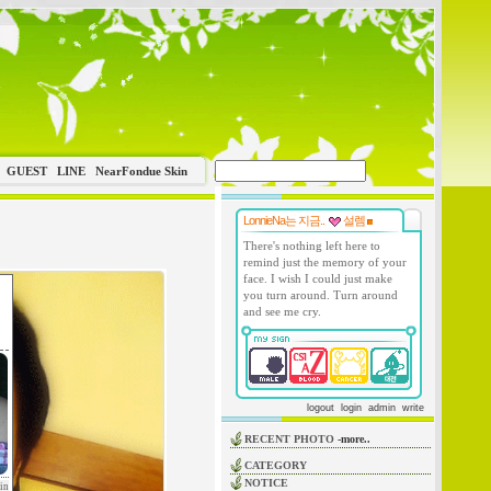
GUEST
LINE
NearFondue Skin
LonnieNa는 지금..
설렘
There's nothing left here to
remind just the memory of your
face. I wish I could just make
you turn around. Turn around
and see me cry.
logout
login
admin
write
RECENT PHOTO
-more..
CATEGORY
NOTICE
in