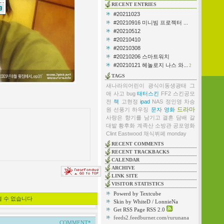
RECENT ENTRIES
#20211023
#20210916 미니빔 프로젝터 ...
#20210512
#20210410
#20210308
#20210206 스마트워치
#20210121 헤놀로지 나스 와...
2
TAGS
새나라의어린이
광식이동생광태
그
애
사고
bug
태터스킨
FF2
스킨공모
전
책
고현정
ipad
NAS
정인영
차승
드라마
원
선풍기
하우징
문자
영화
사랑은 향기를 남기고
결혼
담배
갈
대밭
황후화
계족산
소방관
공포영화
Clint Eastwood
채식뷔페
monday
RECENT COMMENTS
RECENT TRACKBACKS
CALENDAR
ARCHIVE
LINK SITE
VISITOR STATISTICS
Powerd by Textcube
낼 수 없습니다
Skin by WhiteD / LonnieNa
Get RSS Page RSS 2.0
feeds2.feedburner.com/rurunana
COMMENT*