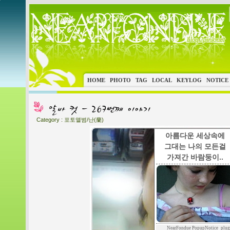
HOME
PHOTO
TAG
LOCAL
KEYLOG
NOTICE
Category :
포토앨범/난(蘭)
아름다운 세상속에
그대는 나의 모든걸
가져간 바람둥이..
NearFondue PopupNotice_plug