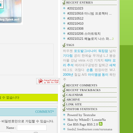
RECENT ENTRIES
#20211023
#20210916 미니빔 프로젝터 ...
#20210512
#20210410
#20210308
#20210206 스마트워치
#20210121 헤놀로지 나스 와...
2
TAGS
하우젠
포도밭그사나이
워킹맘
남자
기다림
공리
한예슬
무개념
L.J
봉숭
아물
강남
vista
사건
기계치
태터
요
리
추석
메리대구공방전
칼퇴근
새싹
태그도 귀찮다
손톱
된장라면
W.J.
2009년
철길
A/S
아이엠샘
동이
폭탄
주
RECENT COMMENTS
RECENT TRACKBACKS
CALENDAR
낼 수 없습니다
ARCHIVE
LINK SITE
VISITOR STATISTICS
COMMENT*
Powerd by Textcube
Skin by WhiteD / LonnieNa
일과 비밀번호만으로 가입할 수 있습니다.
Get RSS Page RSS 2.0
Name :
feeds2.feedburner.com/rurunana