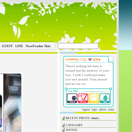
GUEST
LINE
NearFondue Skin
LonnieNa는 지금..
설렘
There's nothing left here to
remind just the memory of your
face. I wish I could just make
you turn around. Turn around
and see me cry.
logout
login
admin
write
RECENT PHOTO
-more..
CATEGORY
NOTICE
in