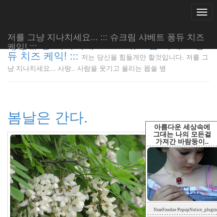
Togg
navi
저를 그냥 지나치세요... ::: 슈크림 샤베트 퐁듀 치즈
저를 그냥 지나치세요... ::: 슈크림 샤베트 퐁
케익! :::
듀 치즈 케익! :::
저는 당신을 힘들게만 할것입니다. 저를 그
저는 당신
냥 지나치세요... 사랑.. 사람을 웃기고 울리는 몹쓸 병
을 힘들게
만 할것입
니다. 저
를 그냥
봄날은 간다.
지나치세
요... 사
아름다운 세상속에
랑.. 사람
그대는 나의 모든걸
가져간 바람둥이..
을 웃기고
울리는 몹
쓸 병
LonnieNa
Tag
NearFondue PopupNotice_plugin
Cloud