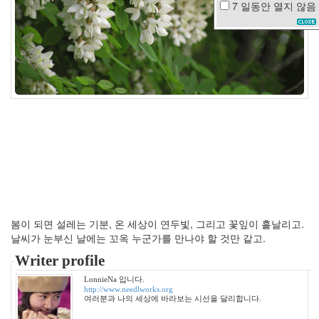
7 일동안
열지 않음
궁
시
렁
태
터
캠
프
미
니
막
스
촐
랑
이
심
청
이
봄이 되면 설레는 기분, 온 세상이 연두빛, 그리고 꽃잎이 흩날리고.
malo
날씨가 눈부신 날에는 꼬옥 누군가를 만나야 할 것만 같고.
서
Writer profile
도
영
LonnieNa 입니다.
http://www.needlworks.org
주
여러분과 나의 세상에 바라보는 시선을 달리합니다.
드
로