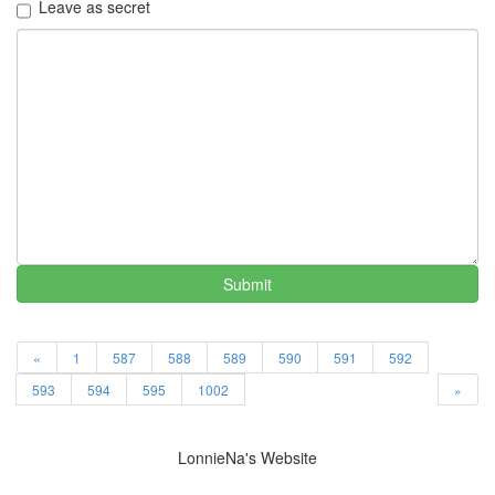
Leave as secret
미
용
김
정
현
죄
민
수
졸
업
Notices
Submit
멍
멍
이
«
1
587
588
589
590
591
592
들
의
593
594
595
1002
»
우
정
By
LonnieNa's Website
LonnieNa