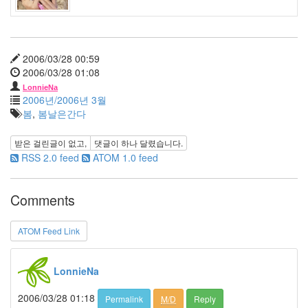
W.J.
온
도
시
2006/03/28 00:59
티
2006/03/28 01:08
홀
LonnieNa
등
2006년/2006년 3월
산
봄
,
봄날은간다
Jazz
여
받은 걸린글이 없고,
댓글이
하나
달렸습니다.
자
RSS 2.0 feed
ATOM 1.0 feed
사
람
습
Comments
격
터
치
ATOM Feed Link
된
장
LonnieNa
폭
설
2006/03/28 01:18
Permalink
M/D
Reply
큐