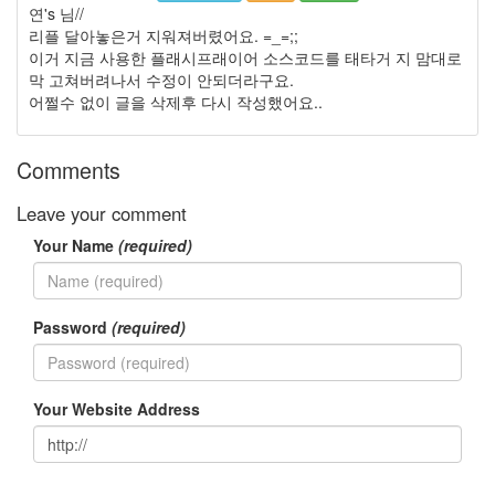
미
연's 님//
Q3
리플 달아놓은거 지워져버렸어요. =_=;;
셀
이거 지금 사용한 플래시프래이어 소스코드를 태타거 지 맘대로
룰
막 고쳐버려나서 수정이 안되더라구요.
러
어쩔수 없이 글을 삭제후 다시 작성했어요..
폰
랄
Comments
프
파
인
Leave your comment
즈
IE
Your Name
(required)
채
식
뷔
페
Password
(required)
Atomic
Kitten
폭
Your Website Address
탄
주
주
유
린