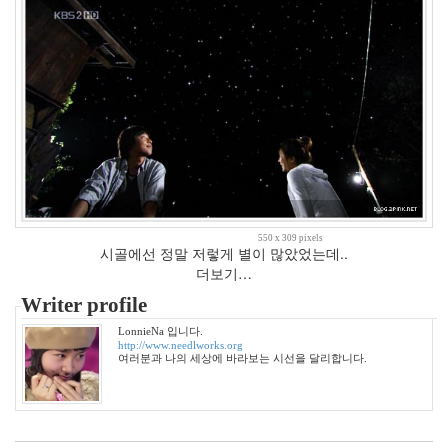
하
셔
야
돼
요
2010
년
주
드
로
노
무
현
550 x 309 pixels
시골에선 정말 저렇게 별이 많았었는데..
칼
더보기…
루
아
Writer profile
밀
크
LonnieNa 입니다.
http://www.needlworks.org
예
여러분과 나의 세상에 바라보는 시선을 달리합니다.
감
애
니
콜
윤