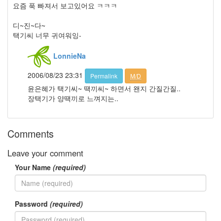
멍
요즘 푹 빠져서 보고있어요 ㅋㅋㅋ
멍
이
디~진~다~
들
택기씨 너무 귀여워잉-
의
우
LonnieNa
정
By
2006/08/23 23:31
Permalink
M/D
LonnieNa
윤은혜가 택기씨~ 땍끼씨~ 하면서 왠지 간질간질..
장택기가 양땍끼로 느껴지는..
나
랑
똑
같
Comments
이
닮
Leave your comment
은
Your Name
(required)
딸
By
LonnieNa
Password
(required)
사
랑