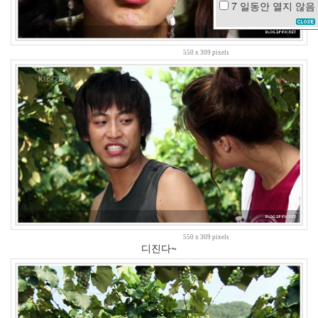
7 일동안
열지 않음
한
가
인
스
550 x 309 pixels
킨
한
보
배
성
격
줄
넘
기
종
편
기
계
550 x 309 pixels
디진다~
치
바
람
우
울