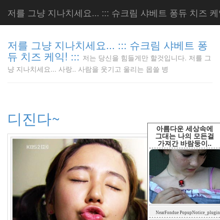
저를 그냥 지나치세요... ::: 슈크림 샤베트 퐁듀 치즈 케익!
저를 그냥 지나치세요... ::: 슈크림 샤베트 퐁
듀 치즈 케익! :::
저는 당신을 힘들게만 할것입니다. 저를 그
저는 당신
냥 지나치세요... 사랑.. 사람을 웃기고 울리는 몹쓸 병
을 힘들게
만 할것입
니다. 저
를 그냥
디진다~
지나치세
요... 사
아름다운 세상속에
랑.. 사람
그대는 나의 모든걸
가져간 바람둥이..
을 웃기고
울리는 몹
쓸 병
LonnieNa
Tag
NearFondue PopupNotice_plugin
Cloud