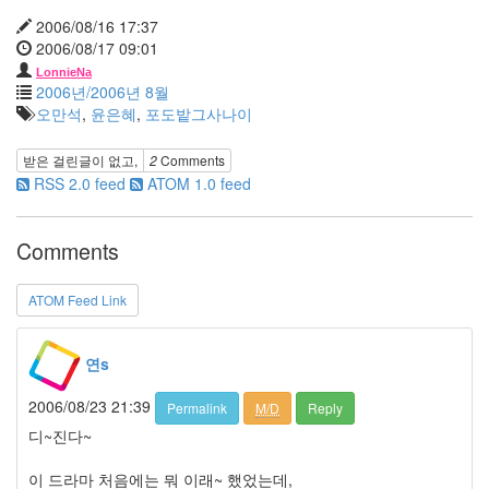
은
2006/08/16 17:37
혜
2006/08/17 09:01
현
LonnieNa
미
2006년/2006년 8월
차
오만석
,
윤은혜
,
포도밭그사나이
스
팸
받은 걸린글이 없고,
2
Comments
패
RSS 2.0 feed
ATOM 1.0 feed
션
IE
공
Comments
양
미
ATOM Feed Link
저
작
권
물
연s
놀
이
2006/08/23 21:39
Permalink
M/D
Reply
디~진다~
Notices
이 드라마 처음에는 뭐 이래~ 했었는데,