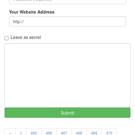
의
조
Your Website Address
건
By
LonnieNa
Leave as secret
Find!
Categories
전
체
1002
2004
년
48
2004
년
Submit
7
월
14
«
1
465
466
467
468
469
470
2004