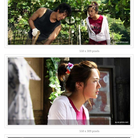
에
드
헤
리
스
mac
life
랄
프
파
550 x 309 pixels
인
즈
눈
의
여
왕
윤
상
절
망
언
니
가
이
550 x 309 pixels
해