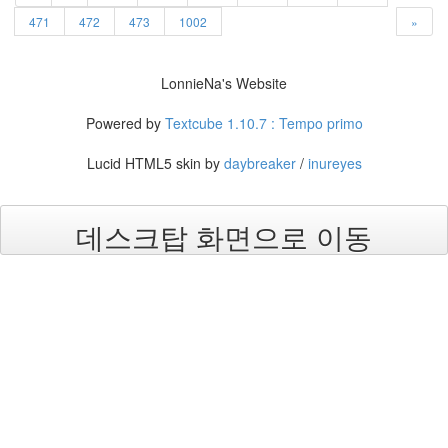
년
471
472
473
1002
»
8
월
34
LonnieNa's Website
2005
년
Powered by
Textcube 1.10.7 : Tempo primo
44
2005
Lucid HTML5 skin by
daybreaker
/
inureyes
년
6
월
데스크탑 화면으로 이동
1
2005
년
7
월
4
2005
년
8
월
1