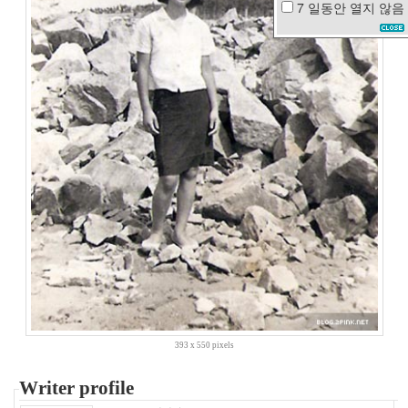
7 일동안
열지 않음
습
격
반
지
검
색
어
마
이
걸
어
느
멋
진
날
쇼
핑
비
비
393 x 550 pixels
텍
폭
Writer profile
설