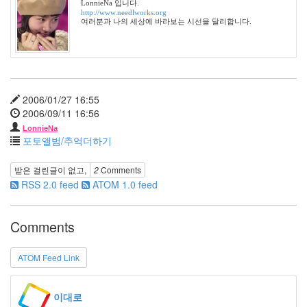
LonnieNa 입니다.
아
http://www.needlworks.org
침
여러분과 나의 세상에 바라보는 시선을 달리합니다.
얼
음
정
헤
어
짐
2006/01/27 16:55
초
2006/09/11 16:56
콜
LonnieNa
렛
포토앨범/추억더하기
팬
바
받은 걸린글이 없고,
2
Comments
람
RSS 2.0 feed
ATOM 1.0 feed
기
부
대
Comments
찌
개
궁
ATOM Feed Link
시
렁
KTX
이대로
최