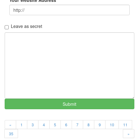
모
임
만
원
버
Leave as secret
스
졸
업
식
Notices
멍
멍
이
들
의
Submit
우
정
By
LonnieNa
«
1
3
4
5
6
7
8
9
10
11
35
»
나