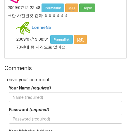
성
2009/07/12 22:48
국
Permalink
M/D
Reply
광
ㅟ한 사진인것 같아 ㅎㅎㅎㅎㅎㅎ
식
이
LonnieNa
동
생
광
2009/07/13 08:31
Permalink
M/D
태
70년대 쯤 사진으로 알아요.
박
채
경
껌
Comments
일
상
Leave your comment
공
Your Name
(required)
유
터
치
Password
(required)
Firefox
iPhone4
오
프
Your Website Address