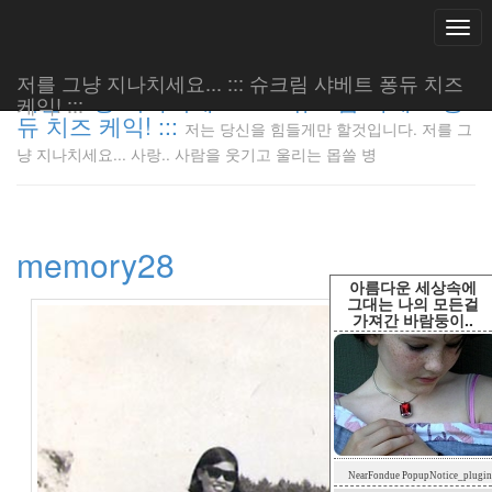
Togg
navi
저를 그냥 지나치세요... ::: 슈크림 샤베트 퐁듀 치즈
저를 그냥 지나치세요... ::: 슈크림 샤베트 퐁
케익! :::
듀 치즈 케익! :::
저는 당신을 힘들게만 할것입니다. 저를 그
저는 당신
냥 지나치세요... 사랑.. 사람을 웃기고 울리는 몹쓸 병
을 힘들게
만 할것입
니다. 저
를 그냥
memory28
지나치세
요... 사
아름다운 세상속에
랑.. 사람
그대는 나의 모든걸
가져간 바람둥이..
을 웃기고
울리는 몹
쓸 병
LonnieNa
Tag
NearFondue PopupNotice_plugin
Cloud