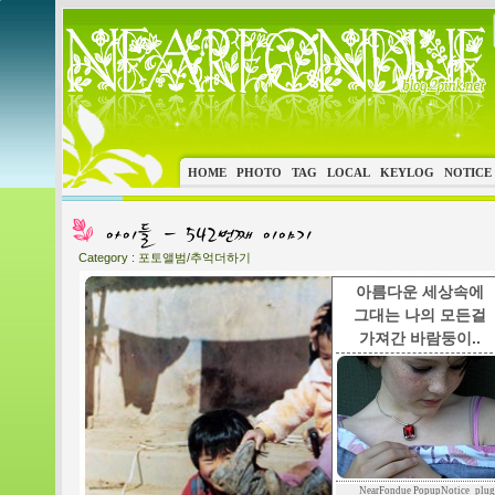
HOME
PHOTO
TAG
LOCAL
KEYLOG
NOTICE
Category :
포토앨범/추억더하기
아름다운 세상속에
그대는 나의 모든걸
가져간 바람둥이..
NearFondue PopupNotice_plug