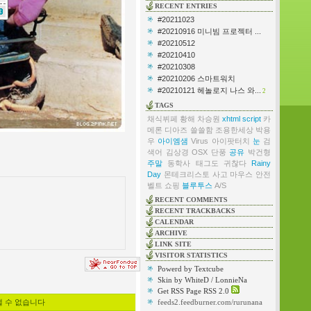
RECENT ENTRIES
#20211023
#20210916 미니빔 프로젝터 ...
#20210512
#20210410
#20210308
#20210206 스마트워치
#20210121 헤놀로지 나스 와...
2
TAGS
채식뷔페
황해
차승원
xhtml
script
카
메론 디아즈
쓸쓸함
조용한세상
박용
우
아이엠샘
Virus
아이팟터치
눈
검
색어
김상경
OSX
단풍
공유
박건형
주말
동학사
태그도 귀찮다
Rainy
Day
몬테크리스토
사고
마우스
안전
벨트
쇼핑
블루투스
A/S
RECENT COMMENTS
RECENT TRACKBACKS
CALENDAR
ARCHIVE
LINK SITE
VISITOR STATISTICS
Powerd by Textcube
Skin by WhiteD / LonnieNa
Get RSS Page RSS 2.0
낼 수 없습니다
feeds2.feedburner.com/rurunana