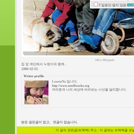
7 일동안
열지 않음
560 x 396 pixels
집 앞 계단에서 누렁이와 함께..
1986-02-01
Writer profile
LonnieNa 입니다.
http://www.needlworks.org
여러분과 나의 세상에 바라보는 시선을 달리합니다.
받은 걸린글이 없고,
댓글이 없습니다.
이 글의 관련글(트랙백) 주소 : 이 글에는 트랙백을 보