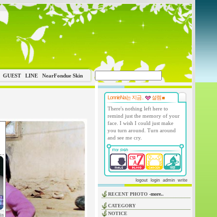
GUEST
LINE
NearFondue Skin
LonnieNa는 지금..
설렘
There's nothing left here to
remind just the memory of your
face. I wish I could just make
you turn around. Turn around
and see me cry.
logout
login
admin
write
RECENT PHOTO
-more..
CATEGORY
NOTICE
in