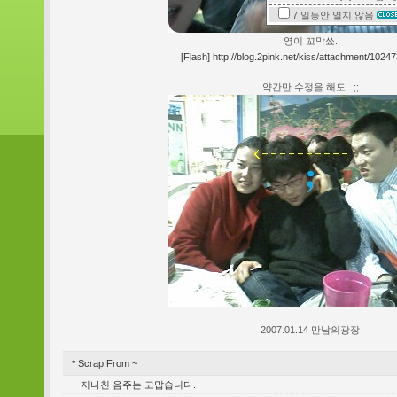
7 일동안
열지 않음
영이 꼬막쑈.
[Flash] http://blog.2pink.net/kiss/attachment/1024
약간만 수정을 해도...;;
2007.01.14 만남의광장
* Scrap From ~
지나친 음주는 고맙습니다.