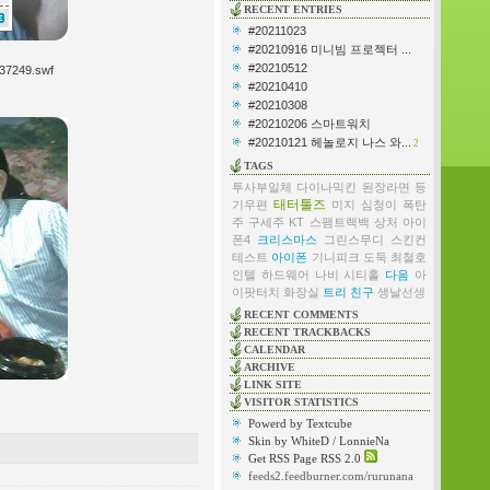
RECENT ENTRIES
#20211023
#20210916 미니빔 프로젝터 ...
#20210512
737249.swf
#20210410
#20210308
#20210206 스마트워치
#20210121 헤놀로지 나스 와...
2
TAGS
투사부일체
다이나믹킨
된장라면
등
태터툴즈
기우편
미지
심청이
폭탄
주
구세주
KT
스팸트랙백
상처
아이
폰4
크리스마스
그린스무디
스킨컨
테스트
아이폰
기니피크
도둑
최철호
인텔
하드웨어
나비
시티홀
다음
아
이팟터치
화장실
트리
친구
생날선생
RECENT COMMENTS
RECENT TRACKBACKS
CALENDAR
ARCHIVE
LINK SITE
VISITOR STATISTICS
Powerd by Textcube
Skin by WhiteD / LonnieNa
Get RSS Page RSS 2.0
feeds2.feedburner.com/rurunana