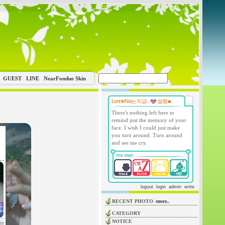
GUEST
LINE
NearFondue Skin
LonnieNa는 지금..
설렘
There's nothing left here to
remind just the memory of your
face. I wish I could just make
you turn around. Turn around
and see me cry.
logout
login
admin
write
RECENT PHOTO
-more..
CATEGORY
NOTICE
in