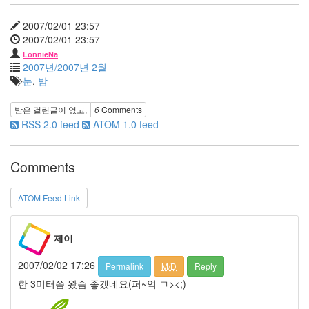
핑
클
2007/02/01 23:57
황
2007/02/01 23:57
무
지
LonnieNa
2007년/2007년 2월
생
눈
,
밤
날
선
생
받은 걸린글이 없고,
6
Comments
스
RSS 2.0 feed
ATOM 1.0 feed
카
우
트
Comments
봉
태
규
ATOM Feed Link
엄
기
준
제이
버
그
2007/02/02 17:26
Permalink
M/D
Reply
다
한 3미터쯤 왔슴 좋겠네요(퍼~억 ㄱ><;)
람
쥐