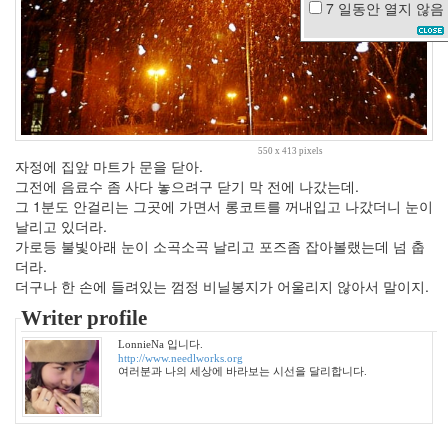
7 일동안
열지 않음
수
독
눈
사
람
채
소
550 x 413 pixels
칵
자정에 집앞 마트가 문을 닫아.
테
그전에 음료수 좀 사다 놓으려구 닫기 막 전에 나갔는데.
일
그 1분도 안걸리는 그곳에 가면서 롱코트를 꺼내입고 나갔더니 눈이
날리고 있더라.
화
장
가로등 불빛아래 눈이 소곡소곡 날리고 포즈좀 잡아볼랬는데 넘 춥
실
더라.
졸
더구나 한 손에 들려있는 껌정 비닐봉지가 어울리지 않아서 말이지.
업
식
Writer profile
소
LonnieNa 입니다.
설
http://www.needlworks.org
책
여러분과 나의 세상에 바라보는 시선을 달리합니다.
온
도
제
어