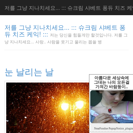
저를 그냥 지나치세요... ::: 슈크림 샤베트 퐁듀 치즈 케익!
저를 그냥 지나치세요... ::: 슈크림 샤베트 퐁
듀 치즈 케익! :::
저는 당신을 힘들게만 할것입니다. 저를 그
저는 당신
냥 지나치세요... 사랑.. 사람을 웃기고 울리는 몹쓸 병
을 힘들게
만 할것입
니다. 저
를 그냥
눈 날리는 날
지나치세
요... 사
아름다운 세상속에
랑.. 사람
그대는 나의 모든걸
가져간 바람둥이..
을 웃기고
울리는 몹
쓸 병
LonnieNa
Tag
NearFondue PopupNotice_plugin
Cloud