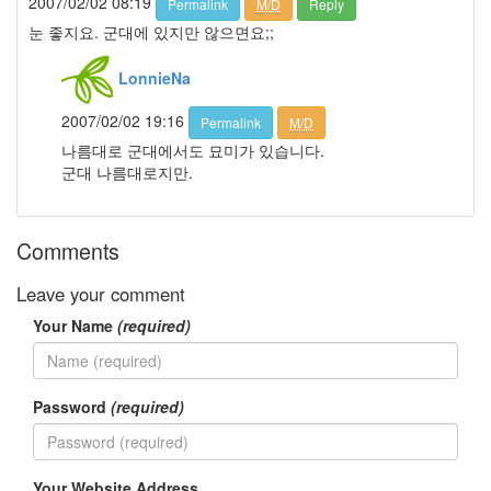
2007/02/02 08:19
Permalink
M/D
Reply
샘
눈 좋지요. 군대에 있지만 않으면요;;
봄
날
명
LonnieNa
절
2007/02/02 19:16
Permalink
M/D
구
름
나름대로 군대에서도 묘미가 있습니다.
계
군대 나름대로지만.
단
Heineken
Comments
옥
주
현
Leave your comment
MAC
Your Name
(required)
Notices
멍
Password
(required)
멍
이
들
Your Website Address