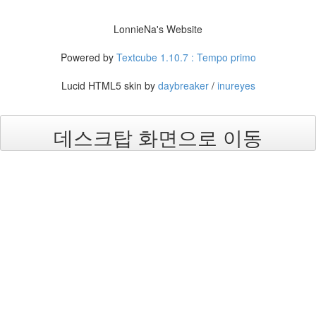
LonnieNa
LonnieNa's Website
Find!
Powered by
Textcube 1.10.7 : Tempo primo
Categories
Lucid HTML5 skin by
daybreaker
/
inureyes
전
체
1002
데스크탑 화면으로 이동
2004
년
48
2004
년
7
월
14
2004
년
8
월
34