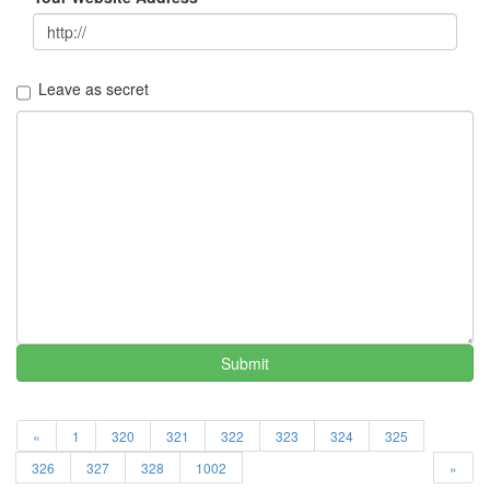
의
우
정
By
LonnieNa
Leave as secret
나
랑
똑
같
이
닮
은
딸
By
LonnieNa
Submit
사
랑
의
«
1
320
321
322
323
324
325
조
건
326
327
328
1002
»
By