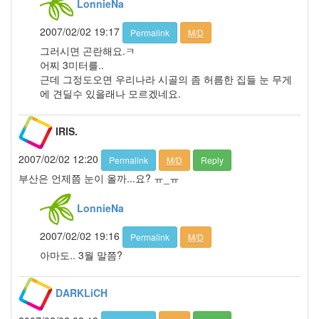
LonnieNa
남
상
2007/02/02 19:17
Permalink
M/D
미
그러시면 곤란해요.ㅋ
영
어
어찌 3미터를..
정
근데 그정도오면 우리나라 시골의 좀 허름한 집들 눈 무게
읍
에 견딜수 있을래나 모르겠네요.
사
공
IRIS.
원
Core
2007/02/02 12:20
Permalink
M/D
Reply
2
Duo
부산은 언제쯤 눈이 올까...요? ㅠ_ㅠ
코
닥
LonnieNa
고
양
2007/02/02 19:16
Permalink
M/D
이
아마도.. 3월 말쯤?
JOOO
아
DARKLiCH
이
엠