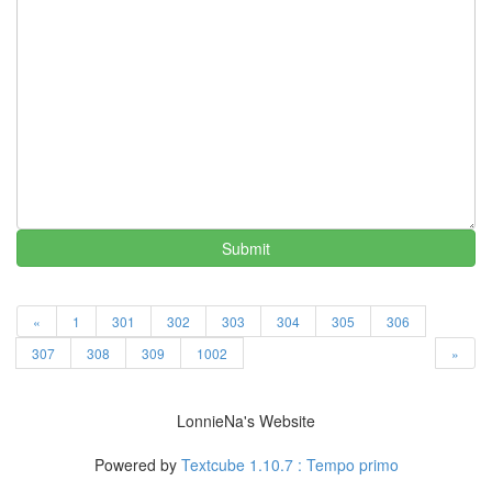
귀
성
길
구
름
계
단
속
옷
폭
탄
Submit
주
정
남
«
1
301
302
303
304
305
306
궁
민
307
308
309
1002
»
모
임
LonnieNa's Website
태
종
Powered by
Textcube 1.10.7 : Tempo primo
대