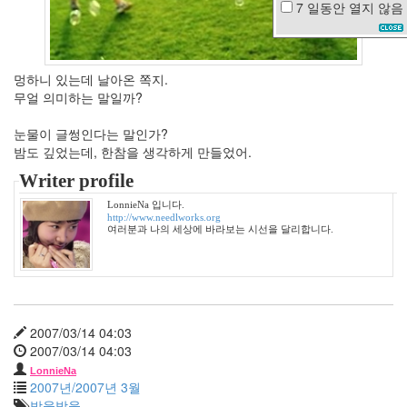
7 일동안
열지 않음
공
리
고
속
멍하니 있는데 날아온 쪽지.
도
무얼 의미하는 말일까?
로
샤
눈물이 글썽인다는 말인가?
워
밤도 깊었는데, 한참을 생각하게 만들었어.
현
미
Writer profile
차
LonnieNa 입니다.
생
http://www.needlworks.org
일
여러분과 나의 세상에 바라보는 시선을 달리합니다.
한
가
인
탁
재
훈
2007/03/14 04:03
물
2007/03/14 04:03
안
LonnieNa
개
2007년/2007년 3월
봄
방울방울