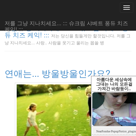
Togg
navi
저를 그냥 지나치세요... ::: 슈크림 샤베트 퐁듀 치즈
저를 그냥 지나치세요... ::: 슈크림 샤베트 퐁
케익! :::
듀 치즈 케익! :::
저는 당신을 힘들게만 할것입니다. 저를 그
저는 당신
냥 지나치세요... 사랑.. 사람을 웃기고 울리는 몹쓸 병
을 힘들게
만 할것입
니다. 저
를 그냥
연애는... 방울방울인가요?
지나치세
요... 사
아름다운 세상속에
랑.. 사람
그대는 나의 모든걸
가져간 바람둥이..
을 웃기고
울리는 몹
쓸 병
LonnieNa
Tag
NearFondue PopupNotice_plugin
Cloud