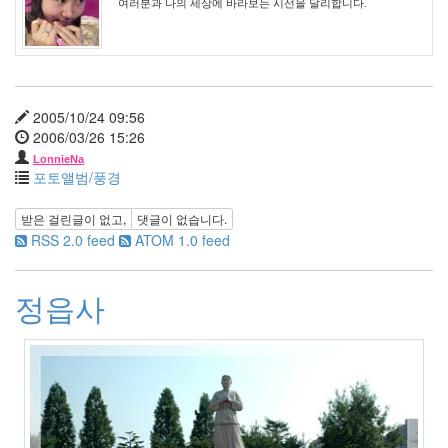
여러분과 나의 세상에 바라보는 시선을 달리합니다.
년
1
월
2
2010
년
2005/10/24 09:56
2
2006/03/26 15:26
월
LonnieNa
2
포토앨범/풍경
2010
년
받은 걸린글이 없고,
댓글이 없습니다.
3
RSS 2.0 feed
ATOM 1.0 feed
월
0
2010
정읍사
년
4
월
0
2010
년
5