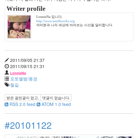
엘
Writer profile
리
엇
LonnieNa 입니다.
http://www.needlworks.org
이
여러분과 나의 세상에 바라보는 시선을 달리합니다.
우
울
한
이
기
분
은
2011/09/05 21:37
악
2011/09/15 21:31
몽
LonnieNa
포토앨범/풍경
Notices
철길
멍
받은 걸린글이 없고,
댓글이 없습니다.
멍
RSS 2.0 feed
ATOM 1.0 feed
이
들
의
#20101122
우
정