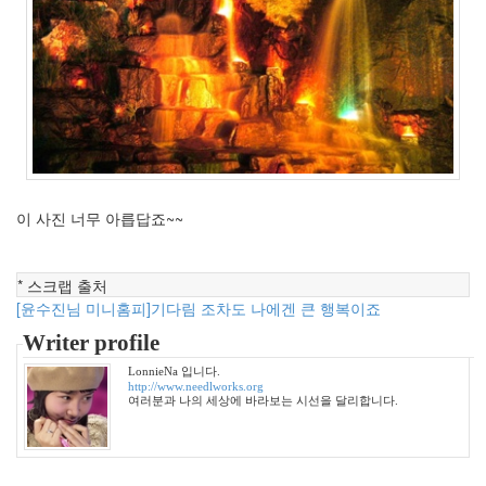
2011
년
11
월
3
2011
년
12
월
3
이 사진 너무 아릅답죠~~
2012
년
1
* 스크랩 출처
월
[윤수진님 미니홈피]기다림 조차도 나에겐 큰 행복이죠
3
Writer profile
2012
년
LonnieNa 입니다.
2
http://www.needlworks.org
여러분과 나의 세상에 바라보는 시선을 달리합니다.
월
1
2012
년