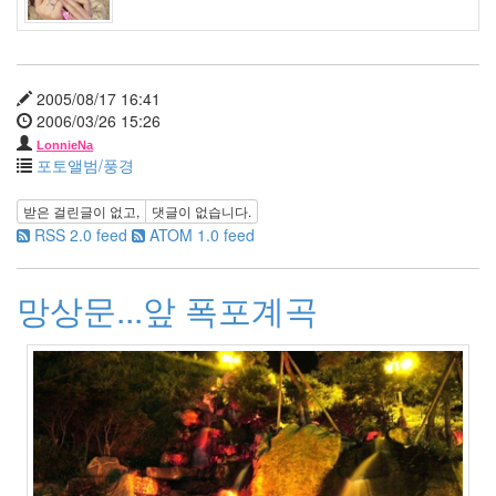
6
월
3
2011
년
2005/08/17 16:41
7
2006/03/26 15:26
월
LonnieNa
5
포토앨범/풍경
2011
년
받은 걸린글이 없고,
댓글이 없습니다.
8
RSS 2.0 feed
ATOM 1.0 feed
월
1
2011
망상문...앞 폭포계곡
년
9
월
1
2011
년
10
월
3