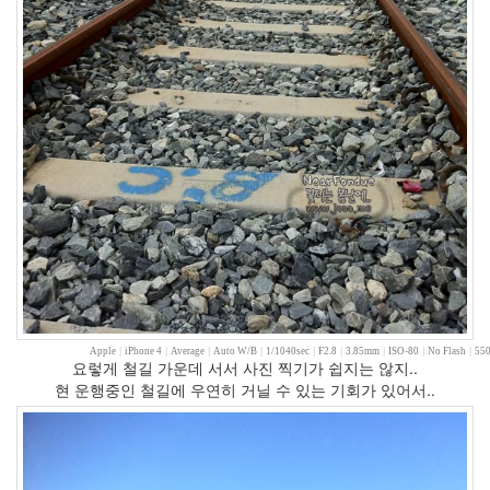
도
발
파
노
라
마
현
대
김
사
랑
A/S
결
혼
식
자
가
격
Apple
|
iPhone 4
|
Average
|
Auto W/B
|
1/1040sec
|
F2.8
|
3.85mm
|
ISO-80
|
No Flash
|
550
리
요렇게 철길 가운데 서서 사진 찍기가 쉽지는 않지..
현 운행중인 철길에 우연히 거닐 수 있는 기회가 있어서..
iOS5
한
예
슬
정
인