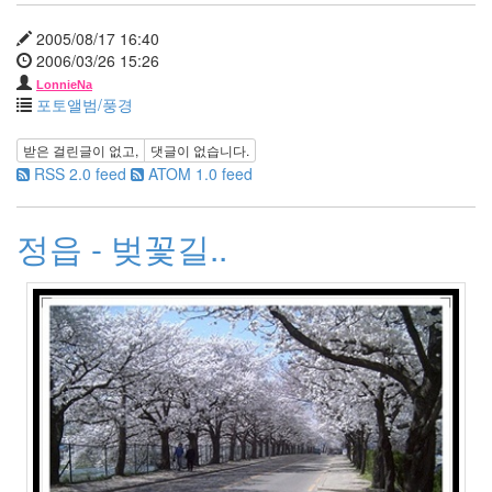
3
월
2005/08/17 16:40
1
2006/03/26 15:26
2012
LonnieNa
년
포토앨범/풍경
4
월
받은 걸린글이 없고,
댓글이 없습니다.
1
RSS 2.0 feed
ATOM 1.0 feed
2012
년
5
정읍 - 벚꽃길..
월
0
2012
년
6
월
0
2012
년
7
월
1