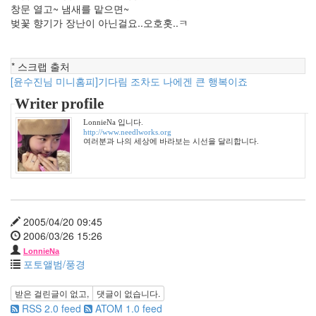
창문 열고~ 냄새를 맡으면~
Tip
벚꽃 향기가 장난이 아닌걸요..오호홋..ㅋ
10
Life/Food
3
* 스크랩 출처
etc
[윤수진님 미니홈피]기다림 조차도 나에겐 큰 행복이죠
2
web
Writer profile
clips
1
LonnieNa 입니다.
http://www.needlworks.org
포
여러분과 나의 세상에 바라보는 시선을 달리합니다.
토
앨
범
215
여
2005/04/20 09:45
행
2006/03/26 15:26
14
풍
LonnieNa
포토앨범/풍경
경
13
우
받은 걸린글이 없고,
댓글이 없습니다.
리
RSS 2.0 feed
ATOM 1.0 feed