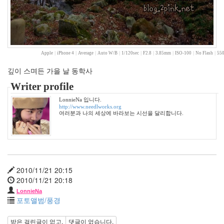
Find!
Categories
전
체
Apple
|
iPhone 4
|
Average
|
Auto W/B
|
1/120sec
|
F2.8
|
3.85mm
|
ISO-100
|
No Flash
|
550
1002
깊이 스며든 가을 날 동학사
2004
년
Writer profile
48
LonnieNa 입니다.
2004
http://www.needlworks.org
년
여러분과 나의 세상에 바라보는 시선을 달리합니다.
7
월
14
2004
년
2010/11/21 20:15
8
2010/11/21 20:18
월
LonnieNa
34
포토앨범/풍경
2005
년
받은 걸린글이 없고,
댓글이 없습니다.
44