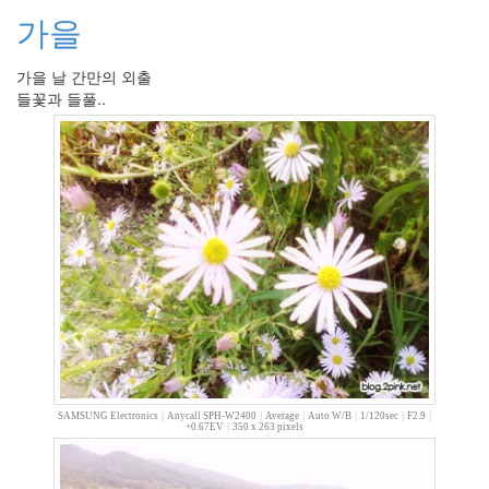
년
가을
2
월
45
가을 날 간만의 외출
2006
들꽃과 들풀..
년
3
월
35
2006
년
4
월
25
2006
년
5
월
21
2006
SAMSUNG Electronics
|
Anycall SPH-W2400
|
Average
|
Auto W/B
|
1/120sec
|
F2.9
|
+0.67EV
|
350 x 263 pixels
년
6
월