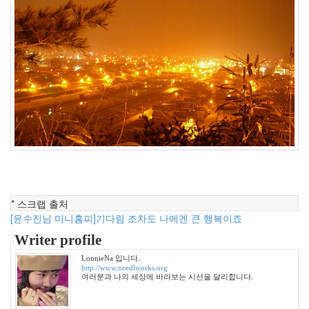
2009
년
31
2009
년
1
월
4
2009
년
2
월
2
2009
* 스크랩 출처
년
[윤수진님 미니홈피]기다림 조차도 나에겐 큰 행복이죠
3
월
Writer profile
4
LonnieNa 입니다.
2009
http://www.needlworks.org
년
여러분과 나의 세상에 바라보는 시선을 달리합니다.
4
월