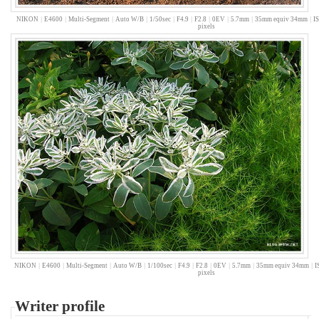
2007
년
NIKON
|
E4600
|
Multi-Segment
|
Auto W/B
|
1/50sec
|
F4.9
|
F2.8
|
0EV
|
5.7mm
|
35mm equiv 34mm
|
I
pixels
12
월
3
2008
년
51
2008
년
1
월
6
2008
년
2
월
7
2008
NIKON
|
E4600
|
Multi-Segment
|
Auto W/B
|
1/100sec
|
F4.9
|
F2.8
|
0EV
|
5.7mm
|
35mm equiv 34mm
|
I
년
pixels
3
월
Writer profile
6