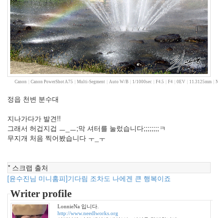
년
9
월
3
2009
년
10
월
1
Canon
|
Canon PowerShot A75
|
Multi-Segment
|
Auto W/B
|
1/1000sec
|
F4.5
|
F4
|
0EV
|
11.3125mm
|
N
2009
정읍 천변 분수대
년
11
지나가다가 발견!!
월
그래서 허겁지겁 ㅡ_ㅡ;막 셔터를 눌렀습니다;;;;;;;;ㅋ
4
무지개 처음 찍어봤습니다 ㅜ_ㅜ
2009
년
12
월
* 스크랩 출처
3
[윤수진님 미니홈피]기다림 조차도 나에겐 큰 행복이죠
2010
Writer profile
년
34
LonnieNa 입니다.
http://www.needlworks.org
2010