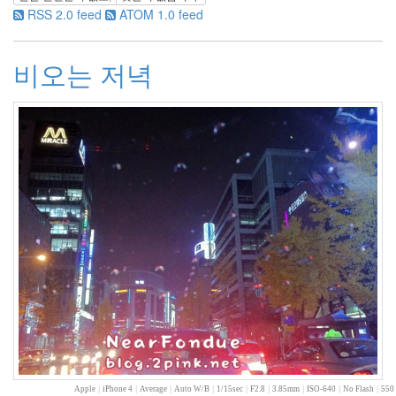
RSS 2.0 feed
ATOM 1.0 feed
2005
년
6
비오는 저녁
월
1
2005
년
7
월
4
2005
년
8
월
1
2005
년
9
월
3
2005
년
Apple
|
iPhone 4
|
Average
|
Auto W/B
|
1/15sec
|
F2.8
|
3.85mm
|
ISO-640
|
No Flash
|
550 