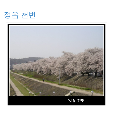
네
습
정읍 천변
관
4
쫄
랑
이
똥
글
이
15
차
차
망
토
7
봉
자
동
생
봉
투
1