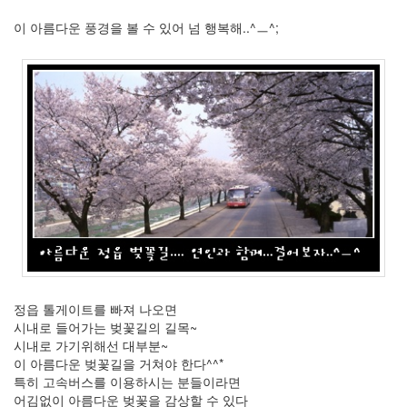
스
크
이 아름다운 풍경을 볼 수 있어 넘 행복해..^ㅡ^;
랩
21
그
외
2
데
이
터
뱅
크
37
Design
0
Tatter
Skin
정읍 톨게이트를 빠져 나오면
10
시내로 들어가는 벚꽃길의 길목~
Web
시내로 가기위해선 대부분~
10
이 아름다운 벚꽃길을 거쳐야 한다^^*
Apple
특히 고속버스를 이용하시는 분들이라면
1
어김없이 아름다운 벚꽃을 감상할 수 있다
Tatter