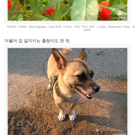
월
11
2007
년
8
NIKON
|
E4600
|
Multi-Segment
|
Auto W/B
|
1/50sec
|
F4.9
|
F2.8
|
0EV
|
5.7mm
|
35mm equiv 34mm
|
I
pixels
월
3
더불어 집 잘지키는 촐랑이도 한 컷.
2007
년
9
월
5
2007
년
10
월
5
2007
년
11
월
6