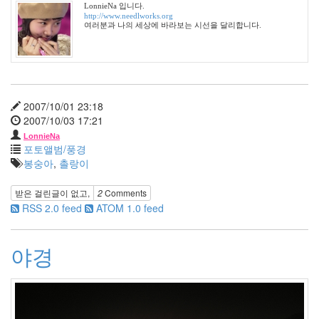
LonnieNa 입니다.
2008
http://www.needlworks.org
년
여러분과 나의 세상에 바라보는 시선을 달리합니다.
4
월
4
2008
년
2007/10/01 23:18
5
2007/10/03 17:21
월
LonnieNa
3
포토앨범/풍경
2008
봉숭아
,
촐랑이
년
6
받은 걸린글이 없고,
2
Comments
월
RSS 2.0 feed
ATOM 1.0 feed
7
2008
년
야경
7
월
3
2008
년