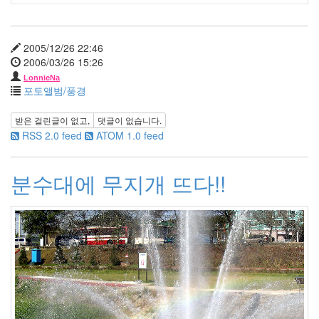
2
2009
년
2005/12/26 22:46
5
2006/03/26 15:26
월
3
LonnieNa
포토앨범/풍경
2009
년
받은 걸린글이 없고,
댓글이 없습니다.
6
RSS 2.0 feed
ATOM 1.0 feed
월
1
2009
분수대에 무지개 뜨다!!
년
7
월
1
2009
년
8
월
3
2009