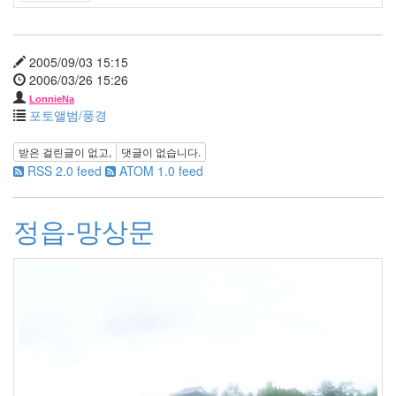
년
10
월
2005/09/03 15:15
3
2006/03/26 15:26
2010
LonnieNa
년
포토앨범/풍경
11
월
받은 걸린글이 없고,
댓글이 없습니다.
5
RSS 2.0 feed
ATOM 1.0 feed
2010
년
12
정읍-망상문
월
10
2011
년
48
2011
년
1
월
10