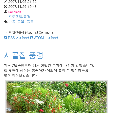
2007/11/05 21:52
년
2007/11/29 19:46
11
월
LonnieNa
포토앨범/풍경
23
가을
,
들꽃
,
들풀
2006
년
12
받은 걸린글이 없고,
13
Comments
월
RSS 2.0 feed
ATOM 1.0 feed
14
2007
시골집 풍경
년
83
2007
지난 7월중반부터 해서 한달간 본가에 내려가 있었습니다.
년
집 뒷편에 심어둔 봉숭아가 이쁘게 활짝 펴 있더라구요.
1
몇장 찍어보았습니다.
월
14
2007
년
2
월
12
2007