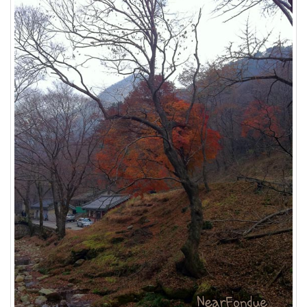
By
LonnieNa
나
랑
똑
같
이
닮
은
딸
By
LonnieNa
사
랑
의
조
건
By
LonnieNa