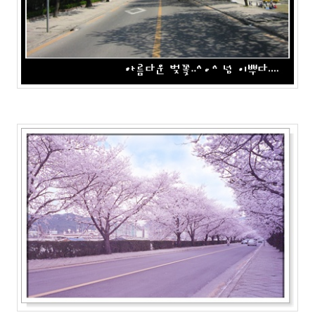
원
하
고
원
하
는
2
시
네
마
스
토
리
22
나
를
울
리
는
음
악
41