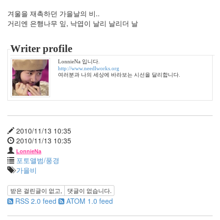
10
겨울을 재촉하던 가을날의 비..
월
거리엔 은행나무 잎, 낙엽이 날리 날리더 날
5
2005
년
Writer profile
11
LonnieNa 입니다.
월
http://www.needlworks.org
3
여러분과 나의 세상에 바라보는 시선을 달리합니다.
2005
년
12
월
27
2010/11/13 10:35
2006
2010/11/13 10:35
년
292
LonnieNa
포토앨범/풍경
2006
가을비
년
1
받은 걸린글이 없고,
댓글이 없습니다.
월
RSS 2.0 feed
ATOM 1.0 feed
42
2006