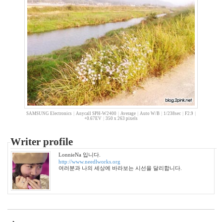
1
2006
년
7
월
21
2006
년
8
월
26
SAMSUNG Electronics
|
Anycall SPH-W2400
|
Average
|
Auto W/B
|
1/238sec
|
F2.9
|
2006
+0.67EV
|
350 x 263 pixels
년
9
Writer profile
월
17
LonnieNa 입니다.
http://www.needlworks.org
2006
여러분과 나의 세상에 바라보는 시선을 달리합니다.
년
10
월
22
2006