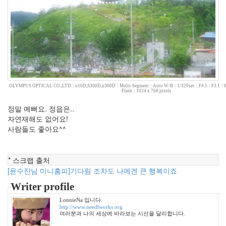
2011
년
2
월
7
2011
년
3
월
OLYMPUS OPTICAL CO.,LTD
|
u10D,S300D,u300D
|
Multi-Segment
|
Auto W/B
|
1/320sec
|
F4.5
|
F3.1
|
Flash
|
1024 x 768 pixels
4
2011
정말 예뻐요. 정읍은..
년
자연재해도 없어요!
4
사람들도 좋아요^^
월
6
2011
* 스크랩 출처
년
[윤수진님 미니홈피]기다림 조차도 나에겐 큰 행복이죠
5
Writer profile
월
2
LonnieNa 입니다.
2011
http://www.needlworks.org
여러분과 나의 세상에 바라보는 시선을 달리합니다.
년