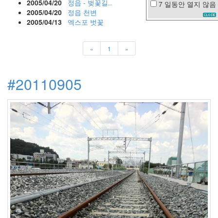
2005/04/20
정읍 - 벚꽃길..
7 일동안
열지 않음
인
2005/04/20
정읍 천변
텔
2005/04/13
엑스포 벗꽃
웹
2.0
블
«
1
»
루
투
스
#20110905
손
톱
KMP
ie6
반
전
KODAK
프
로
젝
터
매
니
아