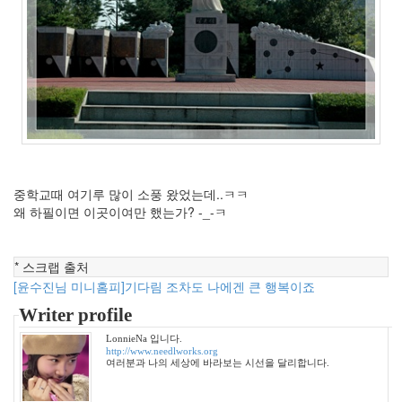
월
3
2010
년
6
월
2
2010
년
7
월
중학교때 여기루 많이 소풍 왔었는데..ㅋㅋ
3
왜 하필이면 이곳이여만 했는가? -_-ㅋ
2010
년
8
* 스크랩 출처
월
[윤수진님 미니홈피]기다림 조차도 나에겐 큰 행복이죠
0
2010
Writer profile
년
LonnieNa 입니다.
9
http://www.needlworks.org
월
여러분과 나의 세상에 바라보는 시선을 달리합니다.
4
2010