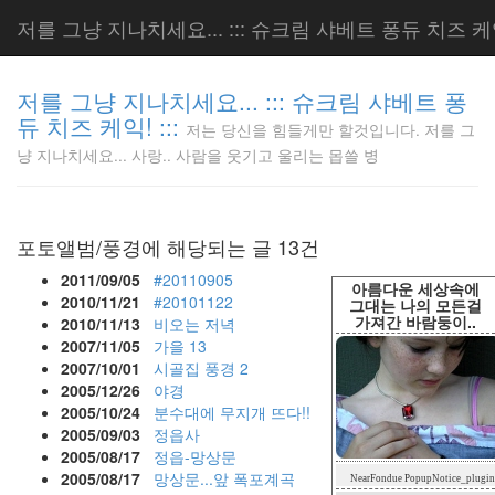
저를 그냥 지나치세요... ::: 슈크림 샤베트 퐁듀 치즈 케익!
저를 그냥 지나치세요... ::: 슈크림 샤베트 퐁
듀 치즈 케익! :::
저는 당신을 힘들게만 할것입니다. 저를 그
저는 당신
냥 지나치세요... 사랑.. 사람을 웃기고 울리는 몹쓸 병
을 힘들게
만 할것입
니다. 저
를 그냥
포토앨범/풍경에 해당되는 글 13건
지나치세
요... 사
2011/09/05
#20110905
아름다운 세상속에
랑.. 사람
2010/11/21
#20101122
그대는 나의 모든걸
가져간 바람둥이..
을 웃기고
2010/11/13
비오는 저녁
울리는 몹
2007/11/05
가을
13
쓸 병
2007/10/01
시골집 풍경
2
LonnieNa
2005/12/26
야경
2005/10/24
분수대에 무지개 뜨다!!
2005/09/03
정읍사
2005/08/17
정읍-망상문
Tag
2005/08/17
망상문...앞 폭포계곡
NearFondue PopupNotice_plugin
Cloud