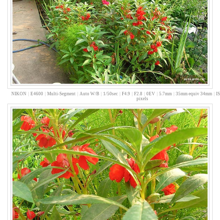
년
3
월
9
2007
년
4
월
10
NIKON
|
E4600
|
Multi-Segment
|
Auto W/B
|
1/50sec
|
F4.9
|
F2.8
|
0EV
|
5.7mm
|
35mm equiv 34mm
|
I
2007
pixels
년
5
월
2
2007
년
6
월
3
2007
년
7