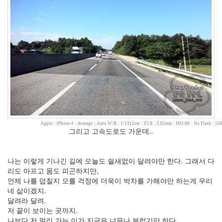
영
공
포
영
화
윤
상
경
성
스
캔
들
mac
Apple
|
iPhone 4
|
Average
|
Auto W/B
|
1/1312sec
|
F2.8
|
3.85mm
|
ISO-80
|
No Flash
|
550
그리고 고속도로도 가운데..
life
황
무
지
나는 이렇게 기나긴 길에 오늘도 쉴새없이 달려야만 한다. 그래서 다
리도 아프고 몸도 피곤하지만,
Style
언제 나를 덥칠지 모를 걱정에 더욱이 박차를 가해야만 하는게 우리
Sheet
네 삶이겠지.
바
달려라 달려.
람
기
저 끝이 보이는 곳까지.
나보다 저 멀리 가는 이가 지금은 너무나 부럽기만 하다.
Virus