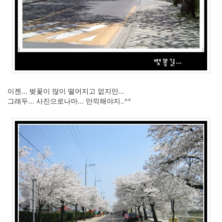
2012
년
8
월
0
2012
년
9
월
이젠... 벚꽃이 많이 떨어지고 없지만...
0
그래두... 사진으로나마... 만끽해야지..^^
2019
년
1
2020
년
2
2021
년
8
느
낌
88