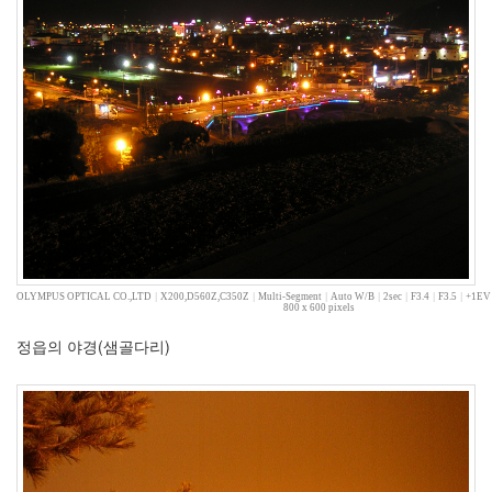
8
월
2
2008
년
9
월
2
2008
년
10
월
3
2008
OLYMPUS OPTICAL CO.,LTD
|
X200,D560Z,C350Z
|
Multi-Segment
|
Auto W/B
|
2sec
|
F3.4
|
F3.5
|
+1EV
800 x 600 pixels
년
11
정읍의 야경(샘골다리)
월
1
2008
년
12
월
7