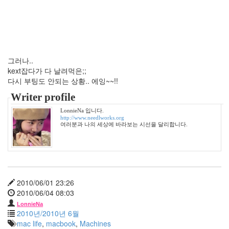
장
윤
정
서
울
벙
그러나..
개
kext잡다가 다 날려먹은;;
SNS
다시 부팅도 안되는 상황.. 에잉~~!!
서
Writer profile
진
영
LonnieNa 입니다.
http://www.needlworks.org
샴
여러분과 나의 세상에 바라보는 시선을 달리합니다.
푸
발
상
의
전
2010/06/01 23:26
환
2010/06/04 08:03
과
거
LonnieNa
2010년/2010년 6월
어
mac life
,
macbook
,
Machines
디