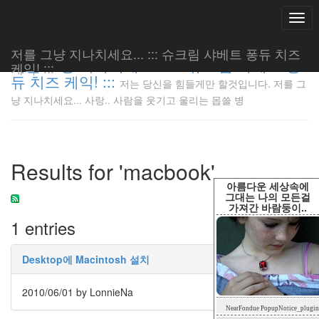
Togg
navi
저를 그냥 지나치세요... ::: 슈크림 샤베트 퐁듀 치즈
저를 그냥 지나치세요... ::: 슈크림 샤베트 퐁
케익! :::
듀 치즈 케익! :::
저는 당신을 힘들게만 할것입니다. 저를 그
저는 당신
냥 지나치세요... 사랑.. 사람을 웃기고 울리는 몹쓸 병
을 힘들게
만 할것입
니다. 저
를 그냥
Results for 'macbook'
지나치세
요... 사
아름다운 세상속에
랑.. 사람
그대는 나의 모든걸
가져간 바람둥이..
을 웃기고
1 entries
울리는 몹
쓸 병
LonnieNa
Desktop에 Macintosh 설치
2010/06/01
by LonnieNa
Tag
NearFondue PopupNotice_plugin
Cloud