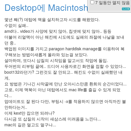
7 일동안
열지 않음
Desktop에 Macintosh 설치
비
오
는
몇년 째(?) 데탑에 맥을 설치하고자 시도를 해왔었다.
날
수없이 실패..
셀
amd다.. video가 사양에 맞지 않아, 칩셋에 맞지 않아.. 등등
룰
더불어 리얼맥이 아닌 해킨에 시도에도 실패의 좌절에 나날을 보내
러
던 중..
폰
백업된 이미지를 가지고 paragon harddisk manage를 이용하여 복
일
구해보는 방법이새롭게 올라와 있는걸 보았다.
본
설마하며, 또다시 삽질의 시작임을 알고서도 작업에 돌입.
음
두어번의 리부팅 끝에.. 드디어 사용자로긴 화면을 접할 수 있었다...
악
boot132라던가? 그런것도 잘 안되고.. 해킨도 수없이 실패했던 내
mac
life
게,
요 방법은 기나긴 사막끝에 만난 오아시스만큼 환희의 순간이었다...
더
빨
고로, 이제 맥북이 아닌 데탑에서도 mac life를 즐길 수 있게 되었
강
다...
김
업데이트도 잘 된다 다만, 부팅시 -x를 적용하지 않으면 아직까진 불
사
안하다는거..
랑
이제 kext만 잡으면 되려나?
규
다시금 또 삽질의 시작이 새삼스레 미려옴을 느낀다...
미
mac의 길은 멀고도 멀구나...
Javascript