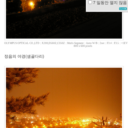
7 일동안
열지 않음
철
쭉
인
센
디
어
리
엄
OLYMPUS OPTICAL CO.,LTD
|
X200,D560Z,C350Z
|
Multi-Segment
|
Auto W/B
|
2sec
|
F3.4
|
F3.5
|
+1EV
기
800 x 600 pixels
준
정읍의 야경(샘골다리)
광
고
최
철
호
고
양
이
내
장
산
카
운