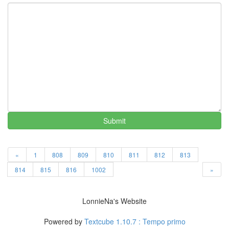
인
즈
설
날
Heineken
Notices
멍
멍
이
들
Submit
의
우
정
«
1
808
809
810
811
812
813
By
LonnieNa
814
815
816
1002
»
나
랑
LonnieNa's Website
똑
같
Powered by
Textcube 1.10.7 : Tempo primo