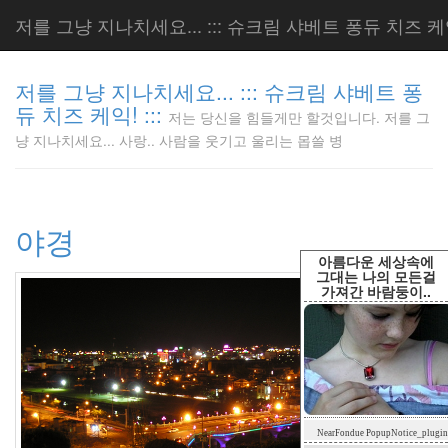
저를 그냥 지나치세요... ::: 슈크림 샤베트 퐁듀 치즈 케익!
저를 그냥 지나치세요... ::: 슈크림 샤베트 퐁
듀 치즈 케익! :::
저는 당신을 힘들게만 할것입니다. 저를 그
저는 당신
냥 지나치세요... 사랑.. 사람을 웃기고 울리는 몹쓸 병
을 힘들게
만 할것입
니다. 저
를 그냥
야경
지나치세
요... 사
아름다운 세상속에
랑.. 사람
그대는 나의 모든걸
가져간 바람둥이..
을 웃기고
울리는 몹
쓸 병
LonnieNa
Tag
NearFondue PopupNotice_plugin
Cloud