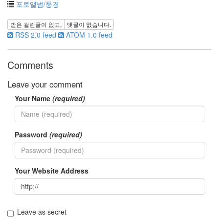
포토앨범/풍경
뉴
라
받은 걸린글이 없고,
댓글이 없습니다.
이
트
RSS 2.0 feed
ATOM 1.0 feed
CSS
술
Comments
맥
북
Leave your comment
아
Your Name
(required)
이
패
드
2
CF
Password
(required)
칵
테
일
Your Website Address
영
어
랄
프
Leave as secret
파