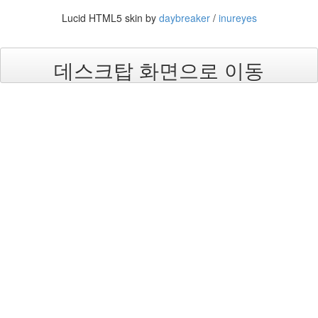
이
닮
Lucid HTML5 skin by
daybreaker
/
inureyes
은
딸
By
데스크탑 화면으로 이동
LonnieNa
사
랑
의
조
건
By
LonnieNa
Find!
Categories
전
체
1002