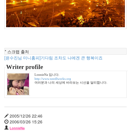
터
선
물
꿈
웹
2.0
비
머
니
* 스크랩 출처
쿠
[윤수진님 미니홈피]기다림 조차도 나에겐 큰 행복이죠
키
Writer profile
지
하
LonnieNa 입니다.
철
http://www.needlworks.org
공
여러분과 나의 세상에 바라보는 시선을 달리합니다.
유
우
울
일
2005/12/26 22:46
상
2006/03/26 15:26
스
LonnieNa
팸