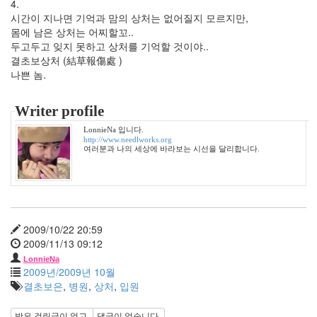
4.
자
시간이 지나면 기억과 맘의 상처는 없어질지 모르지만,
유
몸에 남은 상처는 어찌할꼬..
시
두고두고 잊지 못하고 상처를 기억할 것이야..
대
결초보상처 (結草報傷處 )
브
나쁜 놈.
라
운
아
Writer profile
이
드
LonnieNa 입니다.
걸
http://www.needlworks.org
스
여러분과 나의 세상에 바라보는 시선을 달리합니다.
코
딩
박
건
형
어
2009/10/22 20:59
느
2009/11/13 09:12
멋
LonnieNa
진
2009년/2009년 10월
날
결초보은
,
병원
,
상처
,
입원
생
각
받은 걸린글이 없고,
댓글이 없습니다.