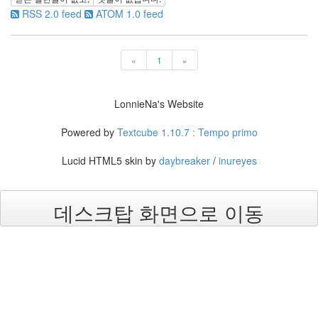
RSS 2.0 feed
ATOM 1.0 feed
장
마
카
운
«
1
»
터
여
행
LonnieNa's Website
중
복
Powered by
Textcube 1.10.7 : Tempo primo
심
리
Lucid HTML5 skin by
daybreaker
/
inureyes
테
스
트
이
데스크탑 화면으로 이동
우
울
한
이
기
분
은
기
차