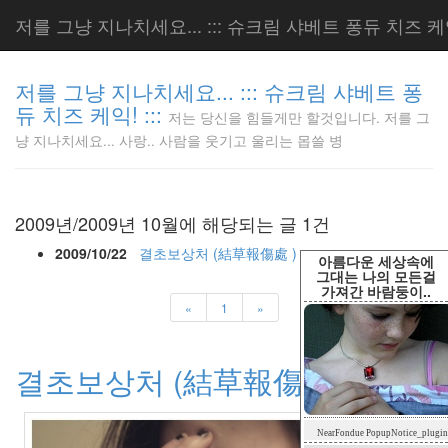
저를 그냥 지나치세요... ::: 슈크림 샤베트 퐁듀 치즈 케익!
저를 그냥 지나치세요... ::: 슈크림 샤베트 퐁
듀 치즈 케익! :::
저는 당신을 힘들게만 할것입니다. 저를 그
저는 당신
냥 지나치세요... 사랑.. 사람을 웃기고 울리는 몹쓸 병
을 힘들게
만 할것입
니다. 저
를 그냥
2009년/2009년 10월에 해당되는 글 1건
지나치세
요... 사
2009/10/22
결초보상처 (結草報傷處 )
아름다운 세상속에
랑.. 사람
그대는 나의 모든걸
가져간 바람둥이..
을 웃기고
«
1
»
울리는 몹
쓸 병
LonnieNa
결초보상처 (結草報傷處 )
Tag
NearFondue PopupNotice_plugin
Cloud